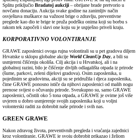
Splitu priključio
Bradatoj aukciji
– obrijane brade pretvorio u
novčanu donaciju. Aukcija svake godine na zanimljiv način
osvještava muškarce na važnost brige o zdravlju, preventivne
preglede kao dio te brige te pruža podršku onima koji su borbu s
rakom tek započeli i slavi one koju su je uspješno priveli kraju.
KORPORATIVNO VOLONTIRANJE
GRAWE zaposlenici ovoga rujna volontirali su u pet gradova diljem
Hrvatske u sklopu globalne akcije
World CleanUp Day
, a bili su
usmjereni čišćenju okoliša. Cilj akcija i u Hrvatskoj, ali i na
globalnoj razini, bilo je čišćenje divljih odlagališta otpada iz prirode
(šume, parkovi, zeleni dijelovi gradova). Osim zaposlenika, u
pojedinim se gradovima, akciji su se pridružila i djeca zaposlenika,
čime GRAWE ponosno ističe da njihovi zaposlenici od malih nogu
prenose svijest o očuvanju prirode. Sveukupno su, samo GRAWE
zaposlenici, očistili oko 5 tona otpada, a GRAWE je ovime još više
uvjeren u dobro usmjerenje svojih zaposlenika koji u voljni
volonterski raditi za dobrobit naše prirode i svih nas.
GREEN GRAWE
Nakon zdravog života, preventivnih pregleda i vraćanja zajednici
kroz volontiranje, GRAWE je svoju dobrobit prikazao i željom