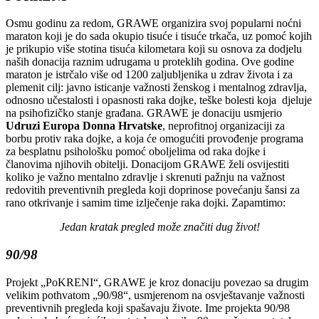
Osmu godinu za redom, GRAWE organizira svoj popularni noćni
maraton koji je do sada okupio tisuće i tisuće trkača, uz pomoć kojih
je prikupio više stotina tisuća kilometara koji su osnova za dodjelu
naših donacija raznim udrugama u proteklih godina. Ove godine
maraton je istrčalo više od 1200 zaljubljenika u zdrav života i za
plemenit cilj: javno isticanje važnosti ženskog i mentalnog zdravlja,
odnosno učestalosti i opasnosti raka dojke, teške bolesti koja djeluje
na psihofizičko stanje građana. GRAWE je donaciju usmjerio
Udruzi Europa Donna Hrvatske
, neprofitnoj organizaciji za
borbu protiv raka dojke, a koja će omogućiti provođenje programa
za besplatnu psihološku pomoć oboljelima od raka dojke i
članovima njihovih obitelji. Donacijom GRAWE želi osvijestiti
koliko je važno mentalno zdravlje i skrenuti pažnju na važnost
redovitih preventivnih pregleda koji doprinose povećanju šansi za
rano otkrivanje i samim time izlječenje raka dojki. Zapamtimo:
Jedan kratak pregled može značiti dug život!​​​
90/98
Projekt „PoKRENI“, GRAWE je kroz donaciju povezao sa drugim
velikim pothvatom „90/98“, usmjerenom na osvještavanje važnosti
preventivnih pregleda koji spašavaju živote. Ime projekta 90/98