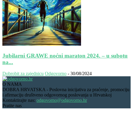
Jubilarni GRAWE noćni maraton 2024. – u subotu
na...
Dobrobit za zajednicu
Odgovorno
-
30/08/2024
O NAMA
DOBRA HRVATSKA - Poslovna inicijativa za praćenje, promociju
i afirmaciju društveno odgovornog poslovanja u Hrvatskoj
Kontaktirajte nas:
odgovorno@odgovorno.hr
Pratite nas