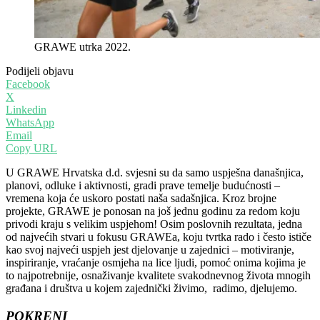
GRAWE utrka 2022.
Podijeli objavu
Facebook
X
Linkedin
WhatsApp
Email
Copy URL
U GRAWE Hrvatska d.d. svjesni su da samo uspješna današnjica,
planovi, odluke i aktivnosti, gradi prave temelje budućnosti –
vremena koja će uskoro postati naša sadašnjica. Kroz brojne
projekte, GRAWE je ponosan na još jednu godinu za redom koju
privodi kraju s velikim uspjehom! Osim poslovnih rezultata, jedna
od najvećih stvari u fokusu GRAWEa, koju tvrtka rado i često ističe
kao svoj najveći uspjeh jest djelovanje u zajednici – motiviranje,
inspiriranje, vraćanje osmjeha na lice ljudi, pomoć onima kojima je
to najpotrebnije, osnaživanje kvalitete svakodnevnog života mnogih
građana i društva u kojem zajednički živimo, radimo, djelujemo.
POKRENI