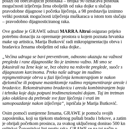
polazi od obećavajućih postotaka – brojka 90 označava postotak
mogućnosti izlječenja žena oboljelih od raka dojke u slučaju
pravodobne dijagnose i početka liječenja, a 98 predstavlja iznimno
veliki postotak mogućnosti izlječenja muškaraca u istom tom slučaju
– pravodobno dijagnosticiranog raka.
Ove godine je GRAWE udruzi
MARRA Altrui
osigurao prijeko
potrebnu donaciju za opremanje prostora u kojem poznata hrvatska
make up artistica, Marija Butković radi mikropigmentaciju obrva i
bradavica ženama oboljelim od raka dojke..
„Većina udruga se bavi preventivom, odnosno ukazuju na važnost
pregleda i rane dijagnostike što je iznimno važno. Mi smo se
fokusirali na žene koje se, bez obzira na redovite preglede, suoče s
dijagnozom karcinoma. Preko naše udruge im nudimo
repigmentiranje obrva u fazi liječenja kemoterapijom te nakon
djelomične ili potpune mastektomije radimo repigmentiranje areole i
bradavice. Rekonstruiramo bradavicu i areolu kombiniranjem boja
i tehnika koje daju potpuni trodimenzionalni dojam
.
Taj im tretman
jako olakšava da prebrode sve faze liječenja i vrati im
samopouzdanje nakon izlječenja“,
ispričala je Marija Butković.
Osim pomoći usmjerene ženama, GRAWE je pomoću svojih
zaposlenika, koji su tijekom studenog puštali bradu i brkove, a zatim
je obrijali početkom prosinca, za svakog uključenog donirao 500 kn
splitskoj Županijskoj ligi protiv raka. GRAWE se na taj način u