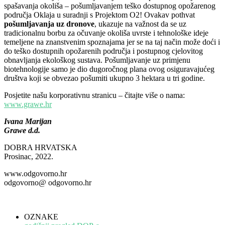
spašavanja okoliša – pošumljavanjem teško dostupnog opožarenog
područja Oklaja u suradnji s Projektom O2! Ovakav pothvat
pošumljavanja uz dronove
, ukazuje na važnost da se uz
tradicionalnu borbu za očuvanje okoliša uvrste i tehnološke ideje
temeljene na znanstvenim spoznajama jer se na taj način može doći i
do teško dostupnih opožarenih područja i postupnog cjelovitog
obnavljanja ekološkog sustava. Pošumljavanje uz primjenu
biotehnologije samo je dio dugoročnog plana ovog osiguravajućeg
društva koji se obvezao pošumiti ukupno 3 hektara u tri godine.
Posjetite našu korporativnu stranicu – čitajte više o nama:
www.grawe.hr
Ivana Marijan
Grawe d.d.
DOBRA HRVATSKA
Prosinac, 2022.
www.odgovorno.hr
odgovorno@ odgovorno.hr
OZNAKE