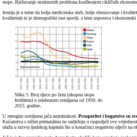
stope. Rješavanje strukturnih problema korištenjem cikličnih ekonomsk
Ironija je u tome da bolja medicinska skrb, bolje obrazovanje i kvalitet
kvalitetniji to je demografski rast sporiji, a time usporava i ekonomski 
Slika 5. Broj djece po ženi (ukupna stopa
fertiliteta) u odabranim zemljama od 1950. do
2015. godine.
U mnogim zemljama jača nejednakost.
Prosperitet i bogatstvo su s
Kućanstva s nižim primanjima ne sudjeluju u raspodjeli ove vrijedno
ulažu u razvoj ljudskog kapitala što u konačnici negativno utječe na e