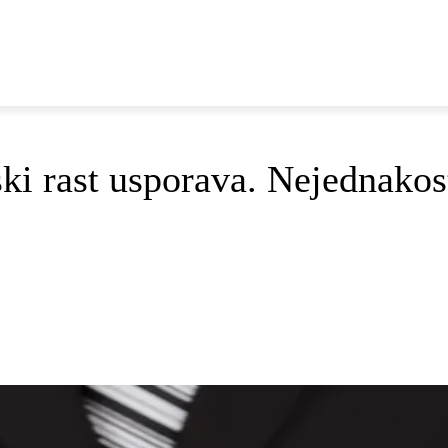
E
DOP I ODRŽIVI RAZVOJ
AKTUALNO
OSVRTI
ast usporava. Nejednakost, 