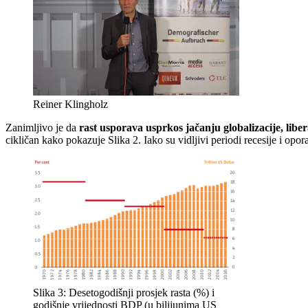
Reiner Klingholz
Zanimljivo je da
rast usporava usprkos jačanju globalizacije, liberal
cikličan kako pokazuje Slika 2. Iako su vidljivi periodi recesije i opo
Slika 3: Desetogodišnji prosjek rasta (%) i
godišnje vrijednosti BDP (u bilijunima US