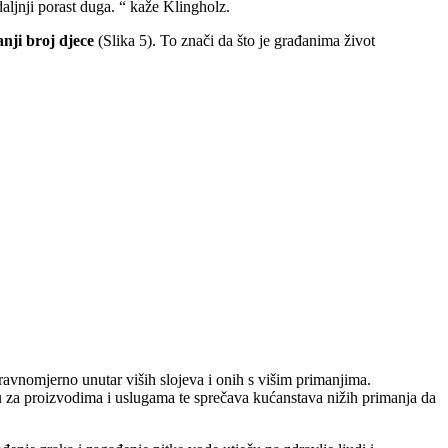
aljnji porast duga. “ kaže Klingholz.
anji broj djece
(Slika 5). To znači da što je građanima život
neravnomjerno unutar viših slojeva i onih s višim primanjima.
 za proizvodima i uslugama te sprečava kućanstava nižih primanja da