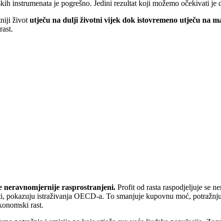
ih instrumenata je pogrešno. Jedini rezultat koji možemo očekivati je d
niji život
utječu na dulji životni vijek dok istovremeno utječu na m
rast.
ve neravnomjernije rasprostranjeni.
Profit od rasta raspodjeljuje se 
sti, pokazuju istraživanja OECD-a. To smanjuje kupovnu moć, potražnju
konomski rast.