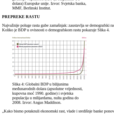
dolara) Europske unije. Izvor: Svjetska banka,
MMF, Berlinski Institut.
PREPREKE RASTU
Najvažnije poluge rasta gube zamašnjak: zaustavlja se demografski ras
Koliko je BDP u ovisnosti o demografskom rastu pokazuje Slika 4.
Slika 4: Globalni BDP u bilijunima
međunarodnih dolara (apsolutne vrijednosti,
kupovna moć 1990. godine) i svjetska
populacija u milijardama, nulta godina do
2008. Izvor: Angus Maddison.
„Kako bismo potaknuli ekonomski rast, vlade i središnje banke ponovn