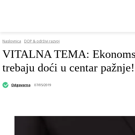
HRVATSKI REGISTAR DOP-A
RAZGOVORI I KOLUMN
Naslovnica
DOP & održivi razvoj
VITALNA TEMA: Ekonomski r
trebaju doći u centar pažnje!
Odgovorno
07/05/2019
Podijeli objavu