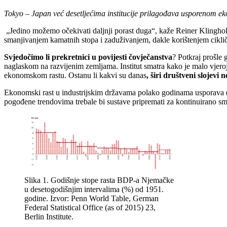
Tokyo – Japan već desetljećima institucije prilagođava usporenom ek
„Jedino možemo očekivati daljnji porast duga“, kaže Reiner Klingholz
smanjivanjem kamatnih stopa i zaduživanjem, dakle korištenjem cikli
Svjedočimo li prekretnici u povijesti čovječanstva
? Potkraj prošle 
naglaskom na razvijenim zemljama. Institut smatra kako je malo vjeroja
ekonomskom rastu. Ostanu li kakvi su danas
, širi društveni slojevi
Ekonomski rast u industrijskim državama polako godinama usporava (
pogođene trendovima trebale bi sustave pripremati za kontinuirano sm
Slika 1. Godišnje stope rasta BDP-a Njemačke
u desetogodišnjim intervalima (%) od 1951.
godine. Izvor: Penn World Table, German
Federal Statistical Office (as of 2015) 23,
Berlin Institute.