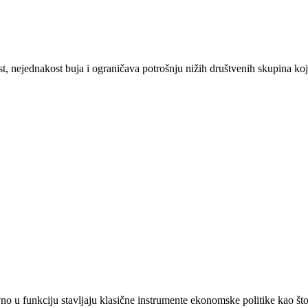
t, nejednakost buja i ograničava potrošnju nižih društvenih skupina koj
o u funkciju stavljaju klasične instrumente ekonomske politike kao što 