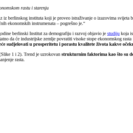
onomskom rastu i starenju
 iz berlinskog instituta koji je proveo istraživanje o izazovima svijet
čnih ekonomskih instrumenata – pogrešno je.“
godine berlinski Institut za demografiju i razvoj objavio je
studiju
koja is
tno da će industrijske zemlje povratiti visoke stope ekonomskog rasta iz
 neće sudjelovati u prosperitetu i porastu kvalitete života kakve oče
Slike 1 i 2). Trend je uzrokovan
strukturnim faktorima kao što su
d
anjenje rasta.