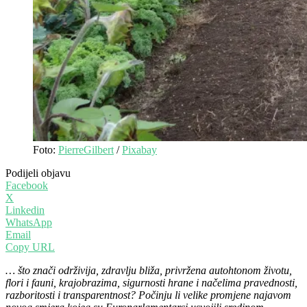
Foto:
PierreGilbert
/
Pixabay
Podijeli objavu
Facebook
X
Linkedin
WhatsApp
Email
Copy URL
… što znači održivija, zdravlju bliža, privržena autohtonom životu,
flori i fauni, krajobrazima, sigurnosti hrane i načelima pravednosti,
razboritosti i transparentnost? Počinju li velike promjene najavom