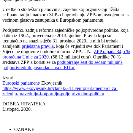
Uredbe o strateškim planovima, zajedničkoj organizaciji tržišta
te financiranju i nadzoru ZPP-a i upravljanju ZPP-om usvojene su s
većinom glasova zastupnika u Europskom parlamentu.
Podsjetimo, zadnja reforma zajedničke poljoprivredne politike, koja
datira iz 1962., provedena je 2013. godine. Pravila koja su
trenutačno na snazi istječu 31. prosinca 2020., a njih bi trebala
zamijeniti
prijelazna pravila
, koja će vrijediti sve dok Parlament i
Vijeće ne dogovore i odobre reformu ZPP-a. Na
ZPP otpada 34,5 %
proračuna Unije za 2020.
(58,12 milijardi eura). Otprilike 70 %
sredstava ZPP-a koristi se za
podupiranje šest do sedam milijuna
poljoprivrednih gospodarstava u EU-u
.
Izvori:
Europski parlament
/ Ekovjesnik
https://www.ekovjesnik.hr/clanak/3415/europarlamentarci-za-
zeleniju-pravedniju-i-otporniju-poljoprivrednu-politiku
DOBRA HRVATSKA
Listopad, 2020.
OZNAKE