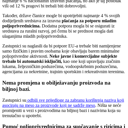
najmanje 6 % nacionalnih izravnih plaćanja
,
no ako je taj postotak
viši od 12 % pragovi bi trebali biti dobrovoljni.
Također, države članice mogle bi upotrijebiti najmanje 4 % svojih
dodijeljenih sredstava za izravna
plaćanja za potporu mladim
poljoprivrednicima.
Dodatna potpora mogla bi se osigurati iz
sredstava za ruralni razvoj, pri čemu bi se prednost mogla dati
ulaganjima mladih poljoprivrednika.
Zastupnici su naglasili da bi potpore EU-a trebale biti namijenjene
samo fizičkim i pravim osobama koje obavljaju barem minimalne
poljoprivredne aktivnosti.
Neke javne i komercijalne subjekte
trebalo bi automatski isključiti,
kao one koji upravljaju zračnim
lukama, željezničkim poduzećima, vodoopskrbnim poduzećima,
agencijama za nekretnine, trajnim sportskim i rekreativnim terenima.
Nema promjena u obilježavanju proizvoda na
biljnoj bazi.
Zastupnici su
odbili sve prijedloge za zabranu korištenja naziva koji
asociraju na meso za proizvode koji ne sadrže meso
. Ništa se neće
promijeniti u vezi s proizvodima na biljnoj bazi i nazivima koja su
trenutačno u upotrebi. ​
Pomoć poljoprivrednicima za suočavanje s rizicima i