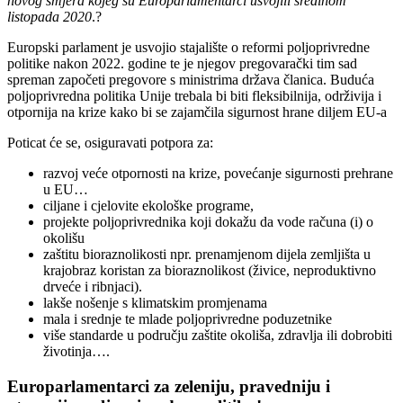
novog smjera kojeg su Europarlamentarci usvojili sredinom
listopada 2020
.?
Europski parlament je usvojio stajalište o reformi poljoprivredne
politike nakon 2022. godine te je njegov pregovarački tim sad
spreman započeti pregovore s ministrima država članica. Buduća
poljoprivredna politika Unije trebala bi biti fleksibilnija, održivija i
otpornija na krize kako bi se zajamčila sigurnost hrane diljem EU-a
Poticat će se, osiguravati potpora za:
razvoj veće otpornosti na krize, povećanje sigurnosti prehrane
u EU…
ciljane i cjelovite ekološke programe,
projekte poljoprivrednika koji dokažu da vode računa (i) o
okolišu
zaštitu bioraznolikosti npr. prenamjenom dijela zemljišta u
krajobraz koristan za bioraznolikost (živice, neproduktivno
drveće i ribnjaci).
lakše nošenje s klimatskim promjenama
mala i srednje te mlade poljoprivredne poduzetnike
više standarde u području zaštite okoliša, zdravlja ili dobrobiti
životinja….
Europarlamentarci za zeleniju, pravedniju i