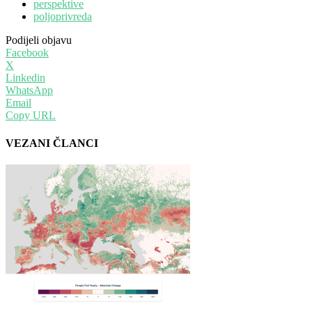
perspektive
poljoprivreda
Podijeli objavu
Facebook
X
Linkedin
WhatsApp
Email
Copy URL
VEZANI ČLANCI