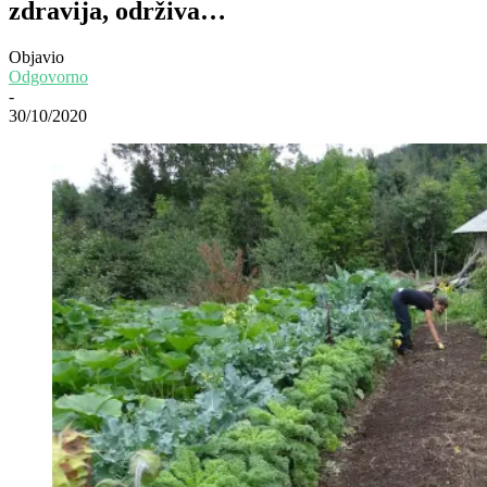
zdravija, održiva…
Objavio
Odgovorno
-
30/10/2020