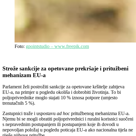
Foto:
gpointstudio – www.freepik.com
Strože sankcije za opetovane prekršaje i pritužbeni
mehanizam EU-a
Parlament želi postrožiti sankcije za opetovane kršitelje zahtjeva
EU-a, na primjer u pogledu okoliša i dobrobiti životinja. To bi
poljoprivrednike moglo stajati 10 % iznosa potpore (umjesto
trenutačnih 5 %).
Zastupnici traže i uspostavu
ad hoc
pritužbenog mehanizma EU-a.
Njemu bi se mogli obratiti poljoprivrednici i ruralni korisnici suočeni
s nepravednim postupanjem ili postupanjem koje ih dovodi u
nepovoljan položaj u pogledu poticaja EU-a ako nacionalna tijela ne
riješe njihove pritužbe.