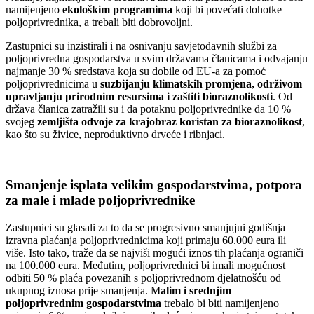
namijenjeno
ekološkim programima
koji bi povećati dohotke
poljoprivrednika, a trebali biti dobrovoljni.
Zastupnici su inzistirali i na osnivanju savjetodavnih službi za
poljoprivredna gospodarstva u svim državama članicama i odvajanju
najmanje 30 % sredstava koja su dobile od EU-a za pomoć
poljoprivrednicima u
suzbijanju klimatskih promjena, održivom
upravljanju prirodnim resursima i zaštiti bioraznolikosti
. Od
država članica zatražili su i da potaknu poljoprivrednike da 10 %
svojeg
zemljišta odvoje za krajobraz koristan za bioraznolikost
,
kao što su živice, neproduktivno drveće i ribnjaci.
Smanjenje isplata velikim gospodarstvima, potpora
za male i mlade poljoprivrednike
Zastupnici su glasali za to da se progresivno smanjujui godišnja
izravna plaćanja poljoprivrednicima koji primaju 60.000 eura ili
više. Isto tako, traže da se najviši mogući iznos tih plaćanja ograniči
na 100.000 eura. Međutim, poljoprivrednici bi imali mogućnost
odbiti 50 % plaća povezanih s poljoprivrednom djelatnošću od
ukupnog iznosa prije smanjenja. M
alim i srednjim
poljoprivrednim gospodarstvima
trebalo bi biti namijenjeno