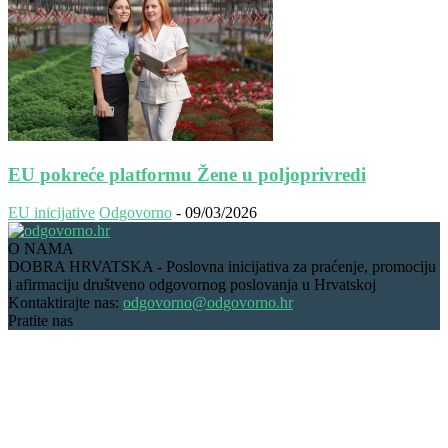
EU pokreće platformu Žene u poljoprivredi
EU inicijative
Odgovorno
-
09/03/2026
O NAMA
DOBRA HRVATSKA - Poslovna inicijativa za praćenje, promociju
i afirmaciju društveno odgovornog poslovanja u Hrvatskoj
Kontaktirajte nas:
odgovorno@odgovorno.hr
Pratite nas