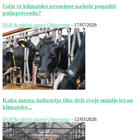
Gdje će klimatske promjene najteže pogoditi
poljoprivredu?
DOP & održivi razvoj
Odgovorno
-
17/07/2026
Kako mesna industrija tiho drži svoje emisije izvan
klimatske...
DOP & održivi razvoj
Odgovorno
-
12/03/2026