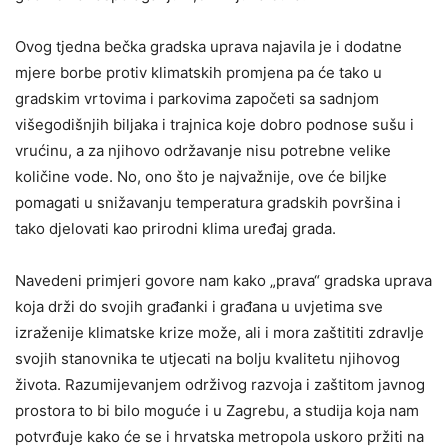
Ovog tjedna bečka gradska uprava najavila je i dodatne
mjere borbe protiv klimatskih promjena pa će tako u
gradskim vrtovima i parkovima započeti sa sadnjom
višegodišnjih biljaka i trajnica koje dobro podnose sušu i
vrućinu, a za njihovo održavanje nisu potrebne velike
količine vode. No, ono što je najvažnije, ove će biljke
pomagati u snižavanju temperatura gradskih površina i
tako djelovati kao prirodni klima uređaj grada.
Navedeni primjeri govore nam kako „prava“ gradska uprava
koja drži do svojih građanki i građana u uvjetima sve
izraženije klimatske krize može, ali i mora zaštititi zdravlje
svojih stanovnika te utjecati na bolju kvalitetu njihovog
života. Razumijevanjem održivog razvoja i zaštitom javnog
prostora to bi bilo moguće i u Zagrebu, a studija koja nam
potvrđuje kako će se i hrvatska metropola uskoro pržiti na