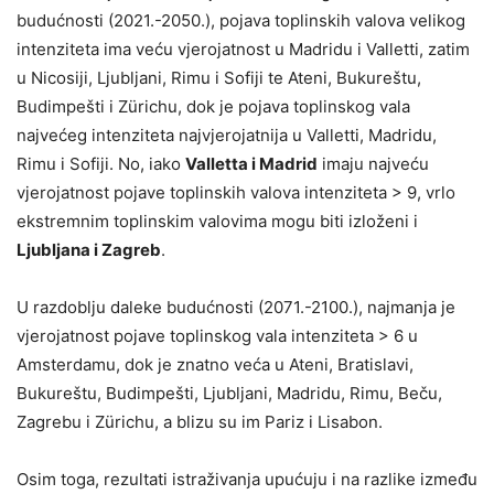
budućnosti (2021.-2050.), pojava toplinskih valova velikog
intenziteta ima veću vjerojatnost u Madridu i Valletti, zatim
u Nicosiji, Ljubljani, Rimu i Sofiji te Ateni, Bukureštu,
Budimpešti i Zürichu, dok je pojava toplinskog vala
najvećeg intenziteta najvjerojatnija u Valletti, Madridu,
Rimu i Sofiji. No, iako
Valletta i Madrid
imaju najveću
vjerojatnost pojave toplinskih valova intenziteta > 9, vrlo
ekstremnim toplinskim valovima mogu biti izloženi i
Ljubljana i Zagreb
.
U razdoblju daleke budućnosti (2071.-2100.), najmanja je
vjerojatnost pojave toplinskog vala intenziteta > 6 u
Amsterdamu, dok je znatno veća u Ateni, Bratislavi,
Bukureštu, Budimpešti, Ljubljani, Madridu, Rimu, Beču,
Zagrebu i Zürichu, a blizu su im Pariz i Lisabon.
Osim toga, rezultati istraživanja upućuju i na razlike između