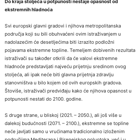
Do kraja stoljeća u potpunosti nestaje opasnost od
ekstremnih hladnoća
Svi europski glavni gradovi i njihova metropolitanska
područja koji su bili obuhvaćeni ovim istraživanjem u
nadolazećim će desetljećima biti izrazito podložni
pojavama ekstremne topline. Temeljem dobivenih rezultata
istraživači su također otkrili da će valovi ekstremne
hladnoće predstavljati najveću prijetnju sredinom ovog
stoljeća, ali ipak neće biti glavna prijetnja zdravlju
stanovništva u bilo kojem od ovih europskih gradova.
Štoviše, istraživači predviđaju kako će njihova opasnost u
potpunosti nestati do 2100. godine.
S druge strane, u bliskoj (2021. – 2050.), ali još više u
dalekoj budućnosti (2071. – 2100.), ekstremne se topline
neće javljati samo u vrućinama tradicionalno izloženim
područjima Mediterana i Pirenejskog poluotoka, već i u