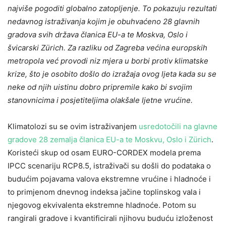
najviše pogoditi globalno zatopljenje. To pokazuju rezultati
nedavnog istraživanja kojim je obuhvaćeno 28 glavnih
gradova svih država članica EU-a te Moskva, Oslo i
švicarski Zürich. Za razliku od Zagreba većina europskih
metropola već provodi niz mjera u borbi protiv klimatske
krize, što je osobito došlo do izražaja ovog ljeta kada su se
neke od njih uistinu dobro pripremile kako bi svojim
stanovnicima i posjetiteljima olakšale ljetne vrućine.
Klimatolozi su se ovim istraživanjem
usredotočili na glavne
gradove 28 zemalja članica EU-a te Moskvu, Oslo i Zürich
.
Koristeći skup od osam EURO-CORDEX modela prema
IPCC scenariju RCP8.5, istraživači su došli do podataka o
budućim pojavama valova ekstremne vrućine i hladnoće i
to primjenom dnevnog indeksa jačine toplinskog vala i
njegovog ekvivalenta ekstremne hladnoće. Potom su
rangirali gradove i kvantificirali njihovu buduću izloženost