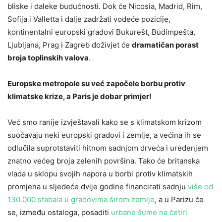
bliske i daleke budućnosti. Dok će Nicosia, Madrid, Rim,
Sofija i Valletta i dalje zadržati vodeće pozicije,
kontinentalni europski gradovi Bukurešt, Budimpešta,
Ljubljana, Prag i Zagreb doživjet će
dramatičan porast
broja toplinskih valova
.
Europske metropole su već započele borbu protiv
klimatske krize, a Paris je dobar primjer!
Već smo ranije izvještavali kako se s klimatskom krizom
suočavaju neki europski gradovi i zemlje, a većina ih se
odlučila suprotstaviti hitnom sadnjom drveća i uređenjem
znatno većeg broja zelenih površina. Tako će britanska
vlada u sklopu svojih napora u borbi protiv klimatskih
promjena u sljedeće dvije godine financirati sadnju
više od
130.000 stabala u gradovima širom zemlje
, a u Parizu će
se, između ostaloga, posaditi
urbane šume na četiri