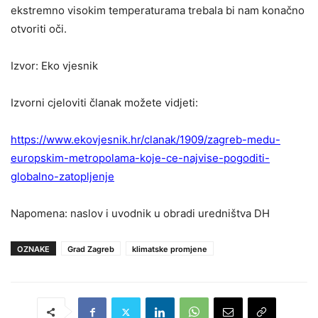
ekstremno visokim temperaturama trebala bi nam konačno
otvoriti oči.
Izvor: Eko vjesnik
Izvorni cjeloviti članak možete vidjeti:
https://www.ekovjesnik.hr/clanak/1909/zagreb-medu-
europskim-metropolama-koje-ce-najvise-pogoditi-
globalno-zatopljenje
Napomena: naslov i uvodnik u obradi uredništva DH
OZNAKE
Grad Zagreb
klimatske promjene