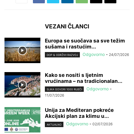
VEZANI ČLANCI
Europa se suočava sa sve težim
sušama i rastućim...
Odgovorno
-
24/07/2026
DOP & ODRŽIVI RAZVOJ
Kako se nositi s ljetnim
vrućinama – na tradicionalan...
Odgovorno
-
SLIKA GOVORI 1000 RIJEČI
11/07/2026
Unija za Mediteran pokreće
Akcijski plan za klimu u...
Odgovorno
-
02/07/2026
AKTUALNO