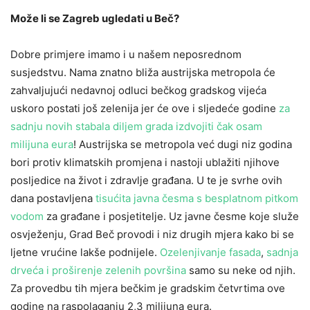
Može li se Zagreb ugledati u Beč?
Dobre primjere imamo i u našem neposrednom
susjedstvu. Nama znatno bliža austrijska metropola će
zahvaljujući nedavnoj odluci bečkog gradskog vijeća
uskoro postati još zelenija jer će ove i sljedeće godine
za
sadnju novih stabala diljem grada izdvojiti čak osam
milijuna eura
! Austrijska se metropola već dugi niz godina
bori protiv klimatskih promjena i nastoji ublažiti njihove
posljedice na život i zdravlje građana. U te je svrhe ovih
dana postavljena
tisućita javna česma s besplatnom pitkom
vodom
za građane i posjetitelje. Uz javne česme koje služe
osvježenju, Grad Beč provodi i niz drugih mjera kako bi se
ljetne vrućine lakše podnijele.
Ozelenjivanje fasada
,
sadnja
drveća i proširenje zelenih površina
samo su neke od njih.
Za provedbu tih mjera bečkim je gradskim četvrtima ove
godine na raspolaganju 2,3 milijuna eura.