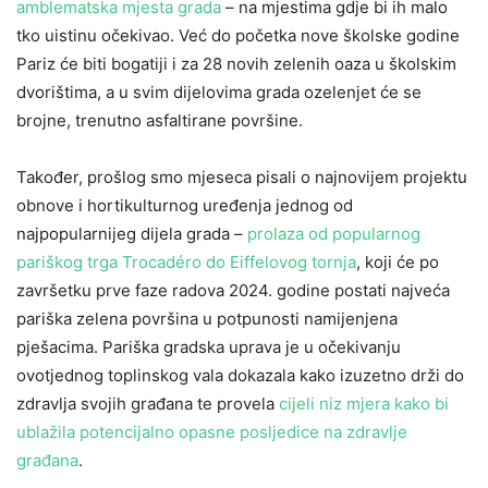
amblematska mjesta grada
– na mjestima gdje bi ih malo
tko uistinu očekivao. Već do početka nove školske godine
Pariz će biti bogatiji i za 28 novih zelenih oaza u školskim
dvorištima, a u svim dijelovima grada ozelenjet će se
brojne, trenutno asfaltirane površine.
Također, prošlog smo mjeseca pisali o najnovijem projektu
obnove i hortikulturnog uređenja jednog od
najpopularnijeg dijela grada –
prolaza od popularnog
pariškog trga Trocadéro do Eiffelovog tornja
, koji će po
završetku prve faze radova 2024. godine postati najveća
pariška zelena površina u potpunosti namijenjena
pješacima. Pariška gradska uprava je u očekivanju
ovotjednog toplinskog vala dokazala kako izuzetno drži do
zdravlja svojih građana te provela
cijeli niz mjera kako bi
ublažila potencijalno opasne posljedice na zdravlje
građana
.