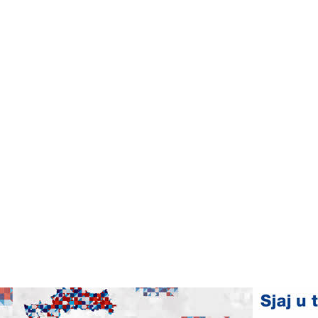
OP-a
Najbolja DOP literatura