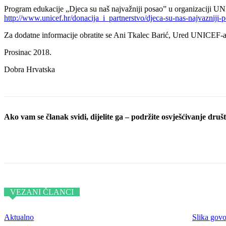
Program edukacije „Djeca su naš najvažniji posao” u organizaciji UN
http://www.unicef.hr/donacija_i_partnerstvo/djeca-su-nas-najvazniji-
Za dodatne informacije obratite se Ani Tkalec Barić, Ured UNICEF-a
Prosinac 2018.
Dobra Hrvatska
Ako vam se članak svidi, dijelite ga – podržite osvješćivanje društv
Podijeli objavu
VEZANI ČLANCI
Aktualno
Slika govo