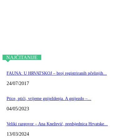
NAJČITANIJE
FAUNA: U HRVATSKOJ – broj registriranih pčelinjih...
24/07/2017
Ptice, ptići, vrijeme gniježdenja. A gnijezdo –...
04/05/2023
Veliki razgovor – Ana Knežević, predsjednica Hrvatske...
13/03/2024