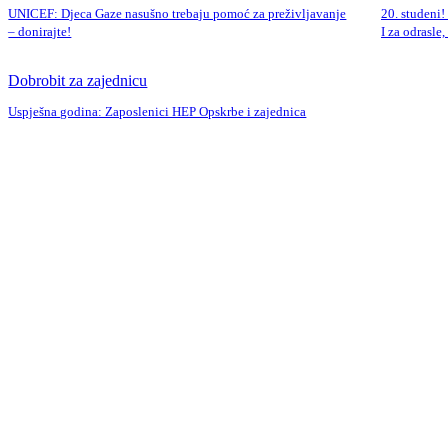
UNICEF: Djeca Gaze nasušno trebaju pomoć za preživljavanje
20. studeni!
– donirajte!
I za odrasle,
Dobrobit za zajednicu
Uspješna godina: Zaposlenici HEP Opskrbe i zajednica