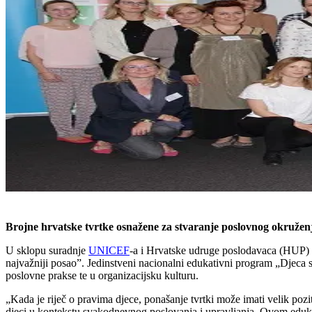
Brojne hrvatske tvrtke osnažene za stvaranje poslovnog okruženj
U sklopu suradnje
UNICEF
-a i Hrvatske udruge poslodavaca (HUP) 
najvažniji posao”. Jedinstveni nacionalni edukativni program „Djeca su
poslovne prakse te u organizacijsku kulturu.
„Kada je riječ o pravima djece, ponašanje tvrtki može imati velik pozi
djeci u kontekstu svakodnevnog poslovanja i upravljanja. Ovom edukac