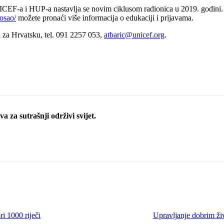
ICEF-a i HUP-a nastavlja se novim ciklusom radionica u 2019. godini.
posao/
možete pronaći više informacija o edukaciji i prijavama.
 za Hrvatsku, tel. 091 2257 053,
atbaric@unicef.org
.
a za sutrašnji održivi svijet.
ri 1000 riječi
Upravljanje dobrim ž