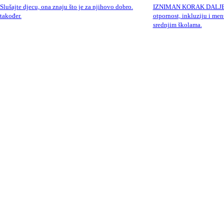
 Slušajte djecu, ona znaju što je za njihovo dobro.
IZNIMAN KORAK DALJE. „
 također.
otpornost, inkluziju i men
srednjim školama.