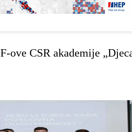
E
DOP I ODRŽIVI RAZVOJ
AKTUALNO
OSVRTI
F-ove CSR akademije „Djeca 