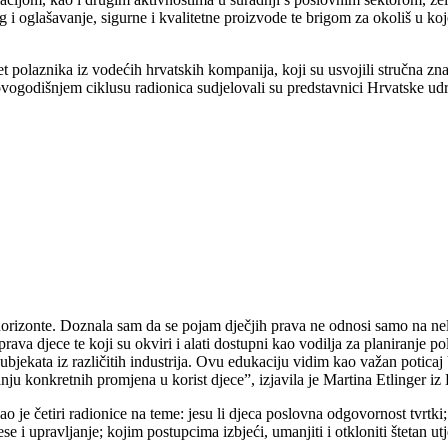
 oglašavanje, sigurne i kvalitetne proizvode te brigom za okoliš u kojem 
t polaznika iz vodećih hrvatskih kompanija, koji su usvojili stručna zna
U ovogodišnjem ciklusu radionica sudjelovali su predstavnici Hrvatske
rizonte. Doznala sam da se pojam dječjih prava ne odnosi samo na nelega
rava djece te koji su okviri i alati dostupni kao vodilja za planiranje p
bjekata iz različitih industrija. Ovu edukaciju vidim kao važan potica
nju konkretnih promjena u korist djece”, izjavila je Martina Etlinger i
je četiri radionice na teme: jesu li djeca poslovna odgovornost tvrtki; 
e i upravljanje; kojim postupcima izbjeći, umanjiti i otkloniti štetan utj