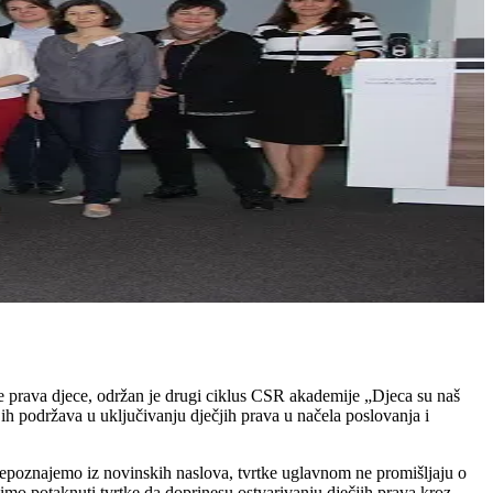
 prava djece, održan je drugi ciklus CSR akademije „Djeca su naš
 ih podržava u uključivanju dječjih prava u načela poslovanja i
 prepoznajemo iz novinskih naslova, tvrtke uglavnom ne promišljaju o
mo potaknuti tvrtke da doprinesu ostvarivanju dječjih prava kroz