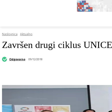
HRVATSKI REGISTAR DOP-A
RAZGOVORI I KOLUMN
Naslovnica
Aktualno
Završen drugi ciklus UNICE
Odgovorno
09/12/2018
Podijeli objavu