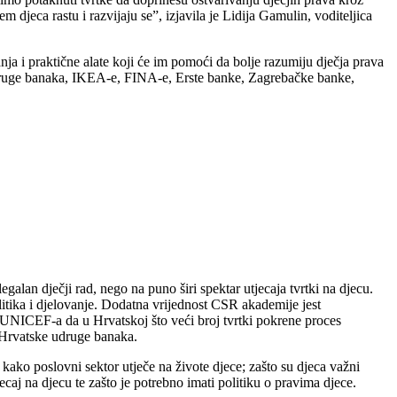
djeca rastu i razvijaju se”, izjavila je Lidija Gamulin, voditeljica
nja i praktične alate koji će im pomoći da bolje razumiju dječja prava
 udruge banaka, IKEA-e, FINA-e, Erste banke, Zagrebačke banke,
lan dječji rad, nego na puno širi spektar utjecaja tvrtki na djecu.
olitika i djelovanje. Dodatna vrijednost CSR akademije jest
j UNICEF-a da u Hrvatskoj što veći broj tvrtki pokrene proces
z Hrvatske udruge banaka.
kako poslovni sektor utječe na živote djece; zašto su djeca važni
ecaj na djecu te zašto je potrebno imati politiku o pravima djece.