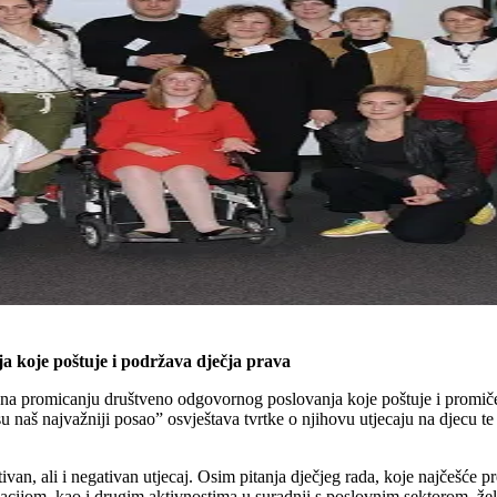
a koje poštuje i podržava dječja prava
na promicanju društveno odgovornog poslovanja koje poštuje i promiče
 naš najvažniji posao” osvještava tvrtke o njihovu utjecaju na djecu te
tivan, ali i negativan utjecaj. Osim pitanja dječjeg rada, koje najčešće
ijom, kao i drugim aktivnostima u suradnji s poslovnim sektorom, želi