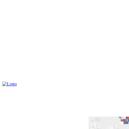
Dobra Hrvatska
Dobitnici priznanja DOP u RH
UM
– promotor D