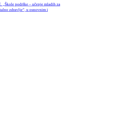
Škole podrške – učenje mladih za
talno zdravlje“, u osnovnim i