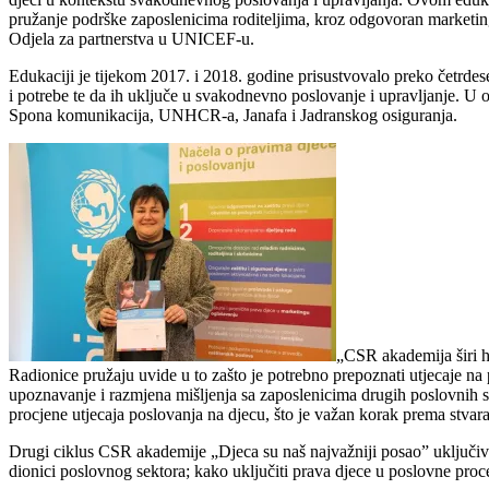
pružanje podrške zaposlenicima roditeljima, kroz odgovoran marketing i
Odjela za partnerstva u UNICEF-u.
Edukaciji je tijekom 2017. i 2018. godine prisustvovalo preko četrdese
i potrebe te da ih uključe u svakodnevno poslovanje i upravljanje. 
Spona komunikacija, UNHCR-a, Janafa i Jadranskog osiguranja.
„CSR akademija širi ho
Radionice pružaju uvide u to zašto je potrebno prepoznati utjecaje na p
upoznavanje i razmjena mišljenja sa zaposlenicima drugih poslovnih su
procjene utjecaja poslovanja na djecu, što je važan korak prema stvara
Drugi ciklus CSR akademije „Djeca su naš najvažniji posao” uključivao 
dionici poslovnog sektora; kako uključiti prava djece u poslovne proces