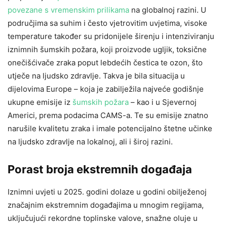
povezane s vremenskim prilikama
na globalnoj razini. U
područjima sa suhim i često vjetrovitim uvjetima, visoke
temperature također su pridonijele širenju i intenziviranju
iznimnih šumskih požara, koji proizvode ugljik, toksične
onečišćivače zraka poput lebdećih čestica te ozon, što
utječe na ljudsko zdravlje. Takva je bila situacija u
dijelovima Europe – koja je zabilježila najveće godišnje
ukupne emisije iz
šumskih požara
– kao i u Sjevernoj
Americi, prema podacima CAMS-a. Te su emisije znatno
narušile kvalitetu zraka i imale potencijalno štetne učinke
na ljudsko zdravlje na lokalnoj, ali i široj razini.
Porast broja ekstremnih događaja
Iznimni uvjeti u 2025. godini dolaze u godini obilježenoj
značajnim ekstremnim događajima u mnogim regijama,
uključujući rekordne toplinske valove, snažne oluje u