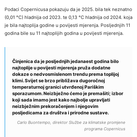
Podaci Copernicusa pokazuju da je 2025. bila tek neznatno
(0,01 °C) hladnija od 2023. te 0,13 °C hladnija od 2024. koja
je bila najtoplija godine u povijesti mjerenja. Posljednjih 11
godina bile su 11 najtoplijih godina u povijesti mjerenja.
Činjenica da je posljednjih jedanaest godina bilo
najtoplije u povijesti mjerenja pruža dodatne
dokaze o nedvosmislenom trendu prema toplijoj
klimi. Svijet se brzo približava dugoročnoj
temperaturnoj granici utvrđenoj Pariškim
sporazumom. Neizbježno ćemo je premašiti; izbor
koji sada imamo jest kako najbolje upravljati
neizbježnim prekoračenjem i njegovim
posljedicama za društva i prirodne sustave.
Carlo Buontempo, direktor Službe za klimatske promjene
programa Copernicus