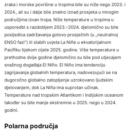
zraka i morske površine u tropima bile su niže nego 2023. i
2024., ali su i dalje bile znatno iznad prosjeka u mnogim
područjima izvan tropa. Niže temperature u tropima u
usporedbi s razdobljem 2023.–2024. djelomično su bile
posljedica zadržavanja gotovo prosječnih (u „neutralnoj
ENSO fazi”) ili slabih uvjeta La Niñe u ekvatorijalnom
Pacifiku tijekom cijele 2025. godine. Više temperature u
prethodne dvije godine djelomično su bile pod utjecajem
snažnog događaja El Niño. El Niño ima tendenciju
zagrijavanja globalnih temperatura, nadovezujući se na
dugoročno globalno zatopljenje uzrokovano ljudskim
djelovanjem, dok La Niña ima suprotan učinak.
Temperature nad tropskim Atlantikom i Indijskim oceanom
također su bile manje ekstremne u 2025. nego u 2024.
godini.
Polarna područja