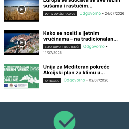
Europa se suočava sa sve težim
sušama i rastućim...
Odgovorno
-
24/07/2026
DOP & ODRŽIVI RAZVOJ
Kako se nositi s ljetnim
vrućinama – na tradicionalan...
Odgovorno
-
SLIKA GOVORI 1000 RIJEČI
11/07/2026
Unija za Mediteran pokreće
Akcijski plan za klimu u...
Odgovorno
-
02/07/2026
AKTUALNO