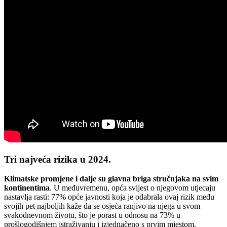
Tri najveća rizika u 2024.
Klimatske promjene i dalje su glavna briga stručnjaka na svim
kontinentima
. U međuvremenu, opća svijest o njegovom utjecaju
nastavlja rasti: 77% opće javnosti koja je odabrala ovaj rizik među
svojih pet najboljih kaže da se osjeća ranjivo na njega u svom
svakodnevnom životu, što je porast u odnosu na 73% u
prošlogodišnjem istraživanju i izjednačeno s prvim mjestom.