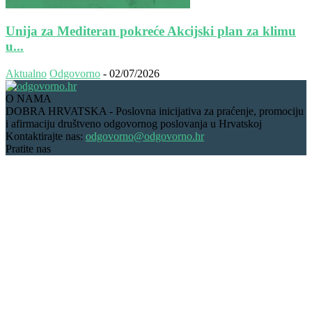
Unija za Mediteran pokreće Akcijski plan za klimu
u...
Aktualno
Odgovorno
-
02/07/2026
O NAMA
DOBRA HRVATSKA - Poslovna inicijativa za praćenje, promociju
i afirmaciju društveno odgovornog poslovanja u Hrvatskoj
Kontaktirajte nas:
odgovorno@odgovorno.hr
Pratite nas