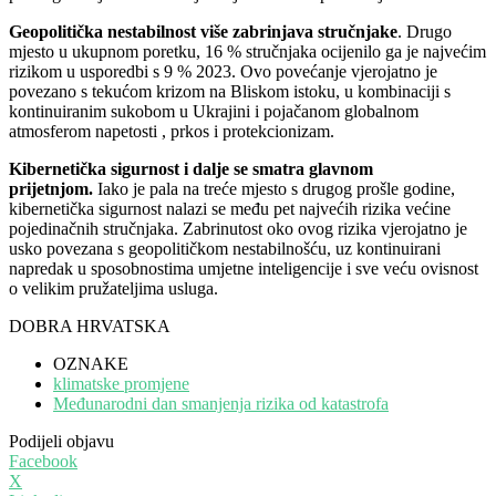
Geopolitička nestabilnost više zabrinjava stručnjake
. Drugo
mjesto u ukupnom poretku, 16 % stručnjaka ocijenilo ga je najvećim
rizikom u usporedbi s 9 % 2023. Ovo povećanje vjerojatno je
povezano s tekućom krizom na Bliskom istoku, u kombinaciji s
kontinuiranim sukobom u Ukrajini i pojačanom globalnom
atmosferom napetosti , prkos i protekcionizam.
Kibernetička sigurnost i dalje se smatra glavnom
prijetnjom.
Iako je pala na treće mjesto s drugog prošle godine,
kibernetička sigurnost nalazi se među pet najvećih rizika većine
pojedinačnih stručnjaka. Zabrinutost oko ovog rizika vjerojatno je
usko povezana s geopolitičkom nestabilnošću, uz kontinuirani
napredak u sposobnostima umjetne inteligencije i sve veću ovisnost
o velikim pružateljima usluga.
DOBRA HRVATSKA
OZNAKE
klimatske promjene
Međunarodni dan smanjenja rizika od katastrofa
Podijeli objavu
Facebook
X