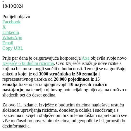
-
18/10/2024
Podijeli objavu
Facebook
X
Linkedin
WhatsApp
Email
Copy URL
Prije par dana je osiguravajuća korporacija
Axa
objavila svoje novo
Izvješće o budućim rizicima
. Ovo Izvješće istražuje nove rizike s
kojima bismo se mogli suočiti u budućnosti. Temelji se na godišnjoj
anketi u kojoj je od
3000 stručnjaka iz 50 zemalja
i
reprezentativnog uzorka od
20.000 pojedinaca iz 15
zemalja
traženo da rangiraju svojih
10 najvećih rizika u
nastajanju
, na temelju njihovog potencijalnog utjecaja na društvo u
sljedećih pet do deset godina.
Za ovo 11. izdanje, Izvješće o budućim rizicima naglašava rastuću
složenost upravljanja rizicima, donošenja odluka i suočavanja s
izazovima u svijetu obilježenom brzim tehnološkim napretkom i sve
više međusobno povezanim rizicima, od geopolitike i sigurnosti do
dezinformacija.