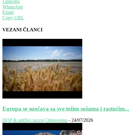
Linkedin
WhatsApp
Email
Copy URL
VEZANI ČLANCI
Europa se suočava sa sve težim sušama i rastućim...
DOP & održivi razvoj
Odgovorno
-
24/07/2026