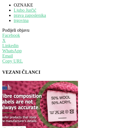
OZNAKE
Ljubo Jurčić
prava zaposlenika
trgovina
Podijeli objavu
Facebook
X
Linkedin
WhatsApp
Email
Copy URL
VEZANI ČLANCI