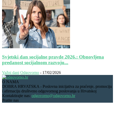
Svjetski dan socijalne pravde 2026.: Obnovljena
predanost socijalnom razvoju...
Važni dani
Odgovorno
-
17/02/2026
O NAMA
DOBRA HRVATSKA - Poslovna inicijativa za praćenje, promociju
i afirmaciju društveno odgovornog poslovanja u Hrvatskoj
Kontaktirajte nas:
odgovorno@odgovorno.hr
Pratite nas