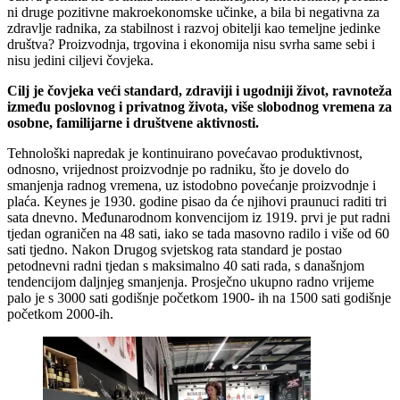
ni druge pozitivne makroekonomske učinke, a bila bi negativna za
zdravlje radnika, za stabilnost i razvoj obitelji kao temeljne jedinke
društva? Proizvodnja, trgovina i ekonomija nisu svrha same sebi i
nisu jedini ciljevi čovjeka.
Cilj je čovjeka veći standard, zdraviji i ugodniji život, ravnoteža
između poslovnog i privatnog života, više slobodnog vremena za
osobne, familijarne i društvene aktivnosti.
Tehnološki napredak je kontinuirano povećavao produktivnost,
odnosno, vrijednost proizvodnje po radniku, što je dovelo do
smanjenja radnog vremena, uz istodobno povećanje proizvodnje i
plaća. Keynes je 1930. godine pisao da će njihovi praunuci raditi tri
sata dnevno. Međunarodnom konvencijom iz 1919. prvi je put radni
tjedan ograničen na 48 sati, iako se tada masovno radilo i više od 60
sati tjedno. Nakon Drugog svjetskog rata standard je postao
petodnevni radni tjedan s maksimalno 40 sati rada, s današnjom
tendencijom daljnjeg smanjenja. Prosječno ukupno radno vrijeme
palo je s 3000 sati godišnje početkom 1900- ih na 1500 sati godišnje
početkom 2000-ih.