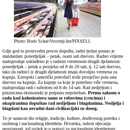
Photo: Boris Scitar/Vecernji list/PIXSELL
Gdje god to proizvodni proces dopušta, radni tjedan postao je
standardan: ponedjeljak – petak, osam sati dnevno. Radno vrijeme
maloprodaje usklađeno je s radnim vremenom drugih djelatnosti:
ponedjeljak – petak u prosjeku od 8 do 20 sati, tj. 12 sati dnevno,
tako da radnici iz drugih djelatnosti imaju dovoljno vremena za
kupnju. Europski i američki potrošači troše prosječno pola sata
dnevno na kupnju. Za kupnje za koje je potrebno više vremena,
maloprodaja radi i subotom od 8 do 14 sati. Rad nedjeljom i
praznicima ekonomski je potpuno nepotreban.
Prema zakonu o
radu kod kolonizatora samo se robovima (crncima) i
okupiranima dopuštao rad nedjeljom i blagdanima. Nedjelja i
blagdani kao neradni dani civilizacijski su doseg.
To je sastavni dio religije, tradicije, kulture, društvenog poretka i
osobnog i nacionalnog identiteta. Hrvatska, nakon stjecanja
neovisnosti, još uvijek je u potrazi za nacionalnim identitetom: