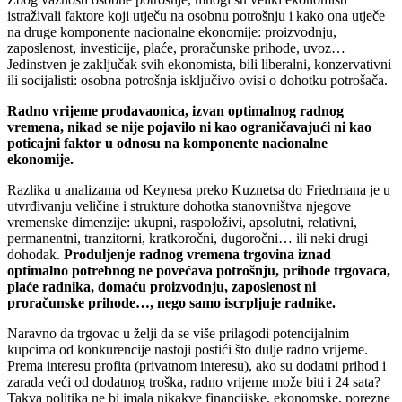
istraživali faktore koji utječu na osobnu potrošnju i kako ona utječe
na druge komponente nacionalne ekonomije: proizvodnju,
zaposlenost, investicije, plaće, proračunske prihode, uvoz…
Jedinstven je zaključak svih ekonomista, bili liberalni, konzervativni
ili socijalisti: osobna potrošnja isključivo ovisi o dohotku potrošača.
Radno vrijeme prodavaonica, izvan optimalnog radnog
vremena, nikad se nije pojavilo ni kao ograničavajući ni kao
poticajni faktor u odnosu na komponente nacionalne
ekonomije.
Razlika u analizama od Keynesa preko Kuznetsa do Friedmana je u
utvrđivanju veličine i strukture dohotka stanovništva njegove
vremenske dimenzije: ukupni, raspoloživi, apsolutni, relativni,
permanentni, tranzitorni, kratkoročni, dugoročni… ili neki drugi
dohodak.
Produljenje radnog vremena trgovina iznad
optimalno potrebnog ne povećava potrošnju, prihode trgovaca,
plaće radnika, domaću proizvodnju, zaposlenost ni
proračunske prihode…, nego samo iscrpljuje radnike.
Naravno da trgovac u želji da se više prilagodi potencijalnim
kupcima od konkurencije nastoji postići što dulje radno vrijeme.
Prema interesu profita (privatnom interesu), ako su dodatni prihod i
zarada veći od dodatnog troška, radno vrijeme može biti i 24 sata?
Takva politika ne bi imala nikakve financijske, ekonomske, porezne