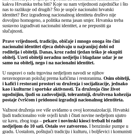
kakva Hrvatska treba biti? Koje su nam vrijednosti zajedničke i što
nas to razlikuje od drugih? Što je uopće nacionalni hrvatski
identitet? Bez izgrađenog nacionalnog identiteta društvo nije
dovoljno homogeno, a politika nema jasan smjer. Hrvatska treba
sustavno izgrađivati nacionalni identitet, a ne prepustiti ga
slučajnosti.
Prave vrijednosti, tradiciju, običaje i mnogo onoga što čini
nacionalni identitet djeca dobivaju u najranijoj dobi od
roditelja i obitelji. Danas, kroz radni tjedan teško je okupiti
obitelj. Uzeti obitelji neradnu nedjelju i blagdane udar je ne
samo na obitelj, nego i na nacionalni identitet.
U raspravi o radu trgovina nedjeljom navodi se njihov
neravnopravan položaj prema kafićima i restoranima.
Osim obitelji,
i kafići i restorani prostori su druženja i socijalizacije, jednako
kao i kulturne i sportske aktivnosti. Ta druženja čine život
ugodnijim, ljudi su zadovoljniji, tolerantniji, društvena kohezija
postaje čvršćom i pridonosi izgradnji nacionalnog identiteta.
Važnost druženja sve više uviđamo u ovoj koronaizolaciji. Hrvatski
ljudi tradicionalno vole svježi kruh i čitati novine nedjeljom ujutro
uz kavu, zbog toga –
pekare i novinski kiosci trebali bi raditi
nedjeljom do 10 sati. Ostalo sve zatvoreno.
I benzinske pumpe u
gradu. Uostalom, poštujući tradiciju i kulturu, i boljševici i komunisti