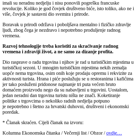
imali su neradnu nedjelju i nisu ponovili pogrešku francuske
revolucije. Koliko je god čovjek društveno biće, isto toliko, ako ne i
više, čovjek je sastavni dio svemira i prirode.
Boravak u prirodi održava i poboljšava mentalno i fizičko zdravlje
ljudi, zbog čega je nezdravo i nepotrebno produljenje radnog
vremena.
Razvoj tehnologije treba koristiti za skraćivanje radnog
vremena i zdraviji život, a ne samo za dizanje profita.
Dio rasprave o radu trgovina i njihov je rad u turističkim mjestima u
turističkoj sezoni. U mnogim turističkim mjestima nekih zemalja
uopće nema trgovina, osim onih koje prodaju opremu i rekvizite za
aktivnosti turista. Hrana i piće poslužuju se u restoranima i kafićima
jer tako posluženi pridonose najmanje tri puta većem bruto
domaćem proizvodu nego da su nabavljeni u trgovini. Uostalom,
jedan neradni dan trgovina turistu ništa ne znači. Koketiranje
politike s trgovcima o nekoliko radnih nedjelja potpuno
je nepotrebno i štetno za hrvatski duhovni, društveni i ekonomski
poredak.
* Članak skraćen. Cijeli članak na izvoru:
Kolumna Ekonomska čitanka / Večernji list / Obzor /
ovdje…