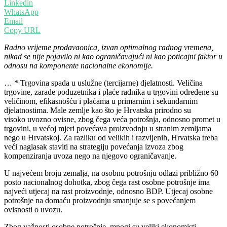
Linkedin
WhatsApp
Email
Copy URL
Radno vrijeme prodavaonica, izvan optimalnog radnog vremena,
nikad se nije pojavilo ni kao ograničavajući ni kao poticajni faktor u
odnosu na komponente nacionalne ekonomije.
… * Trgovina spada u uslužne (tercijarne) djelatnosti. Veličina
trgovine, zarade poduzetnika i plaće radnika u trgovini određene su
veličinom, efikasnošću i plaćama u primarnim i sekundarnim
djelatnostima. Male zemlje kao što je Hrvatska prirodno su
visoko uvozno ovisne, zbog čega veća potrošnja, odnosno promet u
trgovini, u većoj mjeri povećava proizvodnju u stranim zemljama
nego u Hrvatskoj. Za razliku od velikih i razvijenih, Hrvatska treba
veći naglasak staviti na strategiju povećanja izvoza zbog
kompenziranja uvoza nego na njegovo ograničavanje.
U najvećem broju zemalja, na osobnu potrošnju odlazi približno 60
posto nacionalnog dohotka, zbog čega rast osobne potrošnje ima
najveći utjecaj na rast proizvodnje, odnosno BDP. Utjecaj osobne
potrošnje na domaću proizvodnju smanjuje se s povećanjem
ovisnosti o uvozu.
Zbog važnosti osobne potrošnje, mnogi su veliki ekonomisti