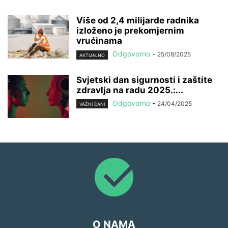
Više od 2,4 milijarde radnika
izloženo je prekomjernim
vrućinama
Odgovorno
-
25/08/2025
AKTUALNO
Svjetski dan sigurnosti i zaštite
zdravlja na radu 2025.:...
Odgovorno
-
24/04/2025
VAŽNI DANI
O NAMA