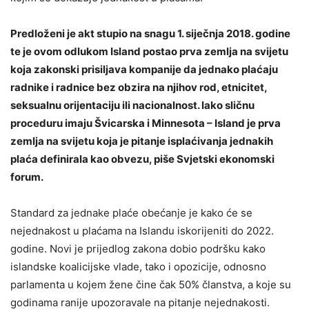
Predloženi je akt stupio na snagu
1. siječnja 2018. godine
te je ovom odlukom
Island postao prva zemlja na svijetu
koja zakonski prisiljava kompanije da jednako plaćaju
radnike i radnice bez obzira na njihov rod, etnicitet,
seksualnu orijentaciju ili nacionalnost. Iako sličnu
proceduru imaju Švicarska i Minnesota – Island je prva
zemlja na svijetu koja je pitanje isplaćivanja jednakih
plaća definirala kao obvezu, piše Svjetski ekonomski
forum.
Standard za jednake plaće obećanje je kako će se
nejednakost u plaćama na Islandu iskorijeniti do 2022.
godine. Novi je prijedlog zakona dobio podršku kako
islandske koalicijske vlade, tako i opozicije, odnosno
parlamenta u kojem žene čine čak 50% članstva, a koje su
godinama ranije upozoravale na pitanje nejednakosti.