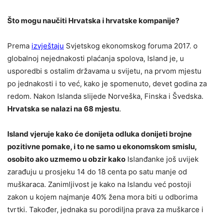
Što mogu naučiti Hrvatska i hrvatske kompanije?
Prema
izvještaju
Svjetskog ekonomskog foruma 2017. o
globalnoj nejednakosti plaćanja spolova, Island je, u
usporedbi s ostalim državama u svijetu, na prvom mjestu
po jednakosti i to već, kako je spomenuto, devet godina za
redom. Nakon Islanda slijede Norveška, Finska i Švedska.
Hrvatska se nalazi na 68 mjestu
.
Island vjeruje kako će donijeta odluka donijeti brojne
pozitivne pomake, i to ne samo u ekonomskom smislu,
osobito ako uzmemo u obzir kako
Islanđanke još uvijek
zarađuju u prosjeku 14 do 18 centa po satu manje od
muškaraca. Zanimljivost je kako na Islandu već postoji
zakon u kojem najmanje 40% žena mora biti u odborima
tvrtki. Također, jednaka su porodiljna prava za muškarce i