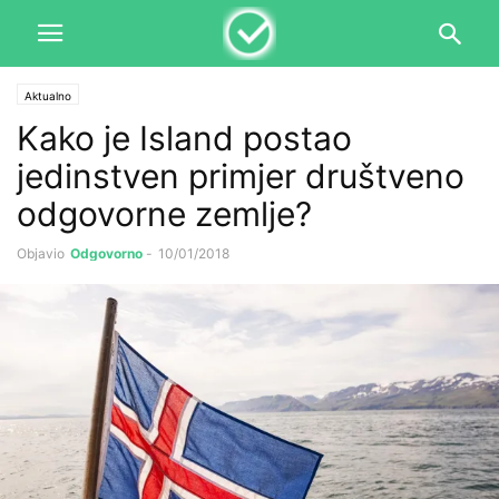
Aktualno
Kako je Island postao
jedinstven primjer društveno
odgovorne zemlje?
Objavio
Odgovorno
-
10/01/2018