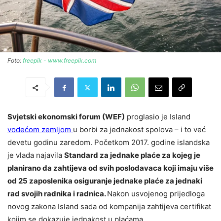
Foto:
freepik - www.freepik.com
Svjetski ekonomski forum (WEF)
proglasio je Island
vodećom zemljom
u borbi za jednakost spolova – i to već
devetu godinu zaredom. Početkom 2017. godine islandska
je vlada najavila
Standard za jednake plaće
za kojeg je
planirano da zahtijeva od svih poslodavaca koji imaju više
od 25 zaposlenika osiguranje jednake plaće za jednaki
rad svojih radnika i radnica.
Nakon usvojenog prijedloga
novog zakona Island sada od kompanija zahtijeva certifikat
kojim se dokazuje jednakost u plaćama.