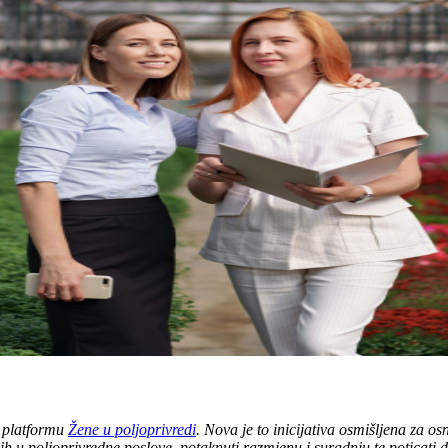
 platformu
Žene u poljoprivredi
. Nova je to inicijativa osmišljena za o
ih u poljoprivredne poslove, potaknuti razmjenu i suradnju te poticati di