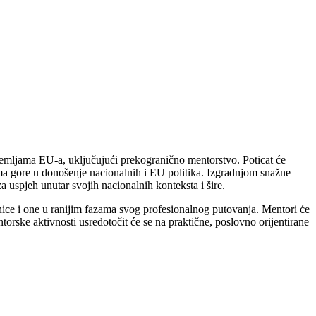
zemljama EU-a, uključujući prekogranično mentorstvo. Poticat će
ema gore u donošenje nacionalnih i EU politika. Izgradnjom snažne
a uspjeh unutar svojih nacionalnih konteksta i šire.
dnice i one u ranijim fazama svog profesionalnog putovanja. Mentori će
torske aktivnosti usredotočit će se na praktične, poslovno orijentirane