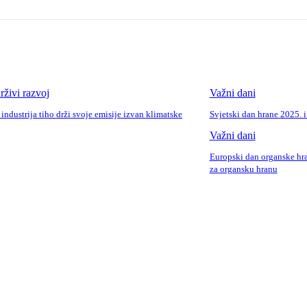
živi razvoj
Važni dani
ndustrija tiho drži svoje emisije izvan klimatske
Svjetski dan hrane 2025. i
Važni dani
Europski dan organske hr
za organsku hranu