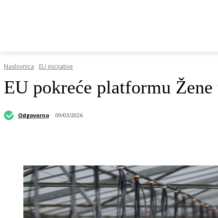
HRVATSKI REGISTAR DOP-A
RAZGOVORI I KOLUMN
Naslovnica
EU inicijative
EU pokreće platformu Žene 
Odgovorno
09/03/2026
Podijeli objavu