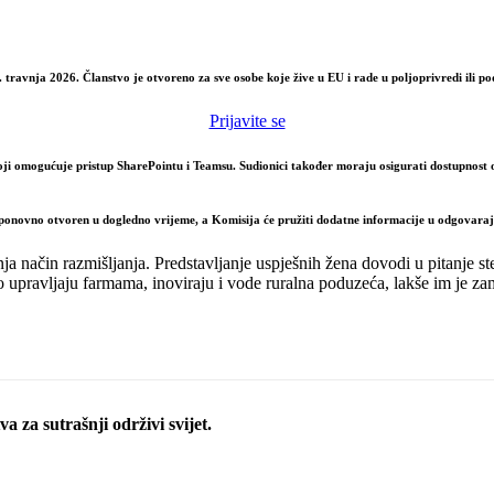
. travnja 2026
. Članstvo je otvoreno za sve osobe koje žive u EU i rade u poljoprivredi ili 
Prijavite se
oji omogućuje pristup SharePointu i Teamsu. Sudionici također moraju osigurati dostupnost o
e ponovno otvoren u dogledno vrijeme, a Komisija će pružiti dodatne informacije u odgovaraj
enja način razmišljanja. Predstavljanje uspješnih žena dovodi u pitanje 
upravljaju farmama, inoviraju i vode ruralna poduzeća, lakše im je zam
a za sutrašnji održivi svijet.