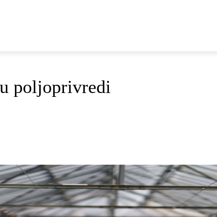
E
DOP I ODRŽIVI RAZVOJ
AKTUALNO
OSVRTI
u poljoprivredi