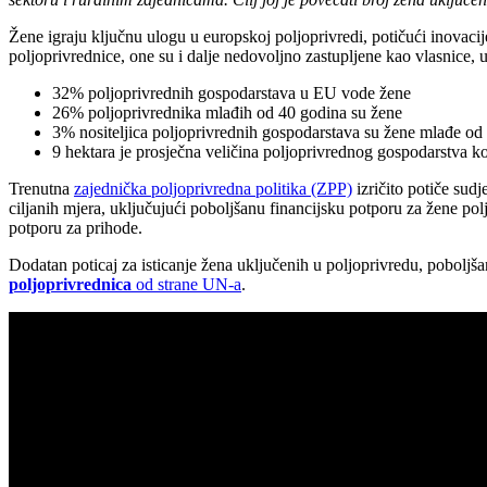
Žene igraju ključnu ulogu u europskoj poljoprivredi, potičući inovaci
poljoprivrednice, one su i dalje nedovoljno zastupljene kao vlasnice, u
32% poljoprivrednih gospodarstava u EU vode žene
26% poljoprivrednika mlađih od 40 godina su žene
3% nositeljica poljoprivrednih gospodarstava su žene mlađe od
9 hektara je prosječna veličina poljoprivrednog gospodarstva k
Trenutna
zajednička poljoprivredna politika (ZPP)
izričito potiče sud
ciljanih mjera, uključujući poboljšanu financijsku potporu za žene po
potporu za prihode.
Dodatan poticaj za isticanje žena uključenih u poljoprivredu, pobolj
poljoprivrednica
od strane UN-a
.