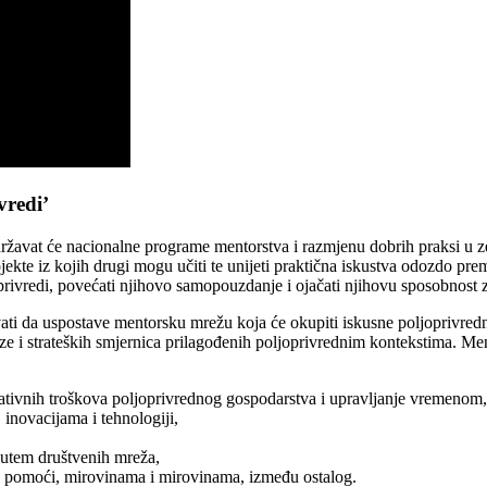
vredi’
državat će nacionalne programe mentorstva i razmjenu dobrih praksi u 
kte iz kojih drugi mogu učiti te unijeti praktična iskustva odozdo pr
oprivredi, povećati njihovo samopouzdanje i ojačati njihovu sposobnost z
ati ​​da uspostave mentorsku mrežu koja će okupiti iskusne poljoprivre
ize i strateških smjernica prilagođenih poljoprivrednim kontekstima. Men
rativnih troškova poljoprivrednog gospodarstva i upravljanje vremenom,
 inovacijama i tehnologiji,
putem društvenih mreža,
ama pomoći, mirovinama i mirovinama, između ostalog.