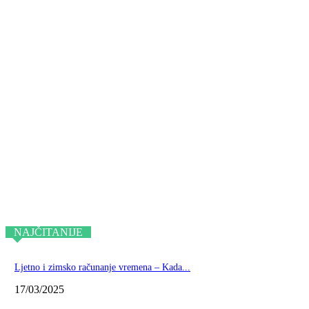
NAJČITANIJE
Ljetno i zimsko računanje vremena – Kada...
17/03/2025