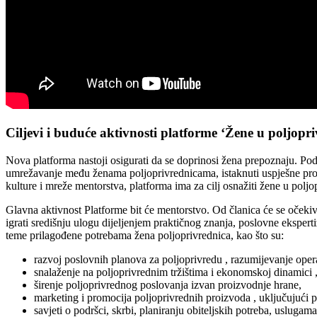
Ciljevi i buduće aktivnosti platforme ‘Žene u poljopri
Nova platforma nastoji osigurati da se doprinosi žena prepoznaju. Po
umrežavanje među ženama poljoprivrednicama, istaknuti uspješne proje
kulture i mreže mentorstva, platforma ima za cilj osnažiti žene u polj
Glavna aktivnost Platforme bit će mentorstvo. Od članica će se očekiv
igrati središnju ulogu dijeljenjem praktičnog znanja, poslovne ekspert
teme prilagođene potrebama žena poljoprivrednica, kao što su:
razvoj poslovnih planova za poljoprivredu , razumijevanje ope
snalaženje na poljoprivrednim tržištima i ekonomskoj dinamici ,
širenje poljoprivrednog poslovanja izvan proizvodnje hrane,
marketing i promocija poljoprivrednih proizvoda , uključujući 
savjeti o podršci, skrbi, planiranju obiteljskih potreba, uslug