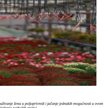
snaživanje žena u poljoprivredi i jačanje jednakih mogućnosti u ovom
jeljenje najboljih praksi.