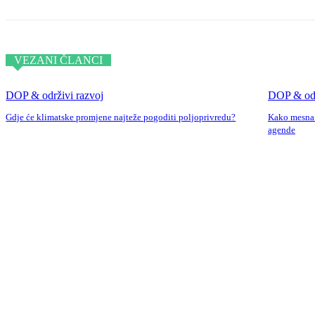
VEZANI ČLANCI
DOP & održivi razvoj
DOP & odr
Gdje će klimatske promjene najteže pogoditi poljoprivredu?
Kako mesna i
agende