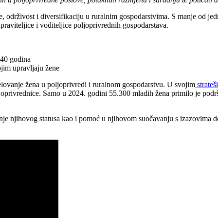
je, održivost i diversifikaciju u ruralnim gospodarstvima. S manje od je
praviteljice i voditeljice poljoprivrednih gospodarstava.
 40 godina
ojim upravljaju žene
jelovanje žena u poljoprivredi i ruralnom gospodarstvu. U svojim
strate
ljoprivrednice. Samo u 2024. godini 55.300 mladih žena primilo je podr
šanje njihovog statusa kao i pomoć u njihovom suočavanju s izazovima 