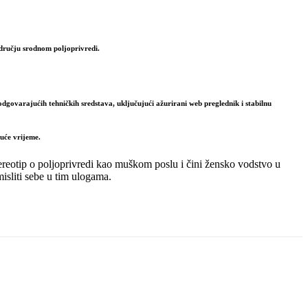
području srodnom poljoprivredi.
dgovarajućih tehničkih sredstava, uključujući ažurirani web preglednik i stabilnu
uće vrijeme.
stereotip o poljoprivredi kao muškom poslu i čini žensko vodstvo u
isliti sebe u tim ulogama.