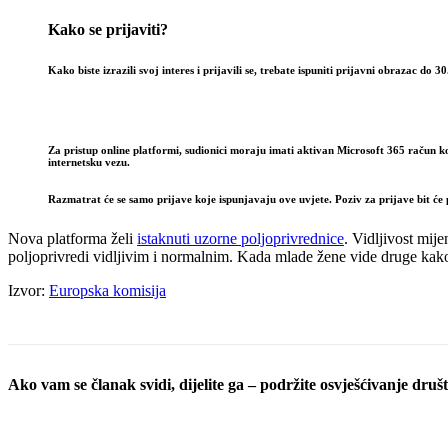
Kako se prijaviti?
Kako biste izrazili svoj interes i prijavili se, trebate ispuniti prijavni obrazac
do 30
Za pristup online platformi, sudionici moraju imati aktivan Microsoft 365 račun k
internetsku vezu.
Razmatrat će se samo prijave koje ispunjavaju ove uvjete. Poziv za prijave bit ć
Nova platforma želi
istaknuti uzorne poljoprivrednice
. Vidljivost mij
poljoprivredi vidljivim i normalnim. Kada mlade žene vide druge kako 
Izvor:
Europska komisija
Ako vam se članak svidi, dijelite ga – podržite osvješćivanje društv
Podijeli objavu