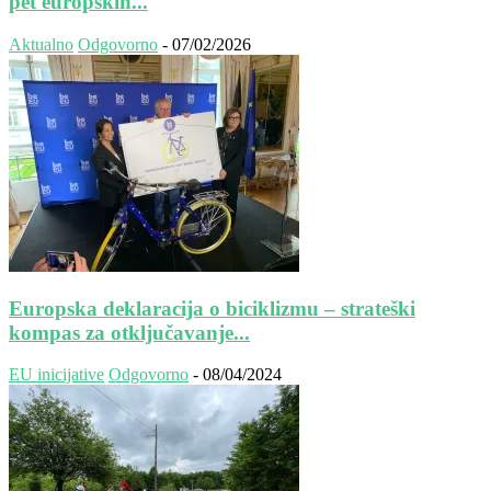
pet europskih...
Aktualno
Odgovorno
-
07/02/2026
Europska deklaracija o biciklizmu – strateški
kompas za otključavanje...
EU inicijative
Odgovorno
-
08/04/2024