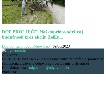
DOP PROLJEĆE: Naš doprinos održivoj
budućnosti kroz akciju ZelEn...
Dobrobit za prirodu
Odgovorno
-
09/06/2023
O NAMA
DOBRA HRVATSKA - Poslovna inicijativa za praćenje, promociju
i afirmaciju društveno odgovornog poslovanja u Hrvatskoj
Kontaktirajte nas:
odgovorno@odgovorno.hr
Pratite nas