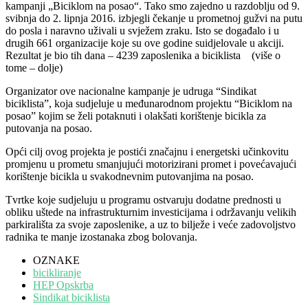
kampanji „Biciklom na posao“. Tako smo zajedno u razdoblju od 9.
svibnja do 2. lipnja 2016. izbjegli čekanje u prometnoj gužvi na putu
do posla i naravno uživali u svježem zraku. Isto se događalo i u
drugih 661 organizacije koje su ove godine suidjelovale u akciji.
Rezultat je bio tih dana – 4239 zaposlenika a biciklista (više o
tome – dolje)
Organizator ove nacionalne kampanje je udruga “Sindikat
biciklista”, koja sudjeluje u međunarodnom projektu “Biciklom na
posao” kojim se želi potaknuti i olakšati korištenje bicikla za
putovanja na posao.
Opći cilj ovog projekta je postići značajnu i energetski učinkovitu
promjenu u prometu smanjujući motorizirani promet i povećavajući
korištenje bicikla u svakodnevnim putovanjima na posao.
Tvrtke koje sudjeluju u programu ostvaruju dodatne prednosti u
obliku uštede na infrastrukturnim investicijama i održavanju velikih
parkirališta za svoje zaposlenike, a uz to bilježe i veće zadovoljstvo
radnika te manje izostanaka zbog bolovanja.
OZNAKE
bicikliranje
HEP Opskrba
Sindikat biciklista