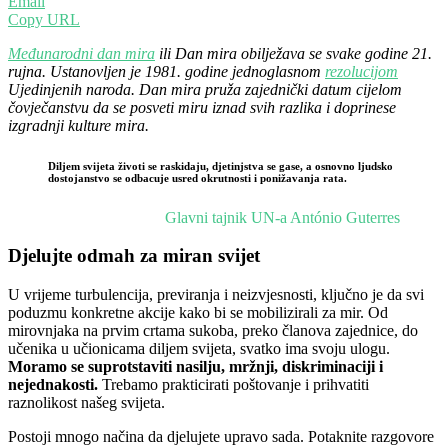
Email
Copy URL
Međunarodni dan mira
ili Dan mira obilježava se svake godine 21.
rujna. Ustanovljen je 1981. godine jednoglasnom
rezolucijom
Ujedinjenih naroda. Dan mira pruža zajednički datum cijelom
čovječanstvu da se posveti miru iznad svih razlika i doprinese
izgradnji kulture mira.
Diljem svijeta životi se raskidaju, djetinjstva se gase, a osnovno ljudsko
dostojanstvo se odbacuje usred okrutnosti i ponižavanja rata.
Glavni tajnik UN-a António Guterres
Djelujte odmah za miran svijet
U vrijeme turbulencija, previranja i neizvjesnosti, ključno je da svi
poduzmu konkretne akcije kako bi se mobilizirali za mir. Od
mirovnjaka na prvim crtama sukoba, preko članova zajednice, do
učenika u učionicama diljem svijeta, svatko ima svoju ulogu.
Moramo se suprotstaviti nasilju, mržnji, diskriminaciji i
nejednakosti.
Trebamo prakticirati poštovanje i prihvatiti
raznolikost našeg svijeta.
Postoji mnogo načina da djelujete upravo sada. Potaknite razgovore