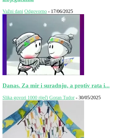
Važni dani
Odgovorno
-
17/06/2025
Danas. Za mir i suradnju, a protiv rata i...
Slika govori 1000 riječi
Goran Tudor
-
30/05/2025