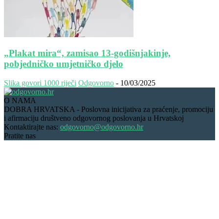
„Plakat mira“, zamisao 13-godišnjakinje,
pobjedničko umjetničko djelo
Slika govori 1000 riječi
Odgovorno
-
10/03/2025
O NAMA
DOBRA HRVATSKA - Poslovna inicijativa za praćenje, promociju
i afirmaciju društveno odgovornog poslovanja u Hrvatskoj
Kontaktirajte nas:
odgovorno@odgovorno.hr
Pratite nas