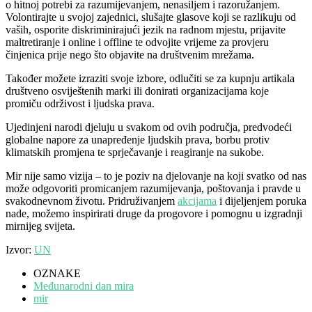
o hitnoj potrebi za razumijevanjem, nenasiljem i razoružanjem.
Volontirajte u svojoj zajednici, slušajte glasove koji se razlikuju od
vaših, osporite diskriminirajući jezik na radnom mjestu, prijavite
maltretiranje i online i offline te odvojite vrijeme za provjeru
činjenica prije nego što objavite na društvenim mrežama.
Također možete izraziti svoje izbore, odlučiti se za kupnju artikala
društveno osviještenih marki ili donirati organizacijama koje
promiču održivost i ljudska prava.
Ujedinjeni narodi djeluju u svakom od ovih područja, predvodeći
globalne napore za unapređenje ljudskih prava, borbu protiv
klimatskih promjena te sprječavanje i reagiranje na sukobe.
Mir nije samo vizija – to je poziv na djelovanje na koji svatko od nas
može odgovoriti promicanjem razumijevanja, poštovanja i pravde u
svakodnevnom životu. Pridruživanjem
akcijama
i dijeljenjem poruka
nade, možemo inspirirati druge da progovore i pomognu u izgradnji
mirnijeg svijeta.
Izvor:
UN
OZNAKE
Međunarodni dan mira
mir