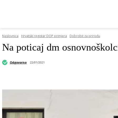
HRVATSKI REGISTAR DOP-A
RAZGOVORI I KOLUMN
Naslovnica
Hrvatski registar DOP primjera
Dobrobit za prirodu
Na poticaj dm osnovnoškolci
Odgovorno
22/01/2021
Podijeli objavu