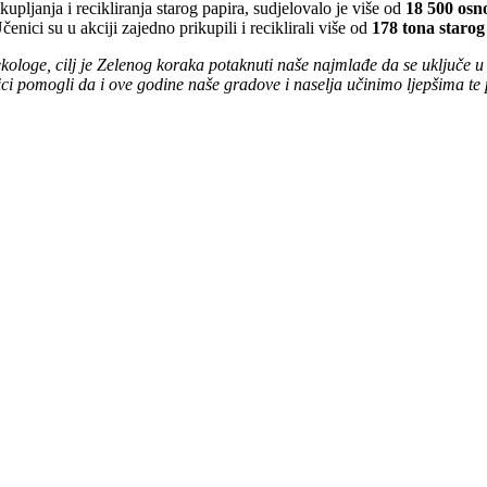
upljanja i recikliranja starog papira, sudjelovalo je više od
18 500 osn
ci su u akciji zajedno prikupili i reciklirali više od
178 tona starog
loge, cilj je Zelenog koraka potaknuti naše najmlađe da se uključe u za
ici pomogli da i ove godine naše gradove i naselja učinimo ljepšima te 