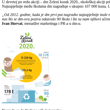
U devetoj po redu akciji – dm Zeleni korak 2020., ekološkoj akciji prik
Najuspješnije među školama dm nagrađuje s ukupno 107 000 kuna. Učeni
„Od 2012. godine, kada je dm prvi put nagradio najuspješnije male eko
nas što se dm-ovu pozivu odazvalo 90 škola i što su nam njihovi učen
Ivan Horvat
, menadžer marketinga i PR-a u dm-u.