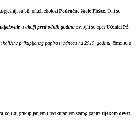
spješniji su bili mladi ekolozi
Područne škole Plešce.
Oni su
udjelovale u akciji prethodnih godina
osvojili su opet
Učenici PŠ
st količine prikupljenog papira u odnosu na 2019. godinu
, čime su u
ca
koji su prikupljanjem i recikliranjem starog papira
tijekom devet