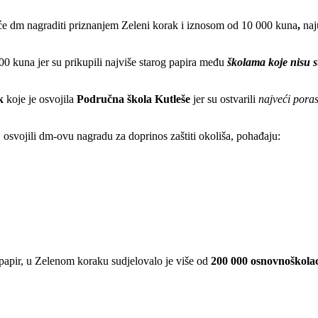
će dm nagraditi priznanjem Zeleni korak i iznosom od 10 000 kuna
,
naju
0 kuna jer su prikupili najviše starog papira među
školama koje nisu s
k
koje je osvojila
Područna škola Kutleše
jer su ostvarili
najveći pora
, osvojili dm-ovu nagradu za doprinos zaštiti okoliša, pohađaju:
i papir, u Zelenom koraku sudjelovalo je više od
200 000 osnovnoškola