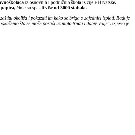
ovnoškolaca
iz osnovnih i područnih škola iz cijele Hrvatske
.
 papira,
čime su spasili
više od 3000 stabala.
štitu okoliša i pokazati im kako se briga o zajednici isplati. Raduje
pokažemo što se može postići uz malo truda i dobre volje
“, izjavio je