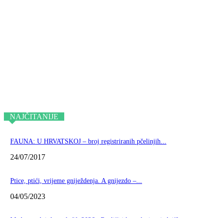
NAJČITANIJE
FAUNA: U HRVATSKOJ – broj registriranih pčelinjih...
24/07/2017
Ptice, ptići, vrijeme gniježdenja. A gnijezdo –...
04/05/2023