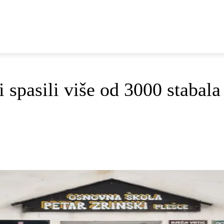
E
DOP I ODRŽIVI RAZVOJ
AKTUALNO
OSVRTI
 spasili više od 3000 stabala