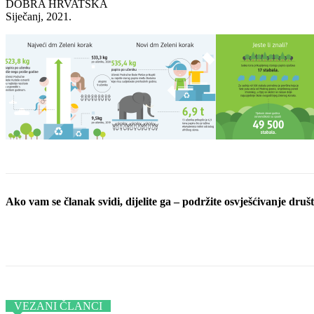
DOBRA HRVATSKA
Siječanj, 2021.
Ako vam se članak svidi, dijelite ga – podržite osvješćivanje društv
Podijeli objavu
VEZANI ČLANCI