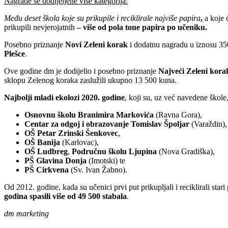
Nagrade se dodijeljene više kategorija:
Među deset škola koje su prikupile i reciklirale najviše papira
,
a koje 
prikupili nevjerojatnih
– više od pola tone papira po učeniku.
Posebno priznanje
Novi Zeleni korak
i dodatnu nagradu u iznosu 350
Plešce
.
Ove godine dm je dodijelio i posebno priznanje
Najveći Zeleni kora
sklopu Zelenog koraka zaslužili ukupno 13 500 kuna.
Najbolji mladi ekolozi 2020. godine
, koji su, uz već navedene škole
Osnovnu školu Branimira Markovića
(Ravna Gora),
Centar za odgoj i obrazovanje Tomislav Špoljar
(Varaždin),
OŠ Petar Zrinski Šenkovec
,
OŠ Banija
(Karlovac),
OŠ Ludbreg
,
Područnu školu Ljupina
(Nova Gradiška),
PŠ Glavina Donja
(Imotski) te
PŠ Cirkvena
(Sv. Ivan Žabno).
Od 2012. godine, kada su učenici prvi put prikupljali i reciklirali star
godina spasili više od 49 500 stabala
.
dm marketing