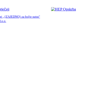
tječaji
čaj „{ZAJEDNO} za bolje sutra“
.o.o.