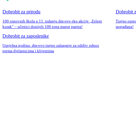
Dobrobit za prirodu
Dobrobit z
100 osnovnih škola u 11. izdanju dm-ove eko akcije „Zeleni
Trajno opred
korak“ – učenici donijeli 100 tona starog papira!
sugrađana!
Dobrobit za zaposlenike
Uspješna godina: dm-ovo trajno zalaganje za održiv odnos
prema djelatnicima i klijentima