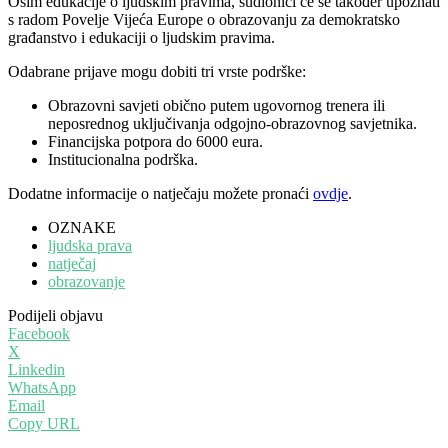
Osim edukacije o ljudskim pravima, sudionici će se također upoznati
s radom Povelje Vijeća Europe o obrazovanju za demokratsko
građanstvo i edukaciji o ljudskim pravima.
Odabrane prijave mogu dobiti tri vrste podrške:
Obrazovni savjeti obično putem ugovornog trenera ili
neposrednog uključivanja odgojno-obrazovnog savjetnika.
Financijska potpora do 6000 eura.
Institucionalna podrška.
Dodatne informacije o natječaju možete pronaći
ovdje
.
OZNAKE
ljudska prava
natječaj
obrazovanje
Podijeli objavu
Facebook
X
Linkedin
WhatsApp
Email
Copy URL