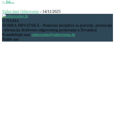
– za...
Važni dani
Odgovorno
-
14/11/2025
O NAMA
DOBRA HRVATSKA - Poslovna inicijativa za praćenje, promociju
i afirmaciju društveno odgovornog poslovanja u Hrvatskoj
Kontaktirajte nas:
odgovorno@odgovorno.hr
Pratite nas