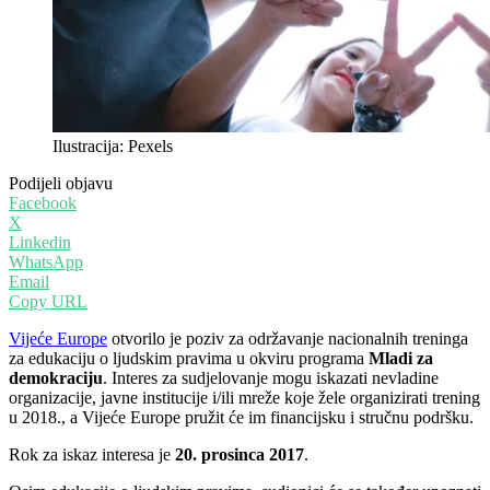
Ilustracija: Pexels
Podijeli objavu
Facebook
X
Linkedin
WhatsApp
Email
Copy URL
Vijeće Europe
otvorilo je poziv za održavanje nacionalnih treninga
za edukaciju o ljudskim pravima u okviru programa
Mladi za
demokraciju
. Interes za sudjelovanje mogu iskazati nevladine
organizacije, javne institucije i/ili mreže koje žele organizirati trening
u 2018., a Vijeće Europe pružit će im financijsku i stručnu podršku.
Rok za iskaz interesa je
20. prosinca 2017
.