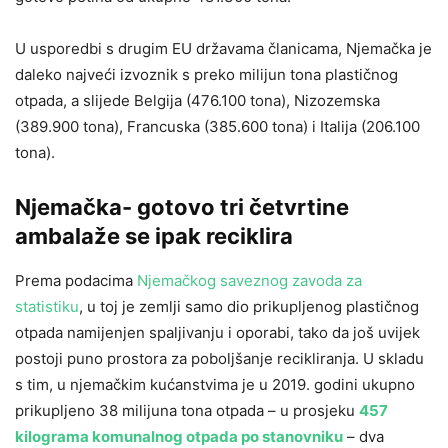
U usporedbi s drugim EU državama članicama, Njemačka je
daleko najveći izvoznik s preko milijun tona plastičnog
otpada, a slijede Belgija (476.100 tona), Nizozemska
(389.900 tona), Francuska (385.600 tona) i Italija (206.100
tona).
Njemačka- gotovo tri četvrtine
ambalaže se ipak reciklira
Prema podacima
Njemačkog saveznog zavoda za
statistiku
, u toj je zemlji samo dio prikupljenog plastičnog
otpada namijenjen spaljivanju i oporabi, tako da još uvijek
postoji puno prostora za poboljšanje recikliranja. U skladu
s tim, u njemačkim kućanstvima je u 2019. godini ukupno
prikupljeno 38 milijuna tona otpada – u
prosjeku
457
kilograma komunalnog otpada po stanovniku
–
dva