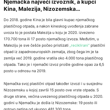
Njemačka najveći izvoznik, a kupci
Kina, Malezija, Nizozemska…
Do 2018. godine Kina je bila glavni kupac njemačkog
plastičnog otpada, a nakon kineskog uvođenja zabrane
uvoza to je postala Malezija u koju je 2020. izvezeno
170.700 tona ili 17 posto njemačkog izvoza. Međutim, u
Maleziju je sve češće počeo pristizati
„reciklirani“
plastični
otpad iz zapadnoeuropskih zemalja, zbog čega im je ta
zemlja već 2019. godine vratila oko 4.000 tona plastičnog
otpada. Tako je i njemački izvoz prošle godine opao za 6,5 ​​
posto u odnosu na 2019.
Njemačka svoj plastični otpad također izvozi i u susjednu
Nizozemsku u kojoj završi 15 posto ove vrste otpada. S
druge strane, većina uvezenog plastičnog otpada u 2020.
godini u Njemačku je došla iz Nizozemske: 19 posto ili
gotovo petina od ukupno 481.300 tona.