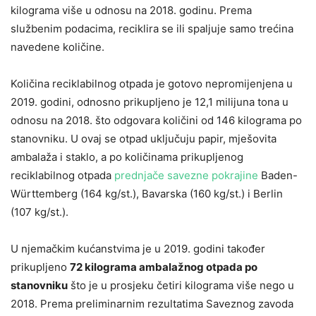
kilograma više u odnosu na 2018. godinu. Prema
službenim podacima, reciklira se ili spaljuje samo trećina
navedene količine.
Količina reciklabilnog otpada je gotovo nepromijenjena u
2019. godini, odnosno prikupljeno je 12,1 milijuna tona u
odnosu na 2018. što odgovara količini od 146 kilograma po
stanovniku. U ovaj se otpad uključuju papir, mješovita
ambalaža i staklo, a po količinama prikupljenog
reciklabilnog otpada
prednjače savezne pokrajine
Baden-
Württemberg (164 kg/st.), Bavarska (160 kg/st.) i Berlin
(107 kg/st.).
U njemačkim kućanstvima je u 2019. godini također
prikupljeno
72 kilograma ambalažnog otpada po
stanovniku
što je u prosjeku četiri kilograma više nego u
2018. Prema preliminarnim rezultatima Saveznog zavoda