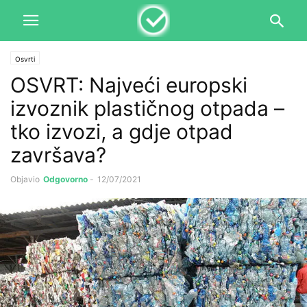
Osvrti
OSVRT: Najveći europski
izvoznik plastičnog otpada –
tko izvozi, a gdje otpad
završava?
Objavio
Odgovorno
-
12/07/2021