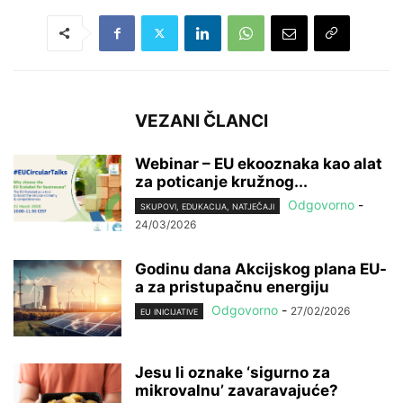
VEZANI ČLANCI
Webinar – EU ekooznaka kao alat
za poticanje kružnog...
Odgovorno
-
SKUPOVI, EDUKACIJA, NATJEČAJI
24/03/2026
Godinu dana Akcijskog plana EU-
a za pristupačnu energiju
Odgovorno
-
27/02/2026
EU INICIJATIVE
Jesu li oznake ‘sigurno za
mikrovalnu’ zavaravajuće?