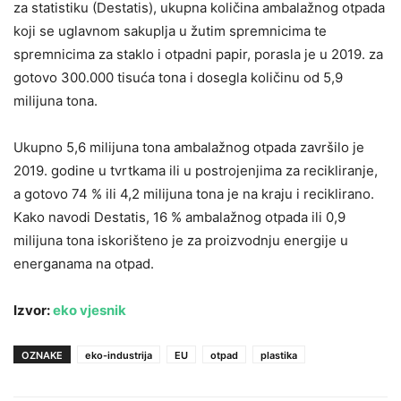
za statistiku (Destatis), ukupna količina ambalažnog otpada
koji se uglavnom sakuplja u žutim spremnicima te
spremnicima za staklo i otpadni papir, porasla je u 2019. za
gotovo 300.000 tisuća tona i dosegla količinu od 5,9
milijuna tona.
Ukupno 5,6 milijuna tona ambalažnog otpada završilo je
2019. godine u tvrtkama ili u postrojenjima za recikliranje,
a gotovo 74 % ili 4,2 milijuna tona je na kraju i reciklirano.
Kako navodi Destatis, 16 % ambalažnog otpada ili 0,9
milijuna tona iskorišteno je za proizvodnju energije u
energanama na otpad.
Izvor:
eko vjesnik
OZNAKE
eko-industrija
EU
otpad
plastika