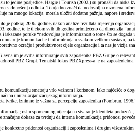
to jedine posljedice. Hargie i Tourish (2002.) su pronašli da niska kval
 proces donošenja odluka. To ujedno znači da nedovoljna razmjena info
eluje na mnogo lokacija, morala uložiti dodatnu pažnju, napore i sredst
lo je potkraj 2006. godine, nakon analize rezultata mjerenja organizac
3. godine, te je tijekom svih tih godina primijećeno da dimenzija “unut
a i iskazane poruke “nedovoljna je informiranost o tome što se događa
 unutarnje komunikacije i informiranja u svakom velikom sustavu, pa ta
rativno ozračje i produktivnost cijele organizacije i ta nas je vizija sn
lavna im je svrha informiranje svih zaposlenika PBZ Grupe o relevant
ipadnosti PBZ Grupi. Tematski fokus PBZXpress-a je na zaposlenicima ko
ernu komunikaciju smatraju vrlo važnom i korisnom. Iako najčešće o dog
 načina unutar-organizacijskog informiranja.
teta tvrtke, iznimno je važna za percepciju zaposlenika (Fombrun, 1996.
informacija; osim spomenutog utjecaja na stvaranje identiteta poduzeća,
e značajne dokaze za tvrdnju da interna komunikacija pridonosi povećanj
je konkretno pridonosi organizaciji i zaposlenima i drugim višestrukim