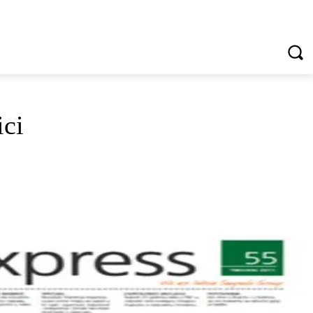
VREDNOTE I VRLINE
VIŠE...
ici