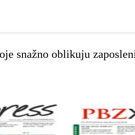
E
DOP I ODRŽIVI RAZVOJ
AKTUALNO
OSVRTI
oje snažno oblikuju zaposlen