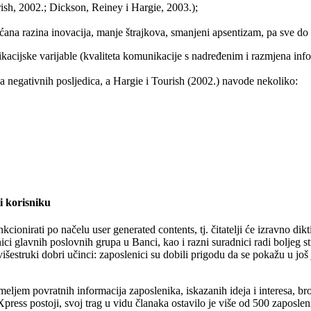
ish, 2002.; Dickson, Reiney i Hargie, 2003.);
ćana razina inovacija, manje štrajkova, smanjeni apsentizam, pa sve d
kacijske varijable (kvaliteta komunikacije s nadređenim i razmjena info
a negativnih posljedica, a Hargie i Tourish (2002.) navode nekoliko:
i korisniku
nirati po načelu user generated contents, tj. čitatelji će izravno dikti
ici glavnih poslovnih grupa u Banci, kao i razni suradnici radi boljeg s
 višestruki dobri učinci: zaposlenici su dobili prigodu da se pokažu u j
eljem povratnih informacija zaposlenika, iskazanih ideja i interesa, br
ress postoji, svoj trag u vidu članaka ostavilo je više od 500 zaposle