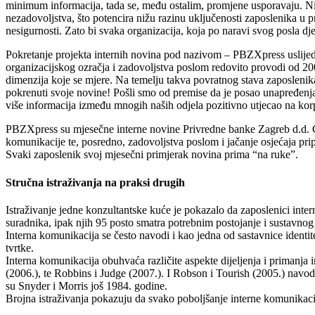
minimum informacija, tada se, među ostalim, promjene usporavaju. Nisu 
nezadovoljstva, što potencira nižu razinu uključenosti zaposlenika u
nesigurnosti. Zato bi svaka organizacija, koja po naravi svog posla dj
Pokretanje projekta internih novina pod nazivom – PBZXpress uslijedi
organizacijskog ozračja i zadovoljstva poslom redovito provodi od 200
dimenzija koje se mjere. Na temelju takva povratnog stava zaposlenik
pokrenuti svoje novine! Pošli smo od premise da je posao unapređenja
više informacija između mnogih naših odjela pozitivno utjecao na korpo
PBZXpress su mjesečne interne novine Privredne banke Zagreb d.d. G
komunikacije te, posredno, zadovoljstva poslom i jačanje osjećaja pr
Svaki zaposlenik svoj mjesečni primjerak novina prima “na ruke”.
Stručna istraživanja na praksi drugih
Istraživanje jedne konzultantske kuće je pokazalo da zaposlenici int
suradnika, ipak njih 95 posto smatra potrebnim postojanje i sustavnog
Interna komunikacija se često navodi i kao jedna od sastavnice identi
tvrtke.
Interna komunikacija obuhvaća različite aspekte dijeljenja i primanja 
(2006.), te Robbins i Judge (2007.). I Robson i Tourish (2005.) navod
su Snyder i Morris još 1984. godine.
Brojna istraživanja pokazuju da svako poboljšanje interne komunikaci