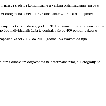
n najčešća sredstva komunikacije u velikim organizacijama, na ovaj
ška visokog menadžmenta Privredne banke Zagreb d.d. te njihove
ajedničkih vrijednosti, godine 2011. organizirali smo fotonatječaj, a
o 690 individualnih želja te donirali više od 400 poklon-paketa u
u zaposlenika od 2007. do 2010. godine. Na svakom od njih
lnim i duhovitim odgovorima na neformalna pitanja. Fotografija je