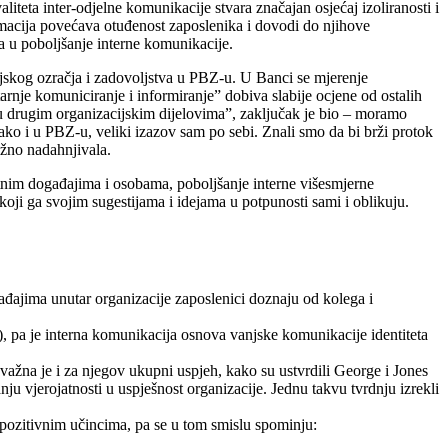
iteta inter-odjelne komunikacije stvara značajan osjećaj izoliranosti i
rmacija povećava otuđenost zaposlenika i dovodi do njihove
va u poboljšanje interne komunikacije.
ijskog ozračja i zadovoljstva u PBZ-u. U Banci se mjerenje
arnje komuniciranje i informiranje” dobiva slabije ocjene od ostalih
 u drugim organizacijskim dijelovima”, zaključak je bio – moramo
ko i u PBZ-u, veliki izazov sam po sebi. Znali smo da bi brži protok
ažno nadahnjivala.
nim događajima i osobama, poboljšanje interne višesmjerne
ji ga svojim sugestijama i idejama u potpunosti sami i oblikuju.
ađajima unutar organizacije zaposlenici doznaju od kolega i
), pa je interna komunikacija osnova vanjske komunikacije identiteta
 važna je i za njegov ukupni uspjeh, kako su ustvrdili George i Jones
u vjerojatnosti u uspješnost organizacije. Jednu takvu tvrdnju izrekli
 pozitivnim učincima, pa se u tom smislu spominju: