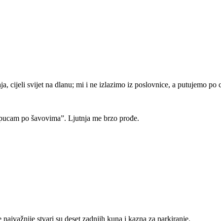
a, cijeli svijet na dlanu; mi i ne izlazimo iz poslovnice, a putujemo po c
, “pucam po šavovima”. Ljutnja me brzo prođe.
 najvažnije stvari su deset zadnjih kuna i kazna za parkiranje.