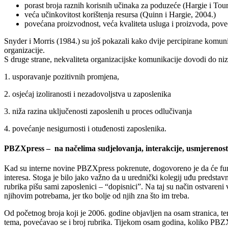
porast broja raznih korisnih učinaka za poduzeće (Hargie i Tour
veća učinkovitost korištenja resursa (Quinn i Hargie, 2004.)
povećana proizvodnost, veća kvaliteta usluga i proizvoda, pove
Snyder i Morris (1984.) su još pokazali kako dvije percipirane komuni
organizacije.
S druge strane, nekvaliteta organizacijske komunikacije dovodi do niz
1. usporavanje pozitivnih promjena,
2. osjećaj izoliranosti i nezadovoljstva u zaposlenika
3. niža razina uključenosti zaposlenih u proces odlučivanja
4. povećanje nesigurnosti i otuđenosti zaposlenika.
PBZXpress – na načelima sudjelovanja, interakcije, usmjerenost
Kad su interne novine PBZXpress pokrenute, dogovoreno je da će funkcio
interesa. Stoga je bilo jako važno da u urednički kolegij uđu predstavn
rubrika pišu sami zaposlenici – “dopisnici”. Na taj su način ostvareni
njihovim potrebama, jer tko bolje od njih zna što im treba.
Od početnog broja koji je 2006. godine objavljen na osam stranica, tem
tema, povećavao se i broj rubrika. Tijekom osam godina, koliko PBZXp