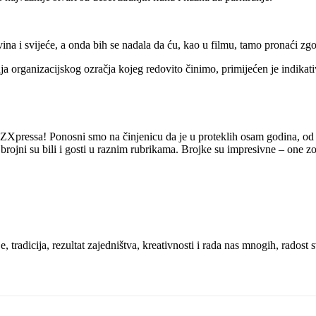
 vina i svijeće, a onda bih se nadala da ću, kao u filmu, tamo pronaći 
 organizacijskog ozračja kojeg redovito činimo, primijećen je indikati
PBZXpressa! Ponosni smo na činjenicu da je u proteklih osam godina, od
 brojni su bili i gosti u raznim rubrikama. Brojke su impresivne – one z
radicija, rezultat zajedništva, kreativnosti i rada nas mnogih, radost s