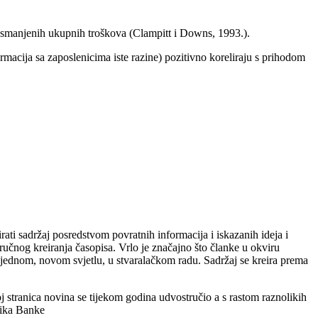
o smanjenih ukupnih troškova (Clampitt i Downs, 1993.).
rmacija sa zaposlenicima iste razine) pozitivno koreliraju s prihodom
rati sadržaj posredstvom povratnih informacija i iskazanih ideja i
tručnog kreiranja časopisa. Vrlo je značajno što članke u okviru
oš jednom, novom svjetlu, u stvaralačkom radu. Sadržaj se kreira prema
oj stranica novina se tijekom godina udvostručio a s rastom raznolikih
nika Banke