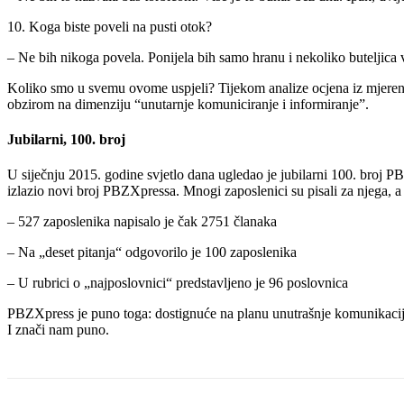
10. Koga biste poveli na pusti otok?
– Ne bih nikoga povela. Ponijela bih samo hranu i nekoliko buteljica
Koliko smo u svemu ovome uspjeli? Tijekom analize ocjena iz mjerenja
obzirom na dimenziju “unutarnje komuniciranje i informiranje”.
Jubilarni, 100. broj
U siječnju 2015. godine svjetlo dana ugledao je jubilarni 100. broj 
izlazio novi broj PBZXpressa. Mnogi zaposlenici su pisali za njega, a
– 527 zaposlenika napisalo je čak 2751 članaka
– Na „deset pitanja“ odgovorilo je 100 zaposlenika
– U rubrici o „najposlovnici“ predstavljeno je 96 poslovnica
PBZXpress je puno toga: dostignuće na planu unutrašnje komunikacije, t
I znači nam puno.