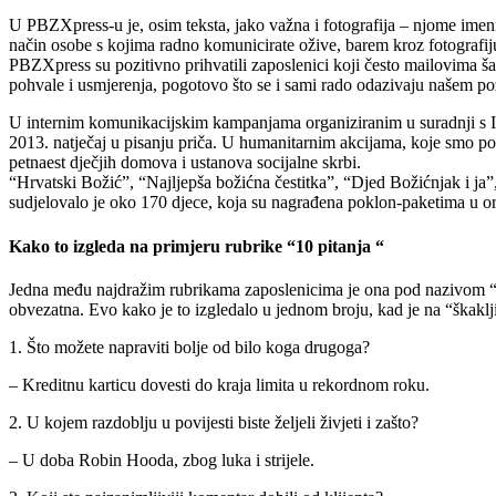
U PBZXpress-u je, osim teksta, jako važna i fotografija – njome imeni
način osobe s kojima radno komunicirate ožive, barem kroz fotografi
PBZXpress su pozitivno prihvatili zaposlenici koji često mailovima š
pohvale i usmjerenja, pogotovo što se i sami rado odazivaju našem p
U internim komunikacijskim kampanjama organiziranim u suradnji s Int
2013. natječaj u pisanju priča. U humanitarnim akcijama, koje smo po
petnaest dječjih domova i ustanova socijalne skrbi.
“Hrvatski Božić”, “Najljepša božićna čestitka”, “Djed Božićnjak i ja
sudjelovalo je oko 170 djece, koja su nagrađena poklon-paketima u 
Kako to izgleda na primjeru rubrike “10 pitanja “
Jedna među najdražim rubrikama zaposlenicima je ona pod nazivom “10
obvezatna. Evo kako je to izgledalo u jednom broju, kad je na “škaklj
1. Što možete napraviti bolje od bilo koga drugoga?
– Kreditnu karticu dovesti do kraja limita u rekordnom roku.
2. U kojem razdoblju u povijesti biste željeli živjeti i zašto?
– U doba Robin Hooda, zbog luka i strijele.