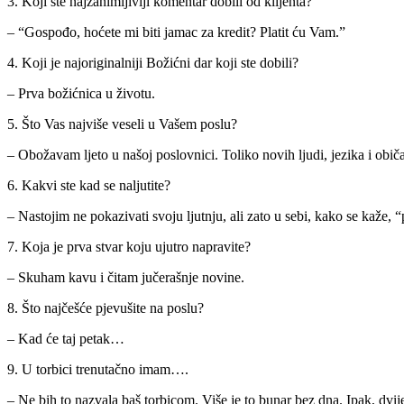
3. Koji ste najzanimljiviji komentar dobili od klijenta?
– “Gospođo, hoćete mi biti jamac za kredit? Platit ću Vam.”
4. Koji je najoriginalniji Božićni dar koji ste dobili?
– Prva božićnica u životu.
5. Što Vas najviše veseli u Vašem poslu?
– Obožavam ljeto u našoj poslovnici. Toliko novih ljudi, jezika i običaj
6. Kakvi ste kad se naljutite?
– Nastojim ne pokazivati svoju ljutnju, ali zato u sebi, kako se kaže
7. Koja je prva stvar koju ujutro napravite?
– Skuham kavu i čitam jučerašnje novine.
8. Što najčešće pjevušite na poslu?
– Kad će taj petak…
9. U torbici trenutačno imam….
– Ne bih to nazvala baš torbicom. Više je to bunar bez dna. Ipak, dvije