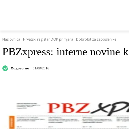
HRVATSKI REGISTAR DOP-A
RAZGOVORI I KOLUMN
Naslovnica
Hrvatski registar DOP primjera
Dobrobit za zaposlenike
PBZxpress: interne novine k
Odgovorno
01/08/2016
Podijeli objavu