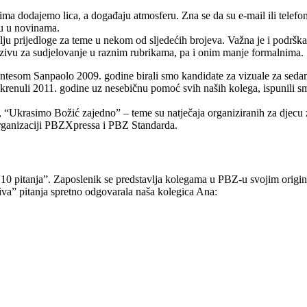
ma dodajemo lica, a događaju atmosferu. Zna se da su e‑mail ili telefo
ju u novinama.
alju prijedloge za teme u nekom od sljedećih brojeva. Važna je i podr
ozivu za sudjelovanje u raznim rubrikama, pa i onim manje formalnima.
esom Sanpaolo 2009. godine birali smo kandidate za vizuale za sedam z
krenuli 2011. godine uz nesebičnu pomoć svih naših kolega, ispunili sm
”, “Ukrasimo Božić zajedno” – teme su natječaja organiziranih za djec
organizaciji PBZXpressa i PBZ Standarda.
 pitanja”. Zaposlenik se predstavlja kolegama u PBZ-u svojim origina
iva” pitanja spretno odgovarala naša kolegica Ana: