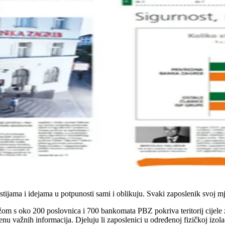
estijama i idejama u potpunosti sami i oblikuju. Svaki zaposlenik svoj 
 oko 200 poslovnica i 700 bankomata PBZ pokriva teritorij cijele zeml
ažnih informacija. Djeluju li zaposlenici u određenoj fizičkoj izolacij