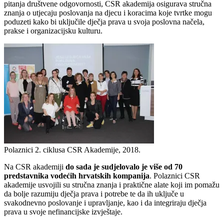
pitanja društvene odgovornosti, CSR akademija osigurava stručna
znanja o utjecaju poslovanja na djecu i koracima koje tvrtke mogu
poduzeti kako bi uključile dječja prava u svoja poslovna načela,
prakse i organizacijsku kulturu.
Polaznici 2. ciklusa CSR Akademije, 2018.
Na CSR akademiji
do sada je sudjelovalo je više od 70
predstavnika vodećih hrvatskih kompanija
. Polaznici CSR
akademije usvojili su stručna znanja i praktične alate koji im pomažu
da bolje razumiju dječja prava i potrebe te da ih uključe u
svakodnevno poslovanje i upravljanje, kao i da integriraju dječja
prava u svoje nefinancijske izvještaje.