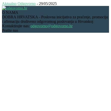
Aktualno
Odgovorno
-
29/05/2025
O NAMA
DOBRA HRVATSKA - Poslovna inicijativa za praćenje, promociju
i afirmaciju društveno odgovornog poslovanja u Hrvatskoj
Kontaktirajte nas:
odgovorno@odgovorno.hr
Pratite nas