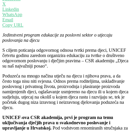
X
Linkedin
WhatsApp
Email
Copy URL
Jedinstveni program edukacije za poslovni sektor o utjecaju
poslovanja na djecu
S ciljem poticanja odgovornog odnosa tvrtki prema djeci, UNICEF
četvrtu godinu zaredom organizira edukaciju za tvrtke o društveno
odgovornom poslovanju i dječjim pravima – CSR akademiju „Djeca
su naš najvažniji posao“.
Poduzeća na mnogo načina utječu na djecu i njihova prava, a da
često toga nisu niti svjesna. Odnos prema roditeljima, usklađivanje
poslovnog i privatnog života, proizvodnja i plasiranje proizvoda
namijenjenih djeci, oglašavanje usmjereno na djecu ili u kojem djeca
sudjeluju, utjecaj na okoliš u kojem djeca rastu i razvijaju se, tek je
početak dugog niza izravnog i neizravnog djelovanja poduzeća na
djecu.
UNICEF-ova CSR akademija, prvi je program na temu
uključivanja dječjih prava u svakodnevno poslovanje i
upravljanje u Hrvatskoj.
Pod vodstvom renomiranih stručnjaka za