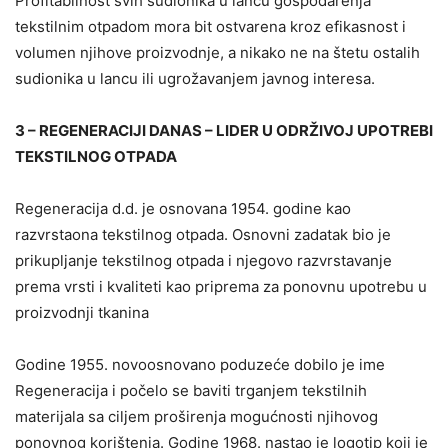
Profitabilnost svih sudionika u lancu gospodarenja
tekstilnim otpadom mora bit ostvarena kroz efikasnost i
volumen njihove proizvodnje, a nikako ne na štetu ostalih
sudionika u lancu ili ugrožavanjem javnog interesa.
3 – REGENERACIJI DANAS – LIDER U ODRŽIVOJ UPOTREBI
TEKSTILNOG OTPADA
Regeneracija d.d. je osnovana 1954. godine kao
razvrstaona tekstilnog otpada. Osnovni zadatak bio je
prikupljanje tekstilnog otpada i njegovo razvrstavanje
prema vrsti i kvaliteti kao priprema za ponovnu upotrebu u
proizvodnji tkanina
Godine 1955. novoosnovano poduzeće dobilo je ime
Regeneracija i počelo se baviti trganjem tekstilnih
materijala sa ciljem proširenja mogućnosti njihovog
ponovnog korištenja. Godine 1968. nastao je logotip koji je