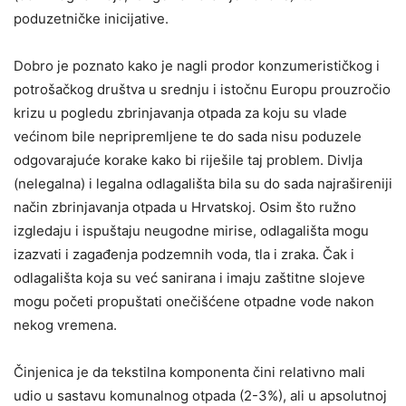
poduzetničke inicijative.
Dobro je poznato kako je nagli prodor konzumerističkog i
potrošačkog društva u srednju i istočnu Europu prouzročio
krizu u pogledu zbrinjavanja otpada za koju su vlade
većinom bile nepripremljene te do sada nisu poduzele
odgovarajuće korake kako bi riješile taj problem. Divlja
(nelegalna) i legalna odlagališta bila su do sada najrašireniji
način zbrinjavanja otpada u Hrvatskoj. Osim što ružno
izgledaju i ispuštaju neugodne mirise, odlagališta mogu
izazvati i zagađenja podzemnih voda, tla i zraka. Čak i
odlagališta koja su već sanirana i imaju zaštitne slojeve
mogu početi propuštati onečišćene otpadne vode nakon
nekog vremena.
Činjenica je da tekstilna komponenta čini relativno mali
udio u sastavu komunalnog otpada (2-3%), ali u apsolutnoj