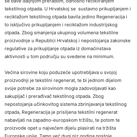
se bave daljnjom preradom, odnosno recikliranjem
tekstilnog otpada. U Hrvatskoj se sustavno prikupljanjem i
reciklažom tekstilnog otpada bavila jedino Regeneracija i
to isključivo prikupljanjem i reciklažom industrijskog
otpada. Zbog smanjenja ukupnog volumena tekstilne
proizvodnje u Republici Hrvatskoj i nepostojanja zakonske
regulative za prikupljanje otpada iz domaćinstava
aktivnosti u tom području su svedene na minimum.
Većina sirovine koju poduzeće upotrebljava u svojoj
proizvodnji je tekstilni regenerat, te bi jednom dijelom
svoje potrebe za sirovinom mogla zadovoljavati kao
sakupljač i prerađivač tekstilnog otpada. Zbog
nepostojanja učinkovitog sistema zbrinjavanja tekstilnog
otpada, Regeneracija je prisiljena tekstilni regenerat
nabavljati na zapadno-europskom tržištu, te potom te
proizvode opet u najvećem dijelu plasirati na tržišta
Europske unije. Tamo već dugi niz godina postoje