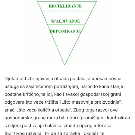
Djelatnost zbrinjavanja otpada postala je unosan posao,
usluga sa zajamčenom potražnjom, naročito kada stanje
postane kritično, te joj, kao i svakoj gospodarskoj grani
odgovara što veće tržište i „što masovnija proizvodnja“,
znači „što veća količina otpada“. Zbog toga razvoj ove
gospodarske grane mora biti dobro promišljen i kontroliran
s ciljem postizanja balansa između općeg interesa
(održivog razvoja, brige za zdravlje i okoliš) te