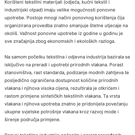
Korišteni tekstilni materijali (odjeća, kućni tekstil i
industrijski otpad) imaju velike mogućnosti ponovne
upotrebe. Postoje mnogi načini ponovnog korištenja čija
organizirana provedba znatno smanjuje štetne utjecaje na
okoliš. Važnost ponovne upotrebe iz godine u godinu je
sve značajnija zbog ekonomskih i ekoloških razloga.
Na samom početku tekstilna i odjevna industrija bazirala se
isključivo na preradi i upotrebi prirodnih vlakana. Porast
stanovništva, rast standarda, podizanje modnih zahtjeva te
posljedično ograničena dostupnost količine prirodnih
vlakana i njihova visoka cijena, rezultirala je otkrićem i
rastom primjene sintetičkih tekstilnih vlakana. Ta vrsta
vlakana i njihova upotreba znatno je pridonijela povećanju
ukupne svjetske potrošnje vlakana kroz razvoj mode i
širenje područja primjene.