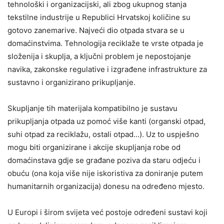
tehnološki i organizacijski, ali zbog ukupnog stanja
tekstilne industrije u Republici Hrvatskoj količine su
gotovo zanemarive. Najveći dio otpada stvara se u
domaćinstvima. Tehnologija reciklaže te vrste otpada je
složenija i skuplja, a ključni problem je nepostojanje
navika, zakonske regulative i izgrađene infrastrukture za
sustavno i organizirano prikupljanje.
Skupljanje tih materijala kompatibilno je sustavu
prikupljanja otpada uz pomoć više kanti (organski otpad,
suhi otpad za reciklažu, ostali otpad…). Uz to uspješno
mogu biti organizirane i akcije skupljanja robe od
domaćinstava gdje se građane poziva da staru odjeću i
obuću (ona koja više nije iskoristiva za doniranje putem
humanitarnih organizacija) donesu na određeno mjesto.
U Europi i širom svijeta već postoje određeni sustavi koji