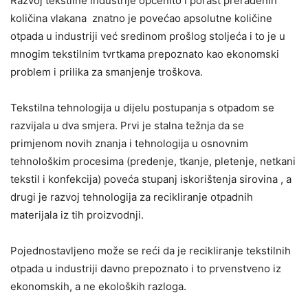
Razvoj tekstilne industrije općenito i porast prerađenih
količina vlakana znatno je povećao apsolutne količine
otpada u industriji već sredinom prošlog stoljeća i to je u
mnogim tekstilnim tvrtkama prepoznato kao ekonomski
problem i prilika za smanjenje troškova.
Tekstilna tehnologija u dijelu postupanja s otpadom se
razvijala u dva smjera. Prvi je stalna težnja da se
primjenom novih znanja i tehnologija u osnovnim
tehnološkim procesima (predenje, tkanje, pletenje, netkani
tekstil i konfekcija) poveća stupanj iskorištenja sirovina , a
drugi je razvoj tehnologija za recikliranje otpadnih
materijala iz tih proizvodnji.
Pojednostavljeno može se reći da je recikliranje tekstilnih
otpada u industriji davno prepoznato i to prvenstveno iz
ekonomskih, a ne ekoloških razloga.