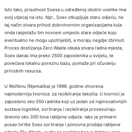
Isto tako, prisutnost Soexa u određenoj okolini uvelike ima
svoj utjecaj na istu. Npr., Soex otkupljuje staru odjeću, na
taj način stvara prihod dobrotvornim organizacijama koje
onda raspolažu tim novcem umjesto stare odjeće koju
eventualno ne mogu upotrijebiti, a moraju negdje zbrinuti.
Proces dostizanja Zero Waste ideala stvara radna mjesta,
Soex danas ima preko 2500 zaposlenika u svijetu, te
povećava lokalnu poreznu bazu, pomaže pri očuvanju
prirodnih resursa.
U Wolfenu (Njemačka) je 1998. godine otvorena
najmodernija tvornica za recikliranje tekstila. U tvornici je
zaposleno oko 550 radnika koji uz jedan od najinovativnijih
sustava logistike, sortiranja i recikliranja procesuiraju
dnevno oko 300 tona rabljene odjeće. Iako je primarni
posao tvrtke Soex sortiranje i ponovna prodaja rabljene