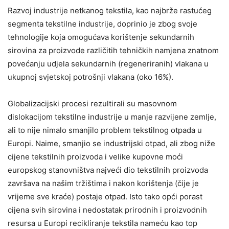
Razvoj industrije netkanog tekstila, kao najbrže rastućeg
segmenta tekstilne industrije, doprinio je zbog svoje
tehnologije koja omogućava korištenje sekundarnih
sirovina za proizvode različitih tehničkih namjena znatnom
povećanju udjela sekundarnih (regeneriranih) vlakana u
ukupnoj svjetskoj potrošnji vlakana (oko 16%).
Globalizacijski procesi rezultirali su masovnom
dislokacijom tekstilne industrije u manje razvijene zemlje,
ali to nije nimalo smanjilo problem tekstilnog otpada u
Europi. Naime, smanjio se industrijski otpad, ali zbog niže
cijene tekstilnih proizvoda i velike kupovne moći
europskog stanovništva najveći dio tekstilnih proizvoda
završava na našim tržištima i nakon korištenja (čije je
vrijeme sve kraće) postaje otpad. Isto tako opći porast
cijena svih sirovina i nedostatak prirodnih i proizvodnih
resursa u Europi recikliranje tekstila nameću kao top