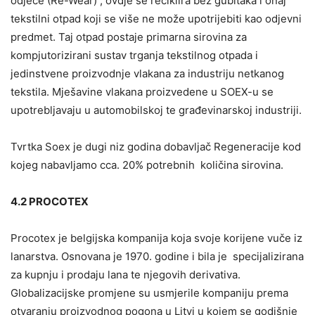
odjeće (Re-Wear) , ovdje se reciklira bez gubitaka i onaj
tekstilni otpad koji se više ne može upotrijebiti kao odjevni
predmet. Taj otpad postaje primarna sirovina za
kompjutorizirani sustav trganja tekstilnog otpada i
jedinstvene proizvodnje vlakana za industriju netkanog
tekstila. Mješavine vlakana proizvedene u SOEX-u se
upotrebljavaju u automobilskoj te građevinarskoj industriji.
Tvrtka Soex je dugi niz godina dobavljač Regeneracije kod
kojeg nabavljamo cca. 20% potrebnih količina sirovina.
4.2 PROCOTEX
Procotex je belgijska kompanija koja svoje korijene vuče iz
lanarstva. Osnovana je 1970. godine i bila je specijalizirana
za kupnju i prodaju lana te njegovih derivativa.
Globalizacijske promjene su usmjerile kompaniju prema
otvaranju proizvodnog pogona u Litvi u kojem se godišnje