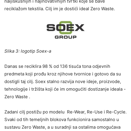
naijiskusnijih i najinovativnijih tvrtki koje se bave
reciklažom tekstila. Cilj im je dostići ideal Zero Waste.
Slika 3: logotip Soex-a
Danas se reciklira 98 % od 136 tisuća tona odjevnih
predmeta koji prođu kroz njihove tvornice i gotovo da su
dostigli taj cilj. Soex stalno razvija nove ideje, proizvode,
tehnologije i tržišta koji će im omogućiti dostizanje ideala -
Zero Waste .
Zadani cilj postižu po modelu Re-Wear, Re-Use i Re-Cycle.
Svaki od tih temeljnih blokova funkcionira samostalno u
sustavu Zero Waste, a u suradnji sa ostalima omogućava