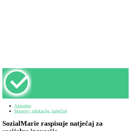
Aktualno
Skupovi, edukacija, natječaji
SozialMarie raspisuje natječaj za