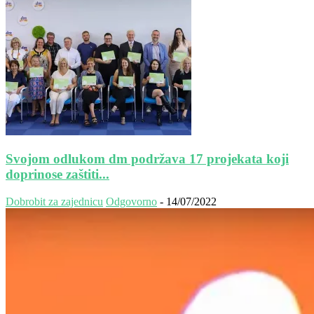
Svojom odlukom dm podržava 17 projekata koji
doprinose zaštiti...
Dobrobit za zajednicu
Odgovorno
-
14/07/2022