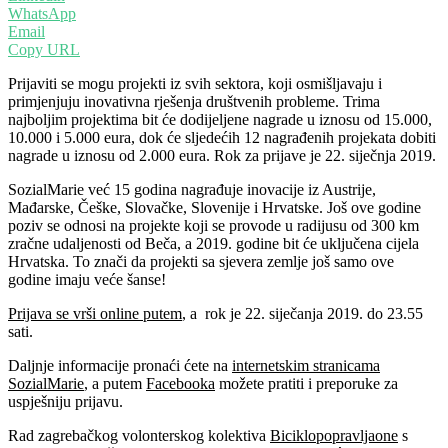
WhatsApp
Email
Copy URL
Prijaviti se mogu projekti iz svih sektora, koji osmišljavaju i
primjenjuju inovativna rješenja društvenih probleme. Trima
najboljim projektima bit će dodijeljene nagrade u iznosu od 15.000,
10.000 i 5.000 eura, dok će sljedećih 12 nagrađenih projekata dobiti
nagrade u iznosu od 2.000 eura. Rok za prijave je 22. siječnja 2019.
SozialMarie već 15 godina nagrađuje inovacije iz Austrije,
Mađarske, Češke, Slovačke, Slovenije i Hrvatske. Još ove godine
poziv se odnosi na projekte koji se provode u radijusu od 300 km
zračne udaljenosti od Beča, a 2019. godine bit će uključena cijela
Hrvatska. To znači da projekti sa sjevera zemlje još samo ove
godine imaju veće šanse!
Prijava se vrši online putem
, a rok je 22. siječanja 2019. do 23.55
sati.
Daljnje informacije pronaći ćete na
internetskim stranicama
SozialMarie
, a putem
Facebooka
možete pratiti i preporuke za
uspješniju prijavu.
Rad zagrebačkog volonterskog kolektiva
Biciklopopravljaone
s