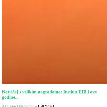
Natječaj s velikim nagradama: Institut EIB i ove
godine...
Aktualno
Odgovorno
-
11/02/2021