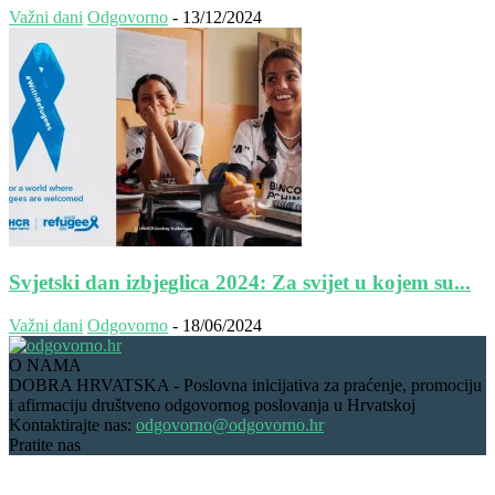
Važni dani
Odgovorno
-
13/12/2024
Svjetski dan izbjeglica 2024: Za svijet u kojem su...
Važni dani
Odgovorno
-
18/06/2024
O NAMA
DOBRA HRVATSKA - Poslovna inicijativa za praćenje, promociju
i afirmaciju društveno odgovornog poslovanja u Hrvatskoj
Kontaktirajte nas:
odgovorno@odgovorno.hr
Pratite nas