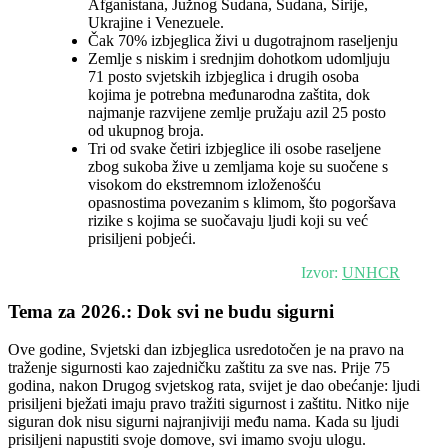
Afganistana, Južnog Sudana, Sudana, Sirije,
Ukrajine i Venezuele.
Čak 70% izbjeglica živi u dugotrajnom raseljenju
Zemlje s niskim i srednjim dohotkom udomljuju
71 posto svjetskih izbjeglica i drugih osoba
kojima je potrebna međunarodna zaštita, dok
najmanje razvijene zemlje pružaju azil 25 posto
od ukupnog broja.
Tri od svake četiri izbjeglice ili osobe raseljene
zbog sukoba žive u zemljama koje su suočene s
visokom do ekstremnom izloženošću
opasnostima povezanim s klimom, što pogoršava
rizike s kojima se suočavaju ljudi koji su već
prisiljeni pobjeći.
Izvor:
UNHCR
Tema za 2026.: Dok svi ne budu sigurni
Ove godine, Svjetski dan izbjeglica usredotočen je na pravo na
traženje sigurnosti kao zajedničku zaštitu za sve nas. Prije 75
godina, nakon Drugog svjetskog rata, svijet je dao obećanje: ljudi
prisiljeni bježati imaju pravo tražiti sigurnost i zaštitu. Nitko nije
siguran dok nisu sigurni najranjiviji među nama. Kada su ljudi
prisiljeni napustiti svoje domove, svi imamo svoju ulogu.