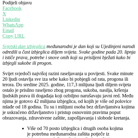
Podijeli objavu
Facebook
X
Linkedin
WhatsApp
Email
Copy URL
Svjetski dan izbjeglica
međunarodni je dan koji su Ujedinjeni narodi
odredili u čast izbjeglica diljem svijeta. Svake godine pada 20. lipnja
i ističe prava, potrebe i snove onih koji su prisiljeni bježati kako bi
izbjegli sukobe ili progon.
Svijet svjedoči najvišoj razini raseljavanja u povijesti. Svake minute
20 ljudi ostavlja sve iza sebe kako bi pobjegli od rata, progona ili
terora. Do sredine 2025. godine, 117,3 milijuna ljudi diljem svijeta
ostalo je prisilno raseljeno zbog progona, sukoba, nasilja, kršenja
ljudskih prava ili događaja koji ozbiljno narušavaju javni red. Među
njima je gotovo 42 milijuna izbjeglica, od kojih je više od polovice
mlađe od 18 godina. Tu su i milijuni osoba bez državljanstva kojima
je uskraćeno državljanstvo i pristup osnovnim pravima poput
obrazovanja, zdravstvene zaštite, zapošljavanja i slobode kretanja.
Više od 70 posto izbjeglica i drugih osoba kojima
je potrebna međunarodna zaštita potječe iz