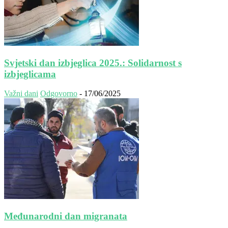
Svjetski dan izbjeglica 2025.: Solidarnost s
izbjeglicama
Važni dani
Odgovorno
-
17/06/2025
Međunarodni dan migranata