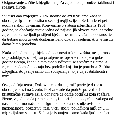
Osiguravanje zaštite izbjeglicama jača zajednice, promiče stabilnost i
spašava živote.
Svjetski dan izbjeglica 2026. godine dolazi u vrijeme kada se
obećanje sigurnosti testira u svakoj regiji svijeta. Sedamdeset pet
godina nakon usvajanja Konvencije o statusu izbjeglica iz 1951.
godine, to obećanje ostaje jedna od najjasnijih obveza međunarodne
zajednice: da se ljudi prisiljeni bježati ne smiju vraćati u opasnost te
da trebaju moći živjeti dostojanstveno dok su raseljeni. A ta je zaštita
danas hitno potrebna.
Kada se ljudima koji bježe od opasnosti uskrati zaštita, nesigurnost
se produbljuje: obitelji su prisiljene na opasne rute, djeca gube
godine učenja, žene i djevojčice suočavaju se s većim rizicima, a
zajednice domaćini ostaju bez podrške koja im je potrebna. Zaštita
izbjeglica stoga nije samo čin suosjećanja; to je uvjet stabilnosti i
mira.
Ovogodišnja tema „Dok svi ne budu sigurni“ poziv je da se to
obećanje održi na životu. Poziva vlade da podrže pravedne i
pristupačne sustave azila, donatore da održe podršku koja spašava
živote, zajednice da prime one koji su prisiljeni pobjeći i svakoga od
nas da branimo načelo da sigurnost nikada ne smije ovisiti o
nacionalnosti, bogatstvu, rasi, vjeri, spolu, političkom mišljenju ili
migracijskom statusu. Zaštita je ispunjena samo kada ljudi prisiljeni