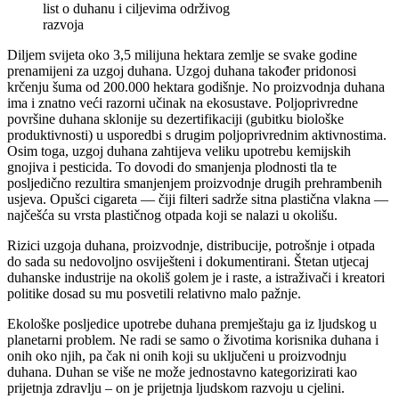
list o duhanu i ciljevima održivog
razvoja
Diljem svijeta oko 3,5 milijuna hektara zemlje se svake godine
prenamijeni za uzgoj duhana. Uzgoj duhana također pridonosi
krčenju šuma od 200.000 hektara godišnje. No proizvodnja duhana
ima i znatno veći razorni učinak na ekosustave. Poljoprivredne
površine duhana sklonije su dezertifikaciji (gubitku biološke
produktivnosti) u usporedbi s drugim poljoprivrednim aktivnostima.
Osim toga, uzgoj duhana zahtijeva veliku upotrebu kemijskih
gnojiva i pesticida. To dovodi do smanjenja plodnosti tla te
posljedično rezultira smanjenjem proizvodnje drugih prehrambenih
usjeva. Opušci cigareta — čiji filteri sadrže sitna plastična vlakna —
najčešća su vrsta plastičnog otpada koji se nalazi u okolišu.
Rizici uzgoja duhana, proizvodnje, distribucije, potrošnje i otpada
do sada su nedovoljno osviješteni i dokumentirani. Štetan utjecaj
duhanske industrije na okoliš golem je i raste, a istraživači i kreatori
politike dosad su mu posvetili relativno malo pažnje.
Ekološke posljedice upotrebe duhana premještaju ga iz ljudskog u
planetarni problem. Ne radi se samo o životima korisnika duhana i
onih oko njih, pa čak ni onih koji su uključeni u proizvodnju
duhana. Duhan se više ne može jednostavno kategorizirati kao
prijetnja zdravlju – on je prijetnja ljudskom razvoju u cjelini.