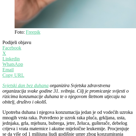
Foto:
Freepik
Podijeli objavu
Facebook
X
Linkedin
WhatsApp
Email
Copy URL
Svjetski dan bez duhana
organizira Svjetska zdravstvena
organizacija svake godine 31. svibnja. Cilj je promicanje svijesti o
rizicima konzumacije duhana te o njegovom štetnom utjecaju na
obitelj, društvo i okoliš.
Upotreba duhana i njegova konzumacija jedan je od vodećih uzroka
mnogih vrsta raka. Potvrđeno je uzrok raka pluća, grkljana, usta,
jednjaka, grla, mjehura, bubrega, jetre, želuca, gušterače, debelog
crijeva i vrata maternice i akutne mijeloične leukemije. Procjenjuje
se da više od 1 milijuna ljudi godišnje umre zbog konzumiranja