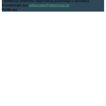
i afirmaciju društveno odgovornog poslovanja u Hrvatskoj
Kontaktirajte nas:
odgovorno@odgovorno.hr
Pratite nas