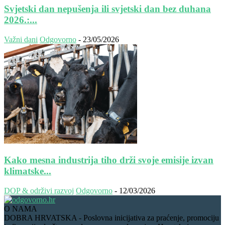
Svjetski dan nepušenja ili svjetski dan bez duhana
2026.:...
Važni dani
Odgovorno
-
23/05/2026
Kako mesna industrija tiho drži svoje emisije izvan
klimatske...
DOP & održivi razvoj
Odgovorno
-
12/03/2026
O NAMA
DOBRA HRVATSKA - Poslovna inicijativa za praćenje, promociju