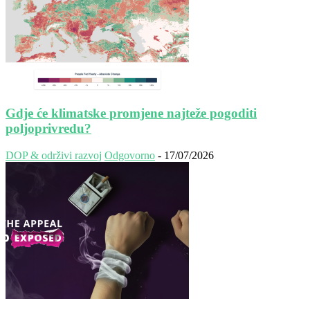
Gdje će klimatske promjene najteže pogoditi
poljoprivredu?
DOP & održivi razvoj
Odgovorno
-
17/07/2026