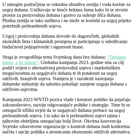
U mnogim područjima se oskudna obradiva zemlja i voda koriste za
uzgoj duhana. Uništavaju se tisuće hektara šuma kako bi se stvorio
prostor za proizvodnju duhana i gorivo za sušenje lišća duhana.
Plodna zemlja se tako uništava i ne može se koristiti za uzgoj prijeko
potrebnih prehrambenih usjeva.
Uzgoj i proizvodnja duhana dovode do dugoročnih, globalnih
ekoloških šteta i klimatskih promjena te participiraju u određivanju
budućnosti poljoprivrede i sigurnosti hrane.
Stoga je ovogodišnja tema Svjetskog dana bez duhana:
“Trebamo
hranu, a ne duhan”
. Globalna kampanja 2023. godine ima za cilj
podići svijest o alternativnoj proizvodnji usjeva i marketinškim
mogućnostima za uzgajivače duhana te ih potaknuti na uzgoj
održivih, hranjivih usjeva. Namjera je i razotkriti nastojanja
duhanske industrije da sabotira pokušaje zamjene uzgoja duhana s
održivim usjevima.
Kampanja 2023 WNTD poziva vlade i kreatore politike da pojačaju
zakonodavstvo, razviju odgovarajuće politike i strategije. Time bi se
omogućili tržišni uvjeti da se uzgajivači duhana prebace na uzgoj
prehrambenih usjeva. I to tako da ti prehrambeni usjevi njima i
njihovim obiteljima omogućuju bolji život. Okvirna konvencija
Svjetske zdravstvene organizacije o kontroli duhana nudi konkretna
načela i opcije politika o promicanju ekonomski održivih alternativa