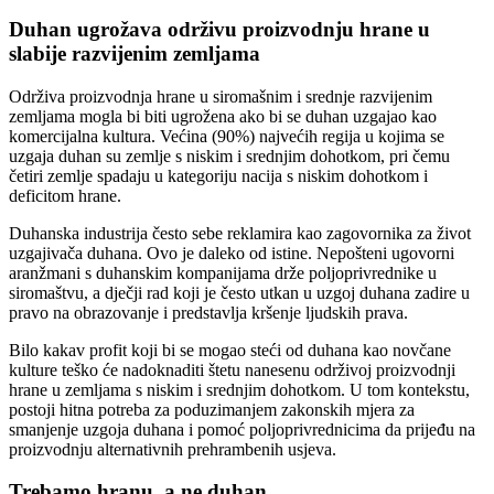
Duhan ugrožava održivu proizvodnju hrane u
slabije razvijenim zemljama
Održiva proizvodnja hrane u siromašnim i srednje razvijenim
zemljama mogla bi biti ugrožena ako bi se duhan uzgajao kao
komercijalna kultura. Većina (90%) najvećih regija u kojima se
uzgaja duhan su zemlje s niskim i srednjim dohotkom, pri čemu
četiri zemlje spadaju u kategoriju nacija s niskim dohotkom i
deficitom hrane.
Duhanska industrija često sebe reklamira kao zagovornika za život
uzgajivača duhana. Ovo je daleko od istine. Nepošteni ugovorni
aranžmani s duhanskim kompanijama drže poljoprivrednike u
siromaštvu, a dječji rad koji je često utkan u uzgoj duhana zadire u
pravo na obrazovanje i predstavlja kršenje ljudskih prava.
Bilo kakav profit koji bi se mogao steći od duhana kao novčane
kulture teško će nadoknaditi štetu nanesenu održivoj proizvodnji
hrane u zemljama s niskim i srednjim dohotkom. U tom kontekstu,
postoji hitna potreba za poduzimanjem zakonskih mjera za
smanjenje uzgoja duhana i pomoć poljoprivrednicima da prijeđu na
proizvodnju alternativnih prehrambenih usjeva.
Trebamo hranu, a ne duhan