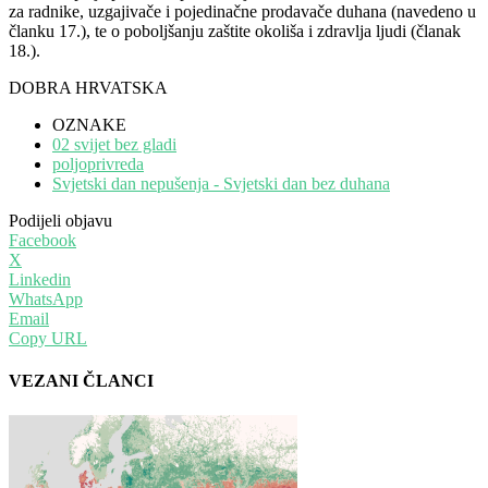
za radnike, uzgajivače i pojedinačne prodavače duhana (navedeno u
članku 17.), te o poboljšanju zaštite okoliša i zdravlja ljudi (članak
18.).
DOBRA HRVATSKA
OZNAKE
02 svijet bez gladi
poljoprivreda
Svjetski dan nepušenja - Svjetski dan bez duhana
Podijeli objavu
Facebook
X
Linkedin
WhatsApp
Email
Copy URL
VEZANI ČLANCI