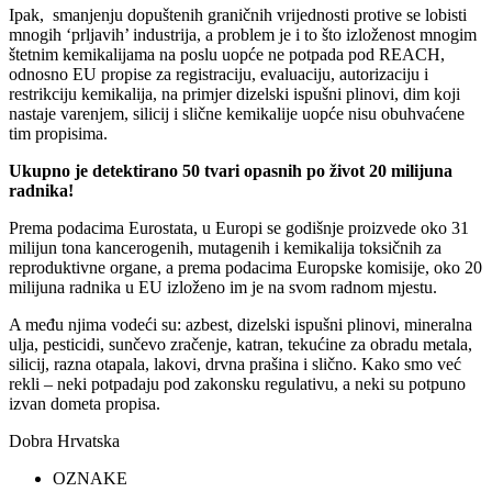
Ipak, smanjenju dopuštenih graničnih vrijednosti protive se lobisti
mnogih ‘prljavih’ industrija, a problem je i to što izloženost mnogim
štetnim kemikalijama na poslu uopće ne potpada pod REACH,
odnosno EU propise za registraciju, evaluaciju, autorizaciju i
restrikciju kemikalija, na primjer dizelski ispušni plinovi, dim koji
nastaje varenjem, silicij i slične kemikalije uopće nisu obuhvaćene
tim propisima.
Ukupno je detektirano 50 tvari opasnih po život 20 milijuna
radnika!
Prema podacima Eurostata, u Europi se godišnje proizvede oko 31
milijun tona kancerogenih, mutagenih i kemikalija toksičnih za
reproduktivne organe, a prema podacima Europske komisije, oko 20
milijuna radnika u EU izloženo im je na svom radnom mjestu.
A među njima vodeći su: azbest, dizelski ispušni plinovi, mineralna
ulja, pesticidi, sunčevo zračenje, katran, tekućine za obradu metala,
silicij, razna otapala, lakovi, drvna prašina i slično. Kako smo već
rekli – neki potpadaju pod zakonsku regulativu, a neki su potpuno
izvan dometa propisa.
Dobra Hrvatska
OZNAKE