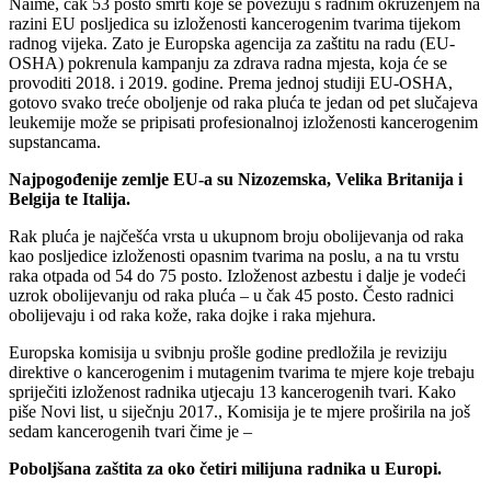
Naime, čak 53 posto smrti koje se povezuju s radnim okruženjem na
razini EU posljedica su izloženosti kancerogenim tvarima tijekom
radnog vijeka. Zato je Europska agencija za zaštitu na radu (EU-
OSHA) pokrenula kampanju za zdrava radna mjesta, koja će se
provoditi 2018. i 2019. godine. Prema jednoj studiji EU-OSHA,
gotovo svako treće oboljenje od raka pluća te jedan od pet slučajeva
leukemije može se pripisati profesionalnoj izloženosti kancerogenim
supstancama.
Najpogođenije zemlje EU-a su Nizozemska, Velika Britanija i
Belgija te Italija.
Rak pluća je najčešća vrsta u ukupnom broju obolijevanja od raka
kao posljedice izloženosti opasnim tvarima na poslu, a na tu vrstu
raka otpada od 54 do 75 posto. Izloženost azbestu i dalje je vodeći
uzrok obolijevanju od raka pluća – u čak 45 posto. Često radnici
obolijevaju i od raka kože, raka dojke i raka mjehura.
Europska komisija u svibnju prošle godine predložila je reviziju
direktive o kancerogenim i mutagenim tvarima te mjere koje trebaju
spriječiti izloženost radnika utjecaju 13 kancerogenih tvari. Kako
piše Novi list, u siječnju 2017., Komisija je te mjere proširila na još
sedam kancerogenih tvari čime je –
Poboljšana zaštita za oko četiri milijuna radnika u Europi.