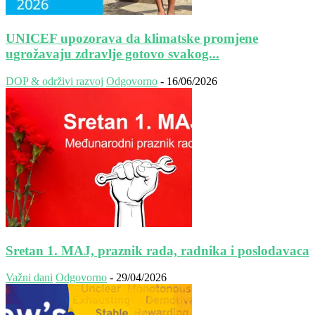
UNICEF upozorava da klimatske promjene
ugrožavaju zdravlje gotovo svakog...
DOP & održivi razvoj
Odgovorno
-
16/06/2026
Sretan 1. MAJ, praznik rada, radnika i poslodavaca
Važni dani
Odgovorno
-
29/04/2026