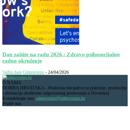
Dan zaštite na radu 2026.: Zdravo psihosocijalno
radno okruženje
Važni dani
Odgovorno
-
24/04/2026
O NAMA
DOBRA HRVATSKA - Poslovna inicijativa za praćenje, promociju
i afirmaciju društveno odgovornog poslovanja u Hrvatskoj
Kontaktirajte nas:
odgovorno@odgovorno.hr
Pratite nas