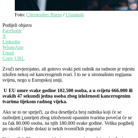
Foto:
Christopher Burns
/
Unsplash
Podijeli objavu
Facebook
X
Linkedin
WhatsApp
Email
Copy URL
Zvuči nevjerojatno, ali gotovo svaki peti radnik na radnom je mjestu
izložen nekoj od kancerogenih tvari. I to ne u siromašnim regijama
svijeta, nego u Europskoj uniji.
U EU umre svake godine 102.500 osoba, a u svijetu 666.000 ili
svakih 47 sekundi jedna osoba zbog izloženosti kancerogenim
tvarima tijekom radnog vijeka.
Ako se to ne spriječi, za dva desetljeća broj radnika koji će se
razboljeti
i
umrijeti zbog izloženosti opasnim tvarima povećat će se
za čak 80.000 osoba, na njih 180.000 svake godine. Velika pogibelj
po okoliš i ljude dolazi iz nekih tvorničkih pogona!