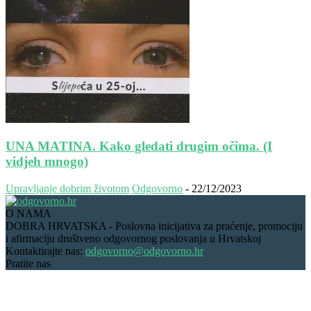
UNA MATINA. Kako gledati drugim očima. (I
vidjeh mnogo)
Upravljanje dobrim životom
Odgovorno
-
22/12/2023
O NAMA
DOBRA HRVATSKA - Poslovna inicijativa za praćenje, promociju
i afirmaciju društveno odgovornog poslovanja u Hrvatskoj
Kontaktirajte nas:
odgovorno@odgovorno.hr
Pratite nas