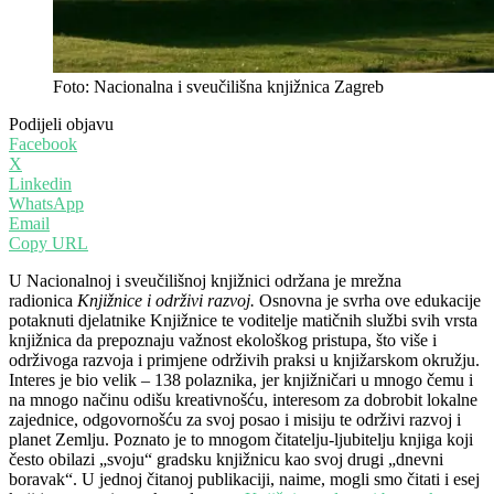
Foto: Nacionalna i sveučilišna knjižnica Zagreb
Podijeli objavu
Facebook
X
Linkedin
WhatsApp
Email
Copy URL
U Nacionalnoj i sveučilišnoj knjižnici održana je mrežna
radionica
Knjižnice i održivi razvoj.
Osnovna je svrha ove edukacije
potaknuti djelatnike Knjižnice te voditelje matičnih službi svih vrsta
knjižnica da prepoznaju važnost ekološkog pristupa, što više i
održivoga razvoja i primjene održivih praksi u knjižarskom okružju.
Interes je bio velik – 138 polaznika, jer knjižničari u mnogo čemu i
na mnogo načinu odišu kreativnošću, interesom za dobrobit lokalne
zajednice, odgovornošću za svoj posao i misiju te održivi razvoj i
planet Zemlju. Poznato je to mnogom čitatelju-ljubitelju knjiga koji
često obilazi „svoju“ gradsku knjižnicu kao svoj drugi „dnevni
boravak“. U jednoj čitanoj publikaciji, naime, mogli smo čitati i esej