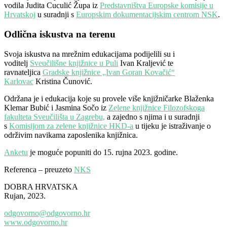
vodila Judita Cuculić Župa iz
Predstavništva Europske komisije u
Hrvatskoj
u suradnji s
Europskim dokumentacijskim centrom NSK
.
Odlična iskustva na terenu
Svoja iskustva na mrežnim edukacijama podijelili su i
voditelj
Sveučilišne knjižnice u Puli
Ivan Kraljević te
ravnateljica
Gradske knjižnice „Ivan Goran Kovačić“
Karlovac
Kristina Čunović.
Održana je i edukacija koje su provele više knjižničarke Blaženka
Klemar Bubić i Jasmina Sočo iz
Zelene knjižnice Filozofskoga
fakulteta Sveučilišta u Zagrebu,
a zajedno s njima i u suradnji
s
Komisijom za zelene knjižnice HKD-a
u tijeku je istraživanje o
održivim navikama zaposlenika knjižnica.
Anketu
je moguće popuniti do 15. rujna 2023. godine.
Referenca – preuzeto
NKS
DOBRA HRVATSKA
Rujan, 2023.
odgovorno@odgovorno.hr
www.odgovorno.hr