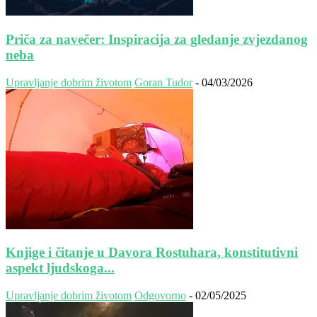
Priča za navečer: Inspiracija za gledanje zvjezdanog
neba
Upravljanje dobrim životom
Goran Tudor
-
04/03/2026
Knjige i čitanje u Davora Rostuhara, konstitutivni
aspekt ljudskoga...
Upravljanje dobrim životom
Odgovorno
-
02/05/2025