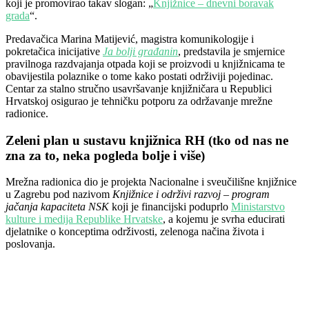
koji je promovirao takav slogan: „
Knjižnice – dnevni boravak
grada
“.
Predavačica Marina Matijević, magistra komunikologije i
pokretačica inicijative
Ja bolji građanin
, predstavila je smjernice
pravilnoga razdvajanja otpada koji se proizvodi u knjižnicama te
obavijestila polaznike o tome kako postati održiviji pojedinac.
Centar za stalno stručno usavršavanje knjižničara u Republici
Hrvatskoj osigurao je tehničku potporu za održavanje mrežne
radionice.
Zeleni plan u sustavu knjižnica RH (tko od nas ne
zna za to, neka pogleda bolje i više)
Mrežna radionica dio je projekta Nacionalne i sveučilišne knjižnice
u Zagrebu pod nazivom
Knjižnice i održivi razvoj – program
jačanja kapaciteta NSK
koji je financijski poduprlo
Ministarstvo
kulture i medija Republike Hrvatske
, a kojemu je svrha educirati
djelatnike o konceptima održivosti, zelenoga načina života i
poslovanja.