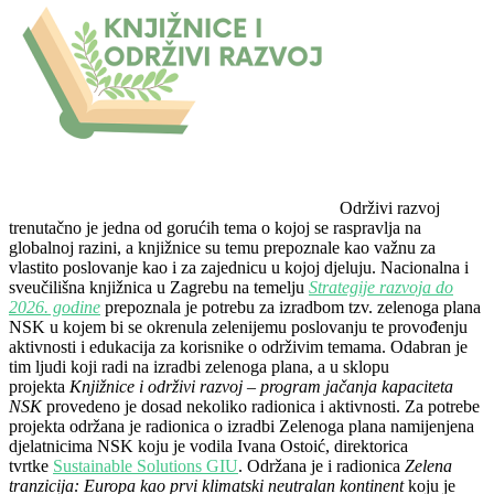
Održivi razvoj
trenutačno je jedna od gorućih tema o kojoj se raspravlja na
globalnoj razini, a knjižnice su temu prepoznale kao važnu za
vlastito poslovanje kao i za zajednicu u kojoj djeluju. Nacionalna i
sveučilišna knjižnica u Zagrebu na temelju
Strategije razvoja do
2026. godine
prepoznala je potrebu za izradbom tzv. zelenoga plana
NSK u kojem bi se okrenula zelenijemu poslovanju te provođenju
aktivnosti i edukacija za korisnike o održivim temama. Odabran je
tim ljudi koji radi na izradbi zelenoga plana, a u sklopu
projekta
Knjižnice i održivi razvoj – program jačanja kapaciteta
NSK
provedeno je dosad nekoliko radionica i aktivnosti. Za potrebe
projekta održana je radionica o izradbi Zelenoga plana namijenjena
djelatnicima NSK koju je vodila Ivana Ostoić, direktorica
tvrtke
Sustainable Solutions GIU
. Održana je i radionica
Zelena
tranzicija: Europa kao prvi klimatski neutralan kontinent
koju je