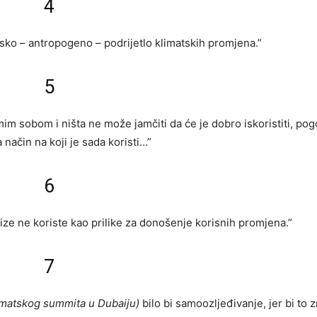
4
sko – antropogeno – podrijetlo klimatskih promjena.”
5
im sobom i ništa ne može jamčiti da će je dobro iskoristiti, pog
način na koji je sada koristi…”
6
krize ne koriste kao prilike za donošenje korisnih promjena.”
7
limatskog summita u Dubaiju)
bilo bi samoozljeđivanje, jer bi to z