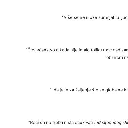
“Više se ne može sumnjati u ljud
“Čovječanstvo nikada nije imalo toliku moć nad sam
obzirom na 
“I dalje je za žaljenje što se globalne 
“Reći da ne treba ništa očekivati
​​(od sljedećeg k