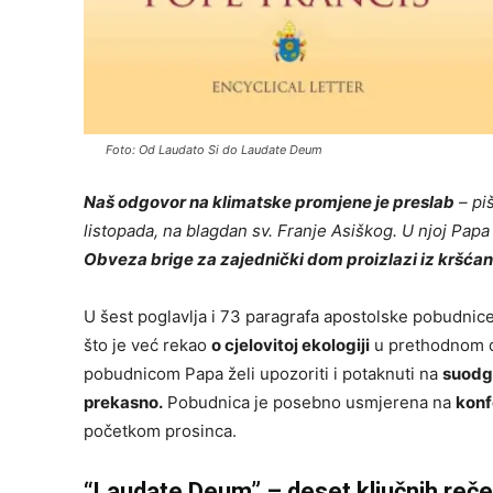
Foto: Od Laudato Si do Laudate Deum
Naš odgovor na klimatske promjene je preslab
– pi
listopada, na blagdan sv. Franje Asiškog. U njoj Pap
Obveza brige za zajednički dom proizlazi iz kršćan
U šest poglavlja i 73 paragrafa apostolske pobudni
što je već rekao
o cjelovitoj ekologiji
u prethodnom 
pobudnicom Papa želi upozoriti i potaknuti na
suodgo
prekasno.
Pobudnica je posebno usmjerena na
konf
početkom prosinca.
“Laudate Deum” – deset ključnih reče