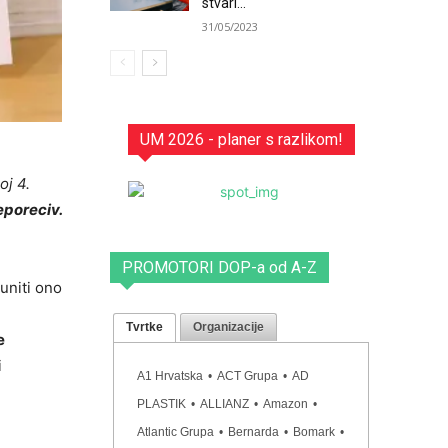
stvari...
31/05/2023
UM 2026 - planer s razlikom!
oj 4.
eporeciv.
PROMOTORI DOP-a od A-Z
puniti ono
Tvrtke
Organizacije
e
i
A1 Hrvatska
•
ACT Grupa
•
AD
PLASTIK
•
ALLIANZ
•
Amazon
•
Atlantic Grupa
•
Bernarda
•
Bomark
•