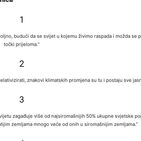
1
ljno, budući da se svijet u kojemu živimo raspada i možda se p
točki prijeloma.“
2
i relativizirati, znakovi klimatskih promjena su tu i postaju sve jasni
3
 svijetu zagađuje više od najsiromašnijih 50% ukupne svjetske po
gatijim zemljama mnogo veće od onih u siromašnijim zemljama.”