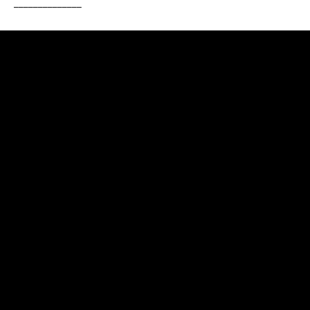
______________