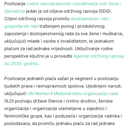
Postizanje
rodne ravnopravnosti i osnaživanja svih žena i
djevojčica
jedan je od ciljeva održivog razvoja (SDG).
Ciljevi održivog razvoja promiču
dostojanstven rad i
gospodarski rast
traženjem punog i produktivnog
zaposlenja i dostojanstvenog rada za sve žene i muškarce,
uključujući mlade i osobe s invaliditetom, te jednakom
plaćom za rad jednake vrijednosti. Uključivanje rodne
perspektive ključno je u provedbi
Agende održivog razvoja
do 2030. godine
.
Postizanje jednakih plaća važan je segment u postizanju
ljudskih prava i ravnopravnosti spolova. Ujedinjeni narodi,
uključujući
UN Women
i
Međunarodnu organizaciju rada
(ILO) pozivaju države članice i civilno društvo, ženske
organizacije i organizacije utemeljene u zajednici i
feminističke grupe, kao i poduzeća i organizacije radnika i
poslodavaca, da promiču jednaku plaću za rad jednake