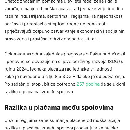
Unatoč značajnim pomacima u svijetu rada, žene i dalje
zarađuju manje od muškaraca za rad jednake vrijednosti u
raznim industrijama, sektorima i regijama. Ta nejednakost
održava i predstavlja simptom rodne nejednakosti,
sprječavajući potpuno ostvarivanje ekonomskih i socijalnih
prava žena i pravičan, održiv gospodarski rast.
Dok međunarodna zajednica pregovara o Paktu budućnosti
i ponovno se obvezuje na ciljeve održivog razvoja (SDG) u
rujnu 2024., jednaka plaća za rad jednake vrijednosti –
kako je navedeno u cilju 8.5 SDG – daleko je od ostvarenja.
Po sadašnjoj stopi, bit će potrebno
257 godina
da se ukloni
razlika u plaćama između spolova.
Razlika u plaćama među spolovima
U svim regijama žene su manje plaćene od muškaraca, a
razlika u plaćama između spolova procjenjuje se na oko