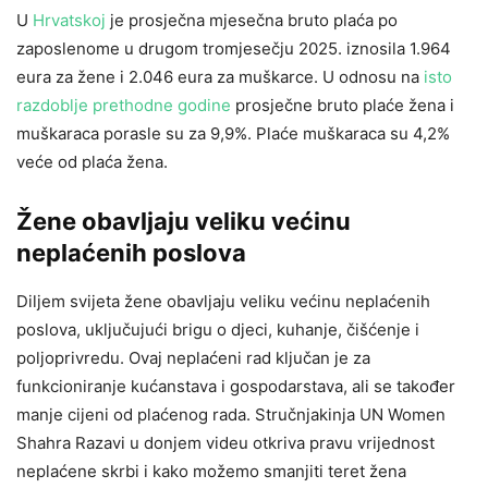
U
Hrvatskoj
je prosječna mjesečna bruto plaća po
zaposlenome u drugom tromjesečju 2025. iznosila 1.964
eura za žene i 2.046 eura za muškarce. U odnosu na
isto
razdoblje prethodne godine
prosječne bruto plaće žena i
muškaraca porasle su za 9,9%. Plaće muškaraca su 4,2%
veće od plaća žena.
Žene obavljaju veliku većinu
neplaćenih poslova
Diljem svijeta žene obavljaju veliku većinu neplaćenih
poslova, uključujući brigu o djeci, kuhanje, čišćenje i
poljoprivredu. Ovaj neplaćeni rad ključan je za
funkcioniranje kućanstava i gospodarstava, ali se također
manje cijeni od plaćenog rada. Stručnjakinja UN Women
Shahra Razavi u donjem videu otkriva pravu vrijednost
neplaćene skrbi i kako možemo smanjiti teret žena