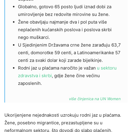
Globalno, gotovo 65 posto ljudi iznad dobi za
umirovljenje bez redovite mirovine su žene.
Žene obavljaju najmanje dva i pol puta više
neplaćenih kućanskih poslova i poslova skrbi
nego muškarci.
U Sjedinjenim Državama crne žene zarađuju 63,7
centi, domorotke 59 centi, a Latinoamerikanke 57
centi za svaki dolar koji zarade bijelkinje.
Rodni jaz u plaćama naročito je važan
u sektoru
zdravstva i skrbi
, gdje žene čine većinu
zaposlenih.
više činjenica na UN Women
Ukorijenjene nejednakosti uzrokuju rodni jaz u plaćama.
Žene, posebno migrantice, prezastupljene su u
neformalnom sektoru, što dovodi do slabo plaćenih,