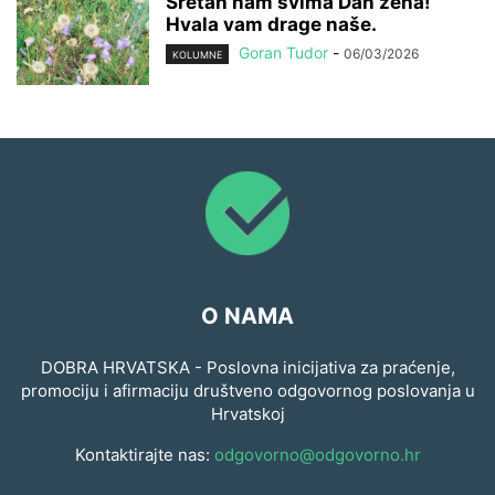
Sretan nam svima Dan žena!
Hvala vam drage naše.
Goran Tudor
-
06/03/2026
KOLUMNE
O NAMA
DOBRA HRVATSKA - Poslovna inicijativa za praćenje,
promociju i afirmaciju društveno odgovornog poslovanja u
Hrvatskoj
Kontaktirajte nas:
odgovorno@odgovorno.hr