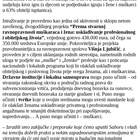
sudjeluju kroz igru (s djecom se podjednako igraju i žene i muškarci
u 63% obitelji ispitanica).
Istraživanje je provedeno kao jedna od aktivnosti u sklopu netom
završenog, dvogodišnjeg projekta
“Prema stvarnoj
ravnopravnosti muškaraca i žena: usklađivanje profesionalnog
i obiteljskog života”
, vrijednog gotovo 438.000 eura, od čega su
350.000 sredstva Europske unije. Pokroviteljica je projekta
pravobraniteljica za ravnopravnost spolova
Višnja Ljubičić
, a
proveden je s ciljem uklanjanja rodnih stereotipa, nametnutih rodnih
uloga te podjele na „muške“ i „ženske“ profesije kao i poticanja
nacionalnih i lokalnih programa koji bi olakšali usklađivanje
obiteljskog i poslovnog života prije svega ženama, ali i muškarcima.
Državne institucije i lokalna samouprava
mogu puno učiniti – od
stvaranja zakonskog okvira u području radnog prava do
subvencioniranja vrtića, produljenja dnevnog boravka za osnovce,
otvaranja dnevnih boravaka za starije građane i sl. Puno mogu
učiniti i
tvrtke
koje u svojim sredinama mogu uvesti standarde koji
će olakšati ženama usklađivanje privatnog i profesionalnog
angažmana te smanjiti diskriminaciju pri zapošljavanju,
napredovanju… A puno mogu učiniti i – muškarci.
–
Izradili smo zaključke i preporuke koje ćemo uputiti Saboru i vladi
na temelju dobrih praksi u nekim zapadnoeuropskim zemaljama te
vjerujem da će oni naći svoje mjesto u budućim nacionalnim