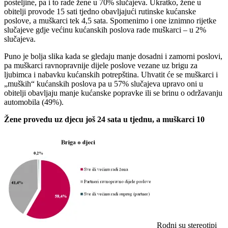
posteljine, pa i to rade žene u 70% slučajeva. Ukratko, žene u
obitelji provode 15 sati tjedno obavljajući rutinske kućanske
poslove, a muškarci tek 4,5 sata. Spomenimo i one iznimno rijetke
slučajeve gdje većinu kućanskih poslova rade muškarci – u 2%
slučajeva.
Puno je bolja slika kada se gledaju manje dosadni i zamorni poslovi,
pa muškarci ravnopravnije dijele poslove vezane uz brigu za
ljubimca i nabavku kućanskih potrepština. Uhvatit će se muškarci i
„muških“ kućanskih poslova pa u 57% slučajeva upravo oni u
obitelji obavljaju manje kućanske popravke ili se brinu o održavanju
automobila (49%).
Žene provedu uz djecu još 24 sata u tjednu, a muškarci 10
Rodni su stereotipi