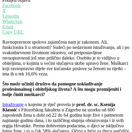
Podijeli objavu
Facebook
X
Linkedin
WhatsApp
Email
Copy URL
Ravnopravnost spolova zajamčena nam je zakonom. Ali,
funkcionira li u stvarnosti? Sudeći po nedavnom istraživanju, ali i po
svakodnevnom životnom iskustvu, od pretpostavljene
ravnopravnosti još smo prilično daleko. Osobito je to vidljivo u
obiteljima, o kojima u većini slučajeva skrbe upravo žene. Muškarci
koji ravnopravno dijele sve kućanske poslove sa ženom su rijetki –
ima ih u tek 16,6% veza.
Što može učiniti društvo da pomogne usklađivanje
profesionalnog i obiteljskog života? A što mogu promijeniti i
bolje činiti muškarci?
Istraživanje
o kojemu je riječ provela je
prof. dr. sc. Ksenija
Klasnić
s Filozofskog fakulteta u Zagrebu na uzorku od 600
zaposlenih žena u dobi od 22 do 64 godina koje žive s partnerom
najmanje godinu dana, i to različitog stupnja obrazovanja i iz svih
regija Hrvatske. Prema dobivenim podacima, o djeci se isključivo
brinu žene, i to u čak 58% slučajeva. Očevi u brizi za djecu najčešće