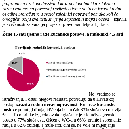
programima i zakonodavstvu. I kroz nacionalnu i kroz lokalnu
razinu radimo na povećanju svijesti o tome da treba izraditi rodno
osjetljivi proračun te u svojoj zajednici napraviti pomake koji će
omogućiti bolju kvalitetu življenja zaposlenih majki i očeva
– izjavila
je svečanosti zatvaranja projekta pravobraniteljica Ljubičić.
Žene 15 sati tjedno rade kućanske poslove, a muškarci 4,5 sati
No, vratimo se
istraživanju. I ostali njegovi rezultati potvrđuju da u Hrvatskoj
postoji
izrazita rodna neravnopravnost
. Rutinske
kućanske
poslove
poput glačanja, čišćenja i sl. u čak 83% slučajeva obavlja
žena. To otprilike izgleda ovako: glačanje je isključivo „ženski“
posao u 77% slučajeva, čišćenje WC-a u 66%, pranje i spremanje
rublja u 62% obitelji, a muškarci, čini se, ne vole ni mijenjanje