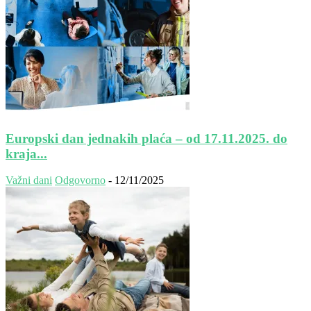
Europski dan jednakih plaća – od 17.11.2025. do
kraja...
Važni dani
Odgovorno
-
12/11/2025