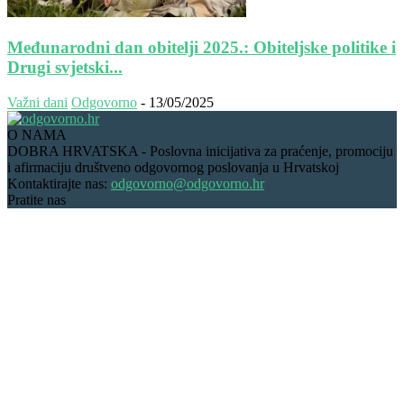
Međunarodni dan obitelji 2025.: Obiteljske politike i
Drugi svjetski...
Važni dani
Odgovorno
-
13/05/2025
O NAMA
DOBRA HRVATSKA - Poslovna inicijativa za praćenje, promociju
i afirmaciju društveno odgovornog poslovanja u Hrvatskoj
Kontaktirajte nas:
odgovorno@odgovorno.hr
Pratite nas