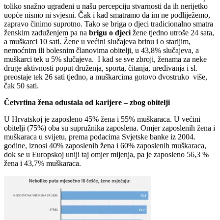
toliko snažno ugrađeni u našu percepciju stvarnosti da ih nerijetko
uopće nismo ni svjesni. Čak i kad smatramo da im ne podliježemo,
zapravo činimo suprotno. Tako se briga o djeci tradicionalno smatra
ženskim zaduženjem pa na
brigu o djeci
žene tjedno utroše 24 sata,
a muškarci 10 sati. Žene u većini slučajeva brinu i o starijim,
nemoćnim ili bolesnim članovima obitelji, u 43,8% slučajeva, a
muškarci tek u 5% slučajeva. I kad se sve zbroji, ženama za neke
druge aktivnosti poput druženja, sporta, čitanja, uređivanja i sl.
preostaje tek 26 sati tjedno, a muškarcima gotovo dvostruko više,
čak 50 sati.
Četvrtina žena odustala od karijere – zbog obitelji
U Hrvatskoj je zaposleno 45% žena i 55% muškaraca. U većini
obitelji (75%) oba su supružnika zaposlena. Omjer zaposlenih žena i
muškaraca u svijetu, prema podacima Svjetske banke iz 2004.
godine, iznosi 40% zaposlenih žena i 60% zaposlenih muškaraca,
dok se u Europskoj uniji taj omjer mijenja, pa je zaposleno 56,3 %
žena i 43,7% muškaraca.