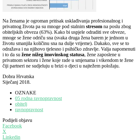
Na ženama je ogroman pritisak usklađivanja profesionalnog i
privatnog života pa su mnoge pod stalnim
stresom
na poslu zbog
obiteljskih obveza (63%). Kako bi uspjele odraditi sve obveze,
mnoge se žene odriču sna (svaka druga žena barem je jednom u
životu smanjila količinu sna na dulje vrijeme). Dakako, sve se to
odražava i na njihovo tjelesno i psihičko zdravlje. Valja napomenuti
i to da su
žene nižeg imovinskog statusa
, žene zaposlene u
privatnom sektoru i žene koje rade u smjenama i vikendom te žene
čiji partneri ne sudjeluju u brizi o djeci u najtežem položaju.
Dobra Hrvatska
Siječanj 2018.
OZNAKE
05 rodna ravnopravnost
obitelj
ravnopravnost
Podijeli objavu
Facebook
X
Linkedin