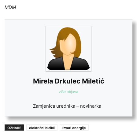
MDM
Mirela Drkulec Miletić
više objava
Zamjenica urednika – novinarka
OZNAKE
električni bicikli
izvori energije