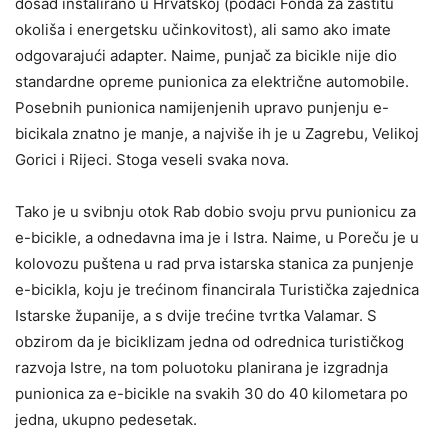
dosad instalirano u Hrvatskoj (podaci Fonda za zaštitu
okoliša i energetsku učinkovitost), ali samo ako imate
odgovarajući adapter. Naime, punjač za bicikle nije dio
standardne opreme punionica za električne automobile.
Posebnih punionica namijenjenih upravo punjenju e-
bicikala znatno je manje, a najviše ih je u Zagrebu, Velikoj
Gorici i Rijeci. Stoga veseli svaka nova.
Tako je u svibnju otok Rab dobio svoju prvu punionicu za
e-bicikle, a odnedavna ima je i Istra. Naime, u Poreču je u
kolovozu puštena u rad prva istarska stanica za punjenje
e-bicikla, koju je trećinom financirala Turistička zajednica
Istarske županije, a s dvije trećine tvrtka Valamar. S
obzirom da je biciklizam jedna od odrednica turističkog
razvoja Istre, na tom poluotoku planirana je izgradnja
punionica za e-bicikle na svakih 30 do 40 kilometara po
jedna, ukupno pedesetak.