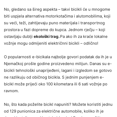
No, gledano sa šireg aspekta – takvi bicikli će u mnogome
biti uspjela alternativa motorkotačima i alutomobilima, koji
su veći, teži, zahtijevaju puno materijala i transportnog
prostora u fazi dopreme do kupca. Jednom rječju – koji
ostavljaju dublji
ekološki trag.
Pa ako ih za kraće lokalne
vožnje mogu odmijeniti električnni bicikli – odlično!
O popularnosti e-bicikala najbolje govori podatak da ih je u
Njemačkoj prošle godine proizvedeno milijun. Danas su e-
bicikli tehnološki unaprijeđeni, lagani i izgledom se gotovo
ne razlikuju od običnog bicikla. S jednim punjenjem e-
bicikl može prijeći oko 100 kilometara ili 6 sati vožnje po
ravnom.
No, što kada poželite bicikl napuniti? Možete koristiti jednu
od 129 punionica za električne automobile, koliko ih je