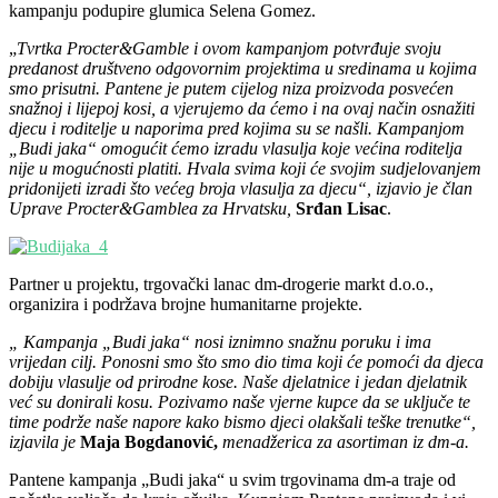
kampanju podupire glumica Selena Gomez.
„
Tvrtka Procter&Gamble i ovom kampanjom potvrđuje svoju
predanost društveno odgovornim projektima u sredinama u kojima
smo prisutni. Pantene je putem cijelog niza proizvoda posvećen
snažnoj i lijepoj kosi, a vjerujemo da ćemo i na ovaj način osnažiti
djecu i roditelje u naporima pred kojima su se našli. Kampanjom
„Budi jaka“ omogućit ćemo izradu vlasulja koje većina roditelja
nije u mogućnosti platiti. Hvala svima koji će svojim sudjelovanjem
pridonijeti izradi što većeg broja vlasulja za djecu“, izjavio je član
Uprave Procter&Gamblea
za Hrvatsku,
Srđan Lisac
.
Partner u projektu, trgovački lanac dm-drogerie markt d.o.o.,
organizira i podržava brojne humanitarne projekte.
„ Kampanja „Budi jaka“ nosi iznimno snažnu poruku i ima
vrijedan cilj. Ponosni smo što smo dio tima koji će pomoći da djeca
dobiju vlasulje od prirodne kose. Naše djelatnice i jedan djelatnik
već su donirali kosu. Pozivamo naše vjerne kupce da se uključe te
time podrže naše napore kako bismo djeci olakšali teške trenutke“,
izjavila je
Maja Bogdanović,
menadžerica za asortiman iz dm-a.
Pantene kampanja „Budi jaka“ u svim trgovinama dm-a traje od