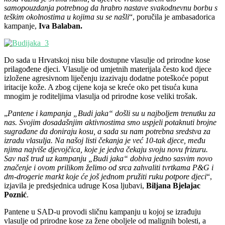
samopouzdanja potrebnog da hrabro nastave svakodnevnu borbu s
teškim okolnostima u kojima su se našli
“, poručila je ambasadorica
kampanje,
Iva Balaban.
Do sada u Hrvatskoj nisu bile dostupne vlasulje od prirodne kose
prilagođene djeci. Vlasulje od umjetnih materijala često kod djece
izložene agresivnom liječenju izazivaju dodatne poteškoće poput
iritacije kože. A zbog cijene koja se kreće oko pet tisuća kuna
mnogim je roditeljima vlasulja od prirodne kose veliki trošak.
„
Pantene i kampanja „Budi jaka“ došli su u najboljem trenutku za
nas. Svojim dosadašnjim aktivnostima smo uspjeli potaknuti brojne
sugrađane da doniraju kosu, a sada su nam potrebna sredstva za
izradu vlasulja. Na našoj listi čekanja je već 10-tak djece, među
njima najviše djevojčica, koje je jedva čekaju svoju novu frizuru.
Sav naš trud uz kampanju „Budi jaka“ dobiva jedno sasvim novo
značenje i ovom prilikom želimo od srca zahvaliti tvrtkama P&G i
dm-drogerie markt koje će još jednom pružiti ruku potpore djeci
“,
izjavila je predsjednica udruge Kosa ljubavi,
Biljana Bjelajac
Poznić
.
Pantene u SAD-u provodi sličnu kampanju u kojoj se izrađuju
vlasulje od prirodne kose za žene oboljele od malignih bolesti, a