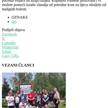
početka veljače do kraja ožujka. Kupnjom Pantene proizvoda i vi
možete pomoći izradu vlasulja od prirodne kose za djecu oboljelu od
malignih bolesti.
OZNAKE
dm
Podijeli objavu
Facebook
X
Linkedin
WhatsApp
Email
Copy URL
VEZANI ČLANCI