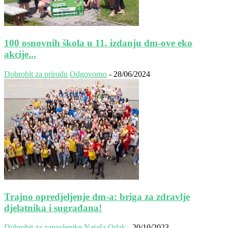
100 osnovnih škola u 11. izdanju dm-ove eko
akcije...
Dobrobit za prirodu
Odgovorno
-
28/06/2024
Trajno opredjeljenje dm-a: briga za zdravlje
djelatnika i sugrađana!
Dobrobit za zaposlenike
Nataša Odak
-
20/10/2023