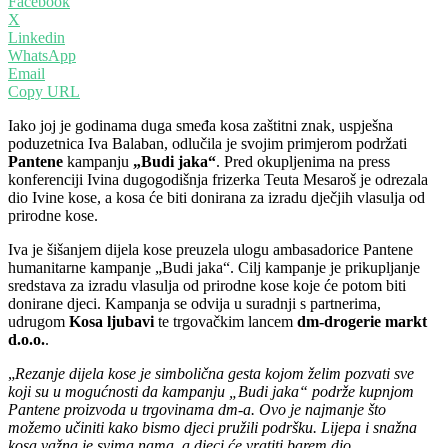
Facebook
X
Linkedin
WhatsApp
Email
Copy URL
Iako joj je godinama duga smeđa kosa zaštitni znak, uspješna
poduzetnica Iva Balaban, odlučila je svojim primjerom podržati
Pantene
kampanju
„Budi jaka“
. Pred okupljenima na press
konferenciji Ivina dugogodišnja frizerka Teuta Mesaroš je odrezala
dio Ivine kose, a kosa će biti donirana za izradu dječjih vlasulja od
prirodne kose.
Iva je šišanjem dijela kose preuzela ulogu ambasadorice Pantene
humanitarne kampanje „Budi jaka“. Cilj kampanje je prikupljanje
sredstava za izradu vlasulja od prirodne kose koje će potom biti
donirane djeci. Kampanja se odvija u suradnji s partnerima,
udrugom
Kosa ljubavi
te trgovačkim lancem
dm-drogerie markt
d.o.o.
.
„
Rezanje dijela kose je simbolična gesta kojom želim pozvati sve
koji su u mogućnosti da kampanju „Budi jaka“ podrže kupnjom
Pantene proizvoda u trgovinama dm-a. Ovo je najmanje što
možemo učiniti kako bismo djeci pružili podršku. Lijepa i snažna
kosa važna je svima nama, a djeci će vratiti barem dio