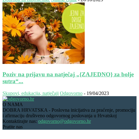
Poziv na prijavu na natječaj „{ZAJEDNO} za bolje
sutra“...
Skupovi, edukacija, natječaji
Odgovorno
-
19/04/2023
O NAMA
DOBRA HRVATSKA - Poslovna inicijativa za praćenje, promociju
i afirmaciju društveno odgovornog poslovanja u Hrvatskoj
Kontaktirajte nas:
odgovorno@odgovorno.hr
Pratite nas