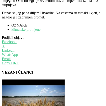
snijega u Oslu dosegla je 43 centimetra, a temperatura iznosi -10
stupnjeva.
Danas snijeg pada diljem Hrvatske. Na cestama su zimski uvjeti, a
negdje je i zabranjen promet.
OZNAKE
klimatske promjene
Podijeli objavu
Facebook
X
Linkedin
WhatsApp
Email
Copy URL
VEZANI ČLANCI