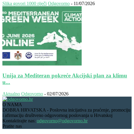
Slika govori 1000 riječi
Odgovorno
-
11/07/2026
Unija za Mediteran pokreće Akcijski plan za klimu
u...
Aktualno
Odgovorno
-
02/07/2026
O NAMA
DOBRA HRVATSKA - Poslovna inicijativa za praćenje, promociju
i afirmaciju društveno odgovornog poslovanja u Hrvatskoj
Kontaktirajte nas:
odgovorno@odgovorno.hr
Pratite nas