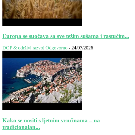
Europa se suočava sa sve težim sušama i rastućim...
DOP & održivi razvoj
Odgovorno
-
24/07/2026
Kako se nositi s ljetnim vrućinama – na
tradicionalan...