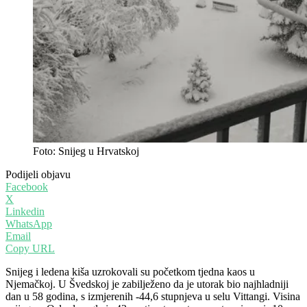
Foto: Snijeg u Hrvatskoj
Podijeli objavu
Facebook
X
Linkedin
WhatsApp
Email
Copy URL
Snijeg i ledena kiša uzrokovali su početkom tjedna kaos u
Njemačkoj. U Švedskoj je zabilježeno da je utorak bio najhladniji
dan u 58 godina, s izmjerenih -44,6 stupnjeva u selu Vittangi. Visina