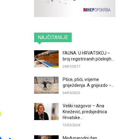
NAJČITANIJE
FAUNA: U HRVATSKOJ –
broj registriranih pčelinjih...
24/07/2017
Ptice, ptići, vrijeme
gniježdenja. A gnijezdo –...
04/05/2023
Veliki razgovor – Ana
Knežević, predsjednica
Hrvatske...
13/03/2024
Međunarodni dan