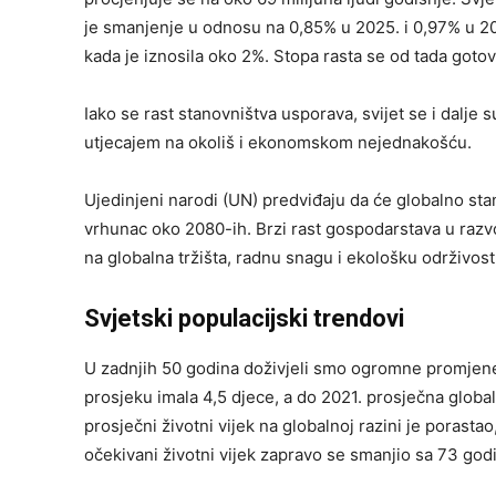
je smanjenje u odnosu na 0,85% u 2025. i 0,97% u 20
kada je iznosila oko 2%. Stopa rasta se od tada goto
Iako se rast stanovništva usporava, svijet se i dalj
utjecajem na okoliš i ekonomskom nejednakošću.
Ujedinjeni narodi (UN) predviđaju da će globalno sta
vrhunac oko 2080-ih. Brzi rast gospodarstava u razvoju
na globalna tržišta, radnu snagu i ekološku održivost
Svjetski populacijski trendovi
U zadnjih 50 godina doživjeli smo ogromne promjene
prosjeku imala 4,5 djece, a do 2021. prosječna globa
prosječni životni vijek na globalnoj razini je porast
očekivani životni vijek zapravo se smanjio sa 73 go