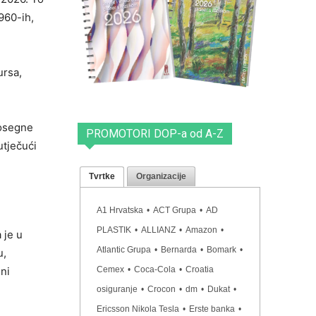
960-ih,
ursa,
dosegne
PROMOTORI DOP-a od A-Z
utječući
Tvrtke
Organizacije
A1 Hrvatska
•
ACT Grupa
•
AD
PLASTIK
•
ALLIANZ
•
Amazon
•
 je u
Atlantic Grupa
•
Bernarda
•
Bomark
•
u,
lni
Cemex
•
Coca-Cola
•
Croatia
osiguranje
•
Crocon
•
dm
•
Dukat
•
Ericsson Nikola Tesla
•
Erste banka
•