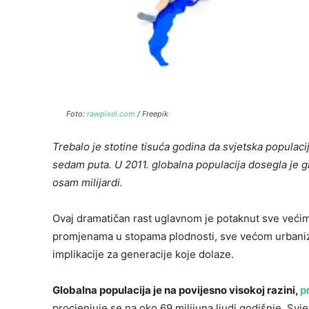
Foto:
rawpixel.com
/ Freepik
Trebalo je stotine tisuća godina da svjetska populaci
sedam puta. U 2011. globalna populacija dosegla je g
osam milijardi.
Ovaj dramatičan rast uglavnom je potaknut sve većim 
promjenama u stopama plodnosti, sve većom urbaniza
implikacije za generacije koje dolaze.
Globalna populacija je na povijesno visokoj razini,
p
procjenjuje se na oko 69 milijuna ljudi godišnje. Sv