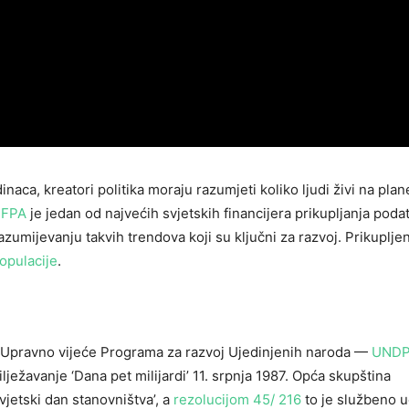
naca, kreatori politika moraju razumjeti koliko ljudi živi na plan
FPA
je jedan od najvećih svjetskih financijera prikupljanja poda
umijevanju takvih trendova koji su ključni za razvoj. Prikuplje
opulacije
.
e Upravno vijeće Programa za razvoj Ujedinjenih naroda —
UND
lježavanje ‘Dana pet milijardi’ 11. srpnja 1987. Opća skupština
vjetski dan stanovništva’, a
rezolucijom 45/ 216
to je službeno u