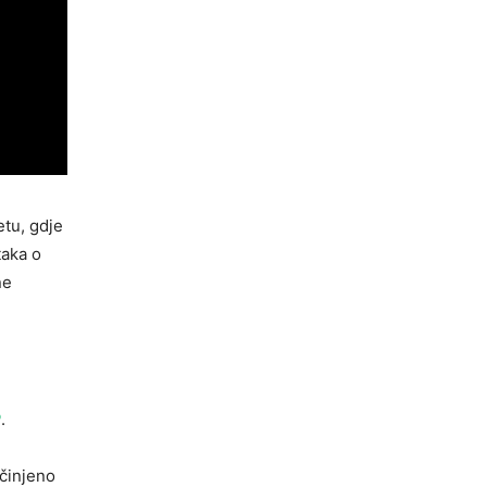
etu, gdje
taka o
ne
P
.
činjeno