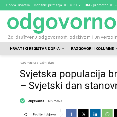
Dobra Hrvatska
Dobitnici priznanja DOP u RH
UM
– promotor DOP-
HRVATSKI REGISTAR DOP-A
RAZGOVORI I KOLUMNE
Naslovnica
Važni dani
Svjetska populacija br
– Svjetski dan stanov
Odgovorno
10/07/2023
Podijeli objavu