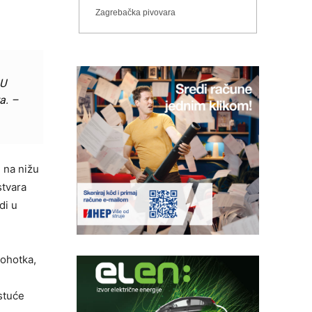
Zagrebačka pivovara
 U
ta. –
e na nižu
stvara
di u
dohotka,
astuće