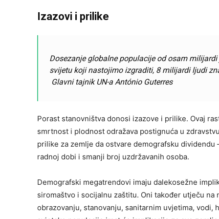
Izazovi i prilike
Dosezanje globalne populacije od osam milijardi je
svijetu koji nastojimo izgraditi, 8 milijardi ljudi 
Glavni tajnik UN-a António Guterres
Porast stanovništva donosi izazove i prilike. Ovaj ra
smrtnost i plodnost odražava postignuća u zdravstvu,
prilike za zemlje da ostvare demografsku dividendu –
radnoj dobi i smanji broj uzdržavanih osoba.
Demografski megatrendovi imaju dalekosežne implikac
siromaštvo i socijalnu zaštitu. Oni također utječu na
obrazovanju, stanovanju, sanitarnim uvjetima, vodi, h