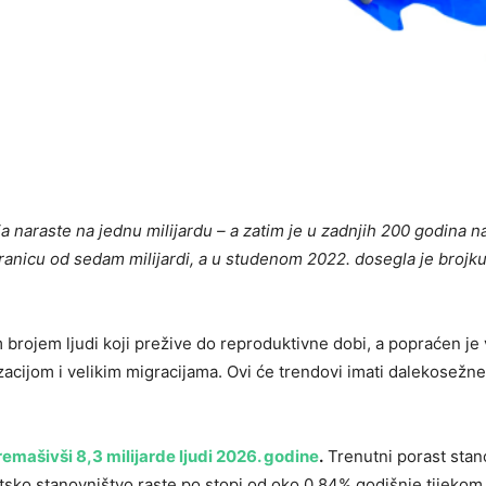
ja naraste na jednu milijardu – a zatim je u zadnjih 200 godina n
ranicu od sedam milijardi, a u studenom 2022. dosegla je brojk
brojem ljudi koji prežive do reproduktivne dobi, a popraćen je 
cijom i velikim migracijama. Ovi će trendovi imati dalekosežne
remašivši 8,3 milijarde ljudi 2026. godine
.
Trenutni porast stan
jetsko stanovništvo raste po stopi od oko 0,84% godišnje tijekom