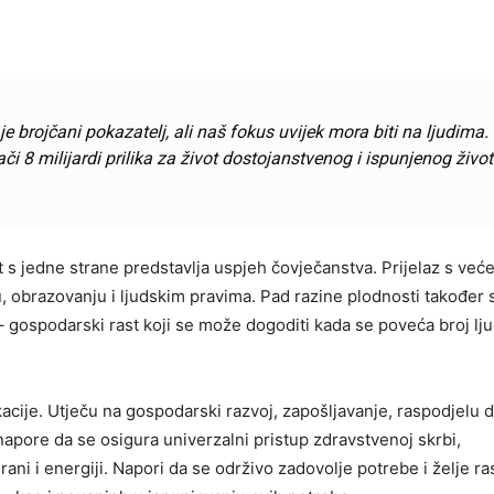
 brojčani pokazatelj, ali naš fokus uvijek mora biti na ljudima.
znači 8 milijardi prilika za život dostojanstvenog i ispunjenog živo
st s jedne strane predstavlja uspjeh čovječanstva. Prijelaz s već
 obrazovanju i ljudskim pravima. Pad razine plodnosti također 
 gospodarski rast koji se može dogoditi kada se poveća broj lju
ije. Utječu na gospodarski razvoj, zapošljavanje, raspodjelu 
 napore da se osigura univerzalni pristup zdravstvenoj skrbi,
rani i energiji. Napori da se održivo zadovolje potrebe i želje r