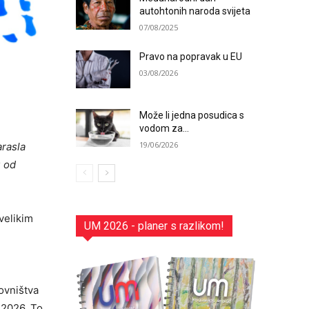
autohtonih naroda svijeta
07/08/2025
Pravo na popravak u EU
03/08/2026
Može li jedna posudica s
vodom za...
19/06/2026
arasla
u od
velikim
UM 2026 - planer s razlikom!
ovništva
 2026. To