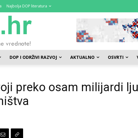
a
Najbolja DOP literatura
DOP I ODRŽIVI RAZVOJ
AKTUALNO
OSVRTI
oji preko osam milijardi lj
ništva