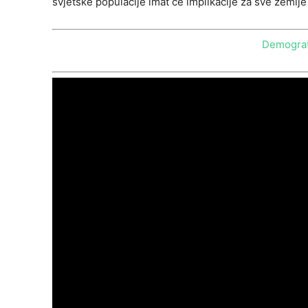
svjetske populacije imat će implikacije za sve zemlje
Demografs