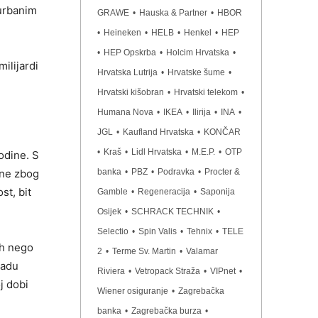
 urbanim
GRAWE
•
Hauska & Partner
•
HBOR
•
Heineken
•
HELB
•
Henkel
•
HEP
•
HEP Opskrba
•
Holcim Hrvatska
•
ilijardi
Hrvatska Lutrija
•
Hrvatske šume
•
Hrvatski kišobran
•
Hrvatski telekom
•
Humana Nova
•
IKEA
•
Ilirija
•
INA
•
JGL
•
Kaufland Hrvatska
•
KONČAR
•
Kraš
•
Lidl Hrvatska
•
M.E.P.
•
OTP
odine. S
ine zbog
banka
•
PBZ
•
Podravka
•
Procter &
st, bit
Gamble
•
Regeneracija
•
Saponija
Osijek
•
SCHRACK TECHNIK
•
Selectio
•
Spin Valis
•
Tehnix
•
TELE
ih nego
2
•
Terme Sv. Martin
•
Valamar
padu
Riviera
•
Vetropack Straža
•
VIPnet
•
j dobi
Wiener osiguranje
•
Zagrebačka
banka
•
Zagrebačka burza
•