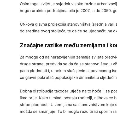
Osim toga, svijet je svjedok visoke razine urbanizacij
nego ruralnim područjima bila je 2007., a do 2050. g
UN-ova glavna projekcija stanovništva (srednja varija
do sredine ovog stoljeća, te da će se ujednačiti na o
Značajne razlike među zemljama i ko
Za mnoge od najnerazvijenijih zemalja svijeta predvi
druge strane, predviđa se da će se stanovništvo u vi
pada plodnosti i, u nekim slučajevima, povećanog ise
će glavni pokretač populacijske dinamike u sljedećih
Dobna distribucija također utječe na to hoće li se pop
ikad prije. Kako ti mladi postaju roditelji, njihova ć
stope plodnosti. U zemljama sa stanovništvom koje s
možda se smanjuje. To bi moglo rezultirati sporim ra