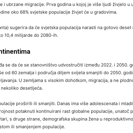
e i ubrzane migracije. Prva godina u kojoj je više ljudi živjelo u
odine oko 68% svjetske populacije živjet će u gradovima.
nta) sugerira da će svjetska populacija narasti na gotovo deset m
ko 10,4 milijarde do 2080-ih.
ntinentima
đa se da će se stanovništvo udvostručiti između 2022. i 2050. g
še od 60 zemalja i područja diljem svijeta smanjiti do 2050. god
ljavanja. U zemljama s visokim dohotkom, migracija, a ne plodno
 nekoliko desetljeća.
ulacije proširiti ili smanjiti. Danas ima više adolescenata i mlad
e brojnost potaknuti kontinuirani rast globalne populacije, unatoč 
tari, s druge strane, demografska skupina žena u reproduktivno
stom ili smanjenjem populacije.