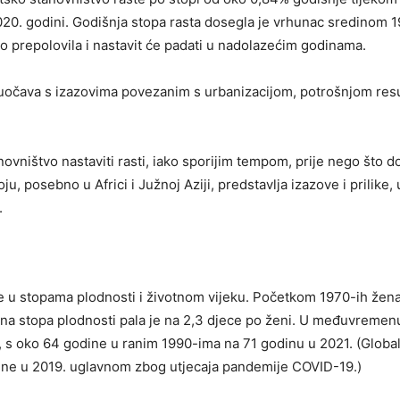
20. godini. Godišnja stopa rasta dosegla je vrhunac sredinom 1
vo prepolovila i nastavit će padati u nadolazećim godinama.
e suočava s izazovima povezanim s urbanizacijom, potrošnjom res
novništvo nastaviti rasti, iako sporijim tempom, prije nego što 
, posebno u Africi i Južnoj Aziji, predstavlja izazove i prilike, 
.
 u stopama plodnosti i životnom vijeku. Početkom 1970-ih žena
lna stopa plodnosti pala je na 2,3 djece po ženi. U međuvremen
ao, s oko 64 godine u ranim 1990-ima na 71 godinu u 2021. (Globa
dine u 2019. uglavnom zbog utjecaja pandemije COVID-19.)