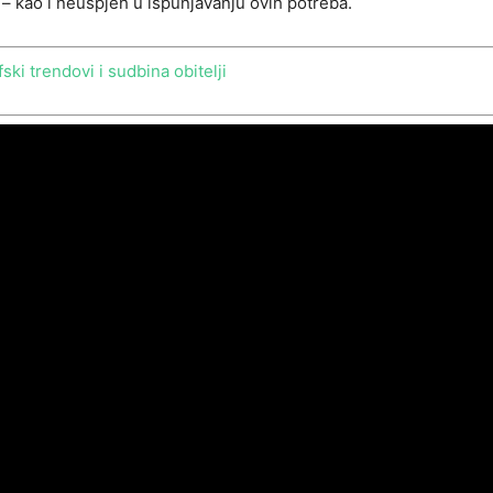
 – kao i neuspjeh u ispunjavanju ovih potreba.
ki trendovi i sudbina obitelji