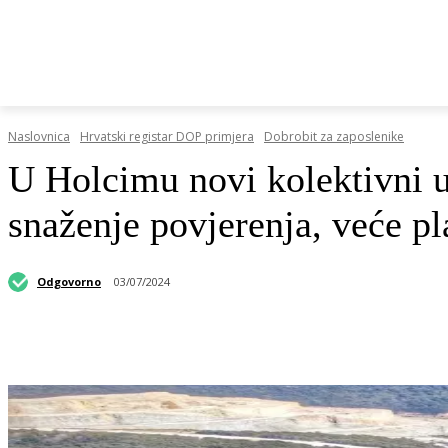
HRVATSKI REGISTAR DOP-A
RAZGOVORI I KOLUMN
Naslovnica
Hrvatski registar DOP primjera
Dobrobit za zaposlenike
U Holcimu novi kolektivni u
snaženje povjerenja, veće pla
Odgovorno
03/07/2024
Podijeli objavu