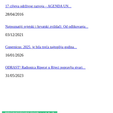
17 ciljeva održivog razvoja – AGENDA UN...
28/04/2016
Najpoznatiji svjetski i hrvatski zviždači: Od odlikovanja...
03/12/2021
Copernicus: 2025. je bila treća najtoplija godina...
16/01/2026
ODRAST! Radionica Riperaj u Rijeci popravlja stvari...
31/05/2023