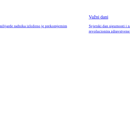
Važni dani
milijarde radnika izloženo je prekomjernim
Svjetski dan sigurnosti i z
revolucionira zdravstvene