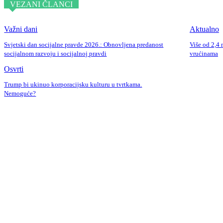
VEZANI ČLANCI
Važni dani
Aktualno
Svjetski dan socijalne pravde 2026.: Obnovljena predanost
Više od 2,4 
socijalnom razvoju i socijalnoj pravdi
vrućinama
Osvrti
Trump bi ukinuo korporacijsku kulturu u tvrtkama.
Nemoguće?