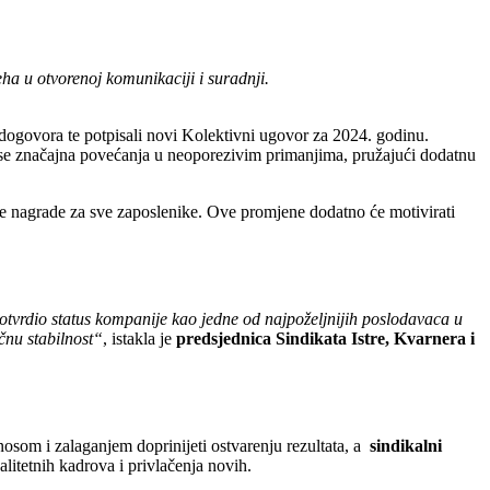
eha u otvorenoj komunikaciji i suradnji.
 dogovora te potpisali novi Kolektivni ugovor za 2024. godinu.
de se značajna povećanja u neoporezivim primanjima, pružajući dodatnu
e nagrade za sve zaposlenike. Ove promjene dodatno će motivirati
otvrdio status kompanije kao jedne od najpoželjnijih poslodavaca u
čnu stabilnost“
, istakla je
predsjednica Sindikata Istre, Kvarnera i
osom i zalaganjem doprinijeti ostvarenju rezultata, a
sindikalni
alitetnih kadrova i privlačenja novih.