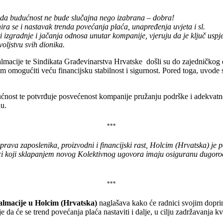
da budućnost ne bude slučajna nego izabrana – dobra!
ira se i nastavak trenda povećanja plaća, unapređenja uvjeta i sl.
ti izgradnje i jačanja odnosa unutar kompanije, vjeruju da je ključ uspj
ljstvu svih dionika.
Dalmacije te Sindikata Građevinarstva Hrvatske
došli su do zajedničkog
e im omogućiti veću financijsku stabilnost i sigurnost. Pored toga, uvo
ćnost te potvrđuje posvećenost kompanije pružanju podrške i adekvatn
du.
***
ava zaposlenika, proizvodni i financijski rast, Holcim (Hrvatska) je p
ici koji sklapanjem novog Kolektivnog ugovora imaju osiguranu dugoro
***
Dalmacije u Holcim (Hrvatska)
naglašava kako će radnici svojim doprin
e da će se trend povećanja plaća nastaviti i dalje, u cilju zadržavanja kv