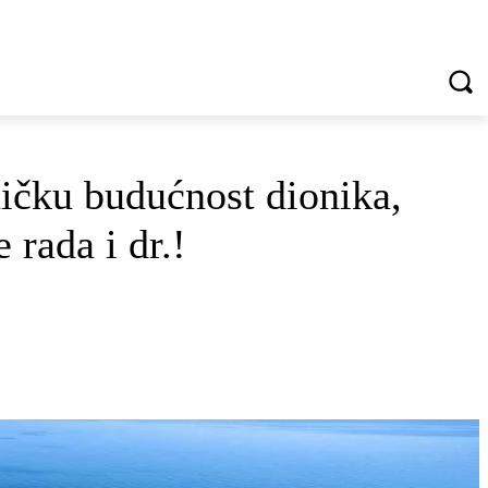
VREDNOTE I VRLINE
VIŠE...
ičku budućnost dionika,
 rada i dr.!