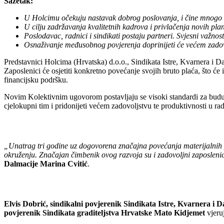
Sažetak:
U Holcimu očekuju nastavak dobrog poslovanja, i čine mnogo 
U cilju zadržavanja kvalitetnih kadrova i privlačenja novih plan
Poslodavac, radnici i sindikati postaju partneri. Svjesni važnos
Osnaživanje međusobnog povjerenja doprinijeti će većem zadovo
Predstavnici Holcima (Hrvatska) d.o.o., Sindikata Istre, Kvarnera i 
Zaposlenici će osjetiti konkretno povećanje svojih bruto plaća, što ć
financijsku podršku.
Novim Kolektivnim ugovorom postavljaju se visoki standardi za budu
cjelokupni tim i pridonijeti većem zadovoljstvu te produktivnosti u ra
„Unatrag tri godine uz dogovorena značajna povećanja materijalnih pr
okruženju. Značajan čimbenik ovog razvoja su i zadovoljni zaposlen
Dalmacije Marina Cvitić
.
Elvis Dobrić, sindikalni povjerenik Sindikata Istre, Kvarnera i 
povjerenik Sindikata graditeljstva Hrvatske Mato Kidjemet
vjeruj