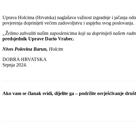
Uprava Holcima (Hrvatska) naglašava važnost izgradnje i jačanja odno
povjerenja doprinijeti većem zadovoljstvu i uspjehu svog poslovanja.
„Želimo zahvaliti našim zaposlenicima koji su doprinijeli našem radn
predsjednik
Uprave Dario Vrabec.
Nives Polovina Barun,
Holcim
DOBRA HRVATSKA
Srpnja 2024.
Ako vam se članak svidi, dijelite ga – podržite osvješćivanje društv
Podijeli objavu