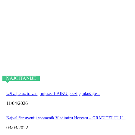
NAJČITANIJE
Uživajte uz travanj, mjesec HAIKU poezije, okušajte...
11/04/2026
Najveličanstveniji spomenik Vladimiru Horvatu – GRADITELJU U...
03/03/2022