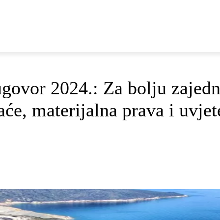
E
DOP I ODRŽIVI RAZVOJ
AKTUALNO
OSVRTI
govor 2024.: Za bolju zajedn
će, materijalna prava i uvjete