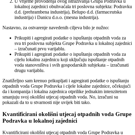
U vrijeme provođenja ovog istraživanja Grupa Podravka u
lokalnoj zajednici obuhvaćala tri poslovna subjekta: Podravku
d.d. (prehrambena industrija), Belupo d.d. (farmaceutska
industrija) i Danicu d.o.o. (mesna industrija).
Nastavno, za ostvarenje navedenih ciljeva bilo je nužno:
Prikupiti i agregirati podatke o ispuštanju otpadnih voda za
sva tri poslovna subjekta Grupe Podravka u lokalnoj zajednici
– izračunati prvu varijablu.
Prikupiti i agregirati podatke o ispuštanju otpadnih voda za
cijelu lokalnu zajednicu koji uključuju ispuštanje otpadnih
voda stanovništva i svih gospodarskih subjekata – izračunati
drugu varijablu.
Znatiželjno sam krenuo prikupljati i agregirati podatke o ispuštanju
otpadnih voda Grupe Podravka i cijele lokalne zajednice, očekujući
da i kompanija i lokalna zajednica otprilike jednakim intenzitetom
smanjuju svoj okolišni utjecaj otpadnih voda. No, izračuni su
pokazali da to u stvarnosti nije uvijek biti tako.
Kvantificirani okolišni utjecaj otpadnih voda Grupe
Podravka u lokalnoj zajednici
Kvantificirani okolišni utjecaj otpadnih voda Grupe Podravka u