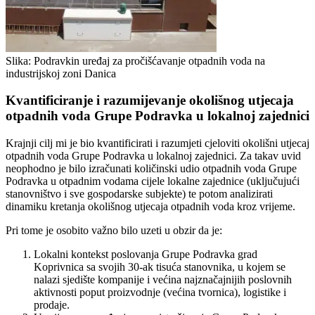
Slika: Podravkin uređaj za pročišćavanje otpadnih voda na
industrijskoj zoni Danica
Kvantificiranje i razumijevanje okolišnog utjecaja
otpadnih voda Grupe Podravka u lokalnoj zajednici
Krajnji cilj mi je bio kvantificirati i razumjeti cjeloviti okolišni utjecaj
otpadnih voda Grupe Podravka u lokalnoj zajednici. Za takav uvid
neophodno je bilo izračunati količinski udio otpadnih voda Grupe
Podravka u otpadnim vodama cijele lokalne zajednice (uključujući
stanovništvo i sve gospodarske subjekte) te potom analizirati
dinamiku kretanja okolišnog utjecaja otpadnih voda kroz vrijeme.
Pri tome je osobito važno bilo uzeti u obzir da je:
Lokalni kontekst poslovanja Grupe Podravka grad
Koprivnica sa svojih 30-ak tisuća stanovnika, u kojem se
nalazi sjedište kompanije i većina najznačajnijih poslovnih
aktivnosti poput proizvodnje (većina tvornica), logistike i
prodaje.