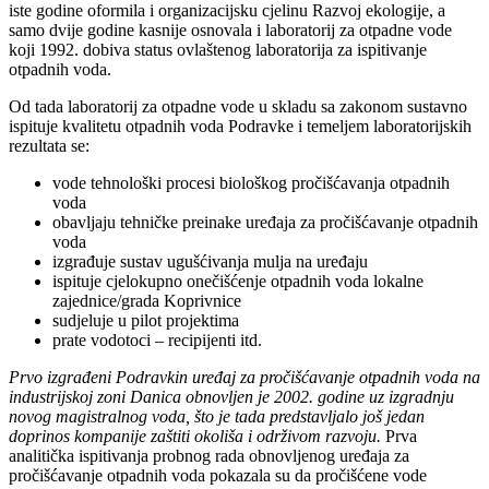
iste godine oformila i organizacijsku cjelinu Razvoj ekologije, a
samo dvije godine kasnije osnovala i laboratorij za otpadne vode
koji 1992. dobiva status ovlaštenog laboratorija za ispitivanje
otpadnih voda.
Od tada laboratorij za otpadne vode u skladu sa zakonom sustavno
ispituje kvalitetu otpadnih voda Podravke i temeljem laboratorijskih
rezultata se:
vode tehnološki procesi biološkog pročišćavanja otpadnih
voda
obavljaju tehničke preinake uređaja za pročišćavanje otpadnih
voda
izgrađuje sustav ugušćivanja mulja na uređaju
ispituje cjelokupno onečišćenje otpadnih voda lokalne
zajednice/grada Koprivnice
sudjeluje u pilot projektima
prate vodotoci – recipijenti itd.
Prvo izgrađeni Podravkin uređaj za pročišćavanje otpadnih voda na
industrijskoj zoni Danica obnovljen je 2002. godine uz izgradnju
novog magistralnog voda, što je tada predstavljalo još jedan
doprinos kompanije zaštiti okoliša i održivom razvoju.
Prva
analitička ispitivanja probnog rada obnovljenog uređaja za
pročišćavanje otpadnih voda pokazala su da pročišćene vode