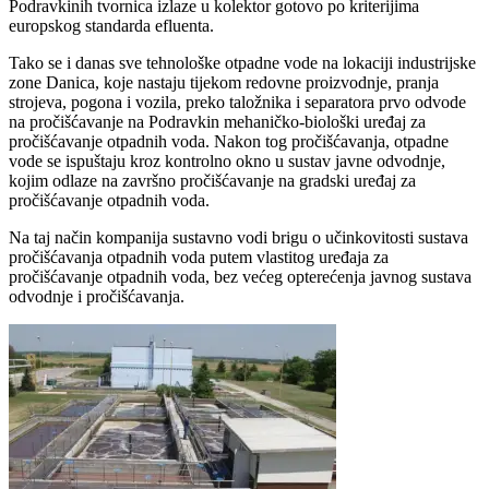
Podravkinih tvornica izlaze u kolektor gotovo po kriterijima
europskog standarda efluenta.
Tako se i danas sve tehnološke otpadne vode na lokaciji industrijske
zone Danica, koje nastaju tijekom redovne proizvodnje, pranja
strojeva, pogona i vozila, preko taložnika i separatora prvo odvode
na pročišćavanje na Podravkin mehaničko-biološki uređaj za
pročišćavanje otpadnih voda. Nakon tog pročišćavanja, otpadne
vode se ispuštaju kroz kontrolno okno u sustav javne odvodnje,
kojim odlaze na završno pročišćavanje na gradski uređaj za
pročišćavanje otpadnih voda.
Na taj način kompanija sustavno vodi brigu o učinkovitosti sustava
pročišćavanja otpadnih voda putem vlastitog uređaja za
pročišćavanje otpadnih voda, bez većeg opterećenja javnog sustava
odvodnje i pročišćavanja.