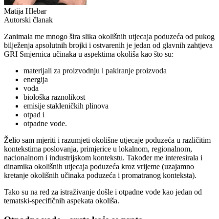
Matija Hlebar
Autorski članak
Zanimala me mnogo šira slika okolišnih utjecaja poduzeća od pukog
bilježenja apsolutnih brojki i ostvarenih je jedan od glavnih zahtjeva
GRI Smjernica učinaka u aspektima okoliša kao što su:
materijali za proizvodnju i pakiranje proizvoda
energija
voda
biološka raznolikost
emisije stakleničkih plinova
otpad i
otpadne vode.
Želio sam mjeriti i razumjeti okolišne utjecaje poduzeća u različitim
kontekstima poslovanja, primjerice u lokalnom, regionalnom,
nacionalnom i industrijskom kontekstu. Također me interesirala i
dinamika okolišnih utjecaja poduzeća kroz vrijeme (uzajamno
kretanje okolišnih učinaka poduzeća i promatranog konteksta).
Tako su na red za istraživanje došle i otpadne vode kao jedan od
tematski-specifičnih aspekata okoliša.