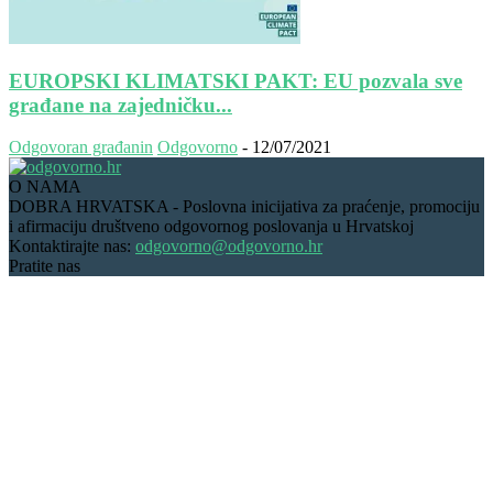
EUROPSKI KLIMATSKI PAKT: EU pozvala sve
građane na zajedničku...
Odgovoran građanin
Odgovorno
-
12/07/2021
O NAMA
DOBRA HRVATSKA - Poslovna inicijativa za praćenje, promociju
i afirmaciju društveno odgovornog poslovanja u Hrvatskoj
Kontaktirajte nas:
odgovorno@odgovorno.hr
Pratite nas