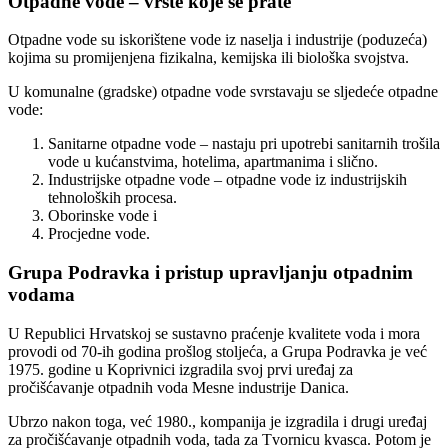
Otpadne vode – vrste koje se prate
Otpadne vode su iskorištene vode iz naselja i industrije (poduzeća)
kojima su promijenjena fizikalna, kemijska ili biološka svojstva.
U komunalne (gradske) otpadne vode svrstavaju se sljedeće otpadne
vode:
Sanitarne otpadne vode – nastaju pri upotrebi sanitarnih trošila
vode u kućanstvima, hotelima, apartmanima i slično.
Industrijske otpadne vode – otpadne vode iz industrijskih
tehnoloških procesa.
Oborinske vode i
Procjedne vode.
Grupa Podravka i pristup upravljanju otpadnim
vodama
U Republici Hrvatskoj se sustavno praćenje kvalitete voda i mora
provodi od 70-ih godina prošlog stoljeća, a Grupa Podravka je već
1975. godine u Koprivnici izgradila svoj prvi uređaj za
pročišćavanje otpadnih voda Mesne industrije Danica.
Ubrzo nakon toga, već 1980., kompanija je izgradila i drugi uređaj
za pročišćavanje otpadnih voda, tada za Tvornicu kvasca. Potom je