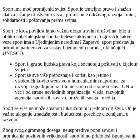
Sport ima moć promijeniti svijet. Sport je temeljno pravo i snažan
alat za jačanje društvenih veza i promicanje održivog razvoja i mira,
solidarnosti i poštovanja prema svima.
Sport je kroz povijest igrao važnu ulogu u svim društvima, bilo u
obliku natjecateljskog sporta, tjelesne aktivnosti ili igre. Ali kakve
veze sport ima s Ujedinjenim narodima? Zapravo, sport predstavlja
prirodno partnerstvo za sustav Ujedinjenih naroda, uključujući
UNESCO.
Sport i igra su ljudska prava koja se moraju poštivati u cijelom
svijetu.
Sport se sve više prepoznaje i koristi kao jeftino i
visokoučinkovito sredstvo u humanitarnim naporima, za
razvoj i izgradnju mira. I to ne samo od strane sustava UN-a
već i od strane nevladinih organizacija, vlada, razvojnih
agencija, sportskih saveza, oružanih snaga i medija.
Sport se više ne može smatrati luksuzom ni u jednom društvu. On je
važno ulaganje u sadašnjost i budućnost, posebice u zemljama u
razvoju.
Zbog svog ogromnog dosega, neusporedive popularnosti i
promicanja pozitivnih vrijednosti, sport bitno pridonosi ispunjavanju