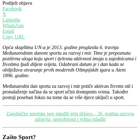
Podijeli objavu
Facebook
X
Linkedin
WhatsApp
Email
Copy URL
Opća skupština UN-a je 2013. godine proglasila 6. travnja
Međunarodnim danom sporta za razvoj i mir. Time je prepoznata
pozitivna uloga koju sport i tjelesna aktivnost imaju u zajednicama i
životima ljudi diljem svijeta. Odabrani datum je i dan kada se
obilježava otvaranje prvih modernih Olimpijskih igara u Ateni
1896. godine.
Međunarodni dan sporta za razvoj i mir potiče aktivan životni stil i
pronalaženje načina da se sport učini dostupnim svima. Također
postoji poseban fokus na tome da se više djece uključi u sport.
Zajedničke sportske igre mladih triju država – 26. godina razvoja
zdravlja, sposobnosti i vrlina mladih
Zašto Sport?