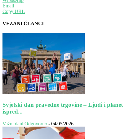
WhatsApp
Email
Copy URL
VEZANI ČLANCI
Svjetski dan pravedne trgovine – Ljudi i planet
ispred...
Važni dani
Odgovorno
-
04/05/2026