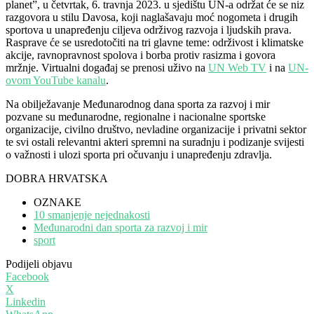
planet”, u četvrtak, 6. travnja 2023. u sjedištu UN-a održat će se niz
razgovora u stilu Davosa, koji naglašavaju moć nogometa i drugih
sportova u unapređenju ciljeva održivog razvoja i ljudskih prava.
Rasprave će se usredotočiti na tri glavne teme: održivost i klimatske
akcije, ravnopravnost spolova i borba protiv rasizma i govora
mržnje. Virtualni događaj se prenosi uživo na
UN Web TV
i na
UN-
ovom YouTube kanalu
.
Na obilježavanje Međunarodnog dana sporta za razvoj i mir
pozvane su međunarodne, regionalne i nacionalne sportske
organizacije, civilno društvo, nevladine organizacije i privatni sektor
te svi ostali relevantni akteri spremni na suradnju i podizanje svijesti
o važnosti i ulozi sporta pri očuvanju i unapređenju zdravlja.
DOBRA HRVATSKA
OZNAKE
10 smanjenje nejednakosti
Međunarodni dan sporta za razvoj i mir
sport
Podijeli objavu
Facebook
X
Linkedin