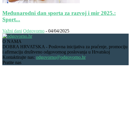
Međunarodni dan sporta za razvoj i mir 2025.:
Sport...
Važni dani
Odgovorno
-
04/04/2025
O NAMA
DOBRA HRVATSKA - Poslovna inicijativa za praćenje, promociju
i afirmaciju društveno odgovornog poslovanja u Hrvatskoj
Kontaktirajte nas:
odgovorno@odgovorno.hr
Pratite nas