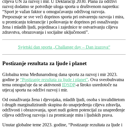
ciljeva UN za razvoj i mir. U Deklaraciji 2030. Plana za održivi
razvoj dodatno se potvrđuje uloga sporta u društvenom napretku:
“Sport je važan faktor u omogućavanju održivog razvoja.
Prepoznaje se sve veći doprinos sporta pri ostvarenju razvoja i mira,
u promicanju tolerancije i poštovanja te doprinos pri osnaživanju
žena i mladih ljudi, pojedinaca i zajednice te ostvarivanju ciljeva
zdravstva, obrazovanja i socijalne uključenosti”.
Svjetski dan sporta „Challange day – Dan izazova“
Postizanje rezultata za ljude i planet
Globalna tema Međunarodnog dana sporta za razvoj i mir 2023.
godine je
“Postizanje rezultata za ljude i planet”
. Ova sveobuhvatna
tema omogućuje da se aktivnosti
IDSDP
-a široko usredotoče na
utjecaj sporta na održivi razvoj i mir.
Od osnaživanja žena i djevojaka, mladih ljudi, osoba s invaliditetom
i drugih marginaliziranih skupina do unaprjeđenja ciljeva zdravlja,
održivosti i obrazovanja, sport nudi golem potencijal za unapređenje
ciljeva održivog razvoja i za promicanje mira i ljudskih prava.
Unutar globalne teme 2023. godine, “Postizanje rezultata za ljude i