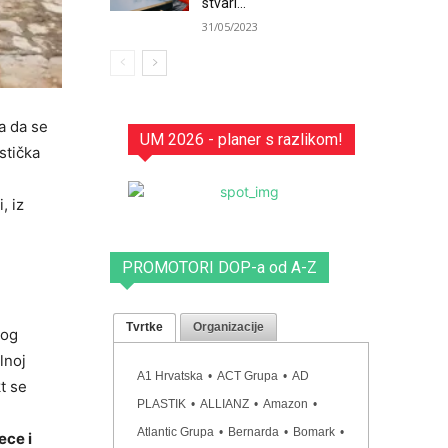
stvari...
31/05/2023
a da se
UM 2026 - planer s razlikom!
stička
, iz
PROMOTORI DOP-a od A-Z
Tvrtke
Organizacije
nog
lnoj
A1 Hrvatska
•
ACT Grupa
•
AD
kt se
PLASTIK
•
ALLIANZ
•
Amazon
•
Atlantic Grupa
•
Bernarda
•
Bomark
•
ece i