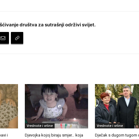
šćivanje društva za sutrašnji održivi svijet.
Vrednote i vrline
Vrednote i vrline
avi i
Djevojka kojoj biraju smjer… koja
Dječak s dugom tugom 