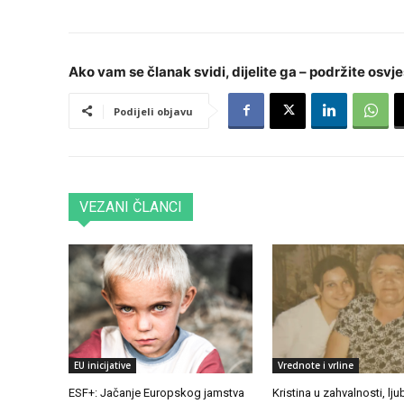
Ako vam se članak svidi, dijelite ga – podržite osvje
Podijeli objavu
VEZANI ČLANCI
EU inicijative
Vrednote i vrline
ESF+: Jačanje Europskog jamstva
Kristina u zahvalnosti, ljub