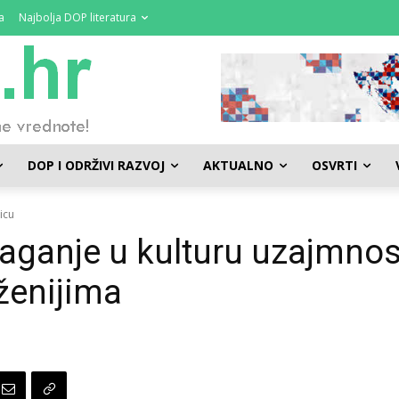
a
Najbolja DOP literatura
DOP I ODRŽIVI RAZVOJ
AKTUALNO
OSVRTI
icu
ganje u kulturu uzajmnos
ženijima