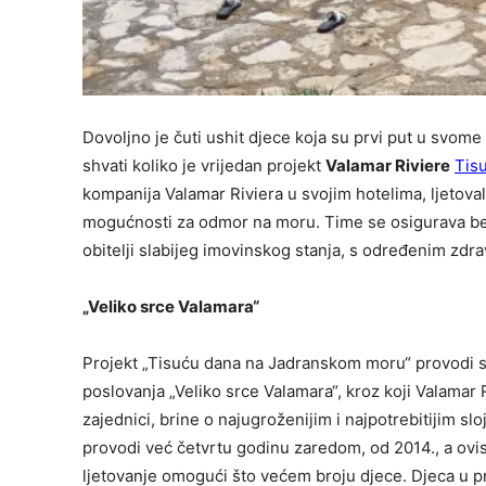
Dovoljno je čuti ushit djece koja su prvi put u svome
shvati koliko je vrijedan projekt
Valamar Riviere
Tis
kompanija Valamar Riviera u svojim hotelima, ljetova
mogućnosti za odmor na moru. Time se osigurava besp
obitelji slabijeg imovinskog stanja, s određenim zd
„Veliko srce Valamara“
Projekt „Tisuću dana na Jadranskom moru“ provodi
poslovanja „Veliko srce Valamara“, kroz koji Valamar R
zajednici, brine o najugroženijim i najpotrebitijim sl
provodi već četvrtu godinu zaredom, od 2014., a ovisn
ljetovanje omogući što većem broju djece. Djeca u pr