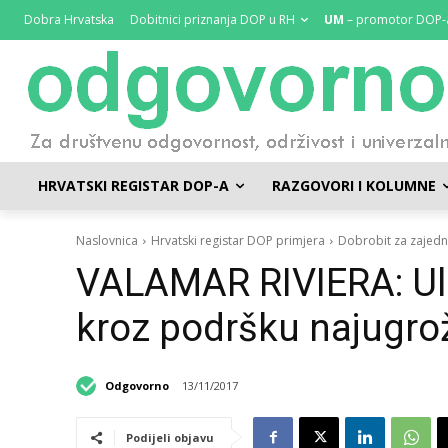
Dobra Hrvatska
Dobitnici priznanja DOP u RH
UM
– promotor DOP-
HRVATSKI REGISTAR DOP-A
RAZGOVORI I KOLUMNE
Naslovnica
Hrvatski registar DOP primjera
Dobrobit za zajedn
VALAMAR RIVIERA: Ula
kroz podršku najugro
Odgovorno
13/11/2017
Podijeli objavu