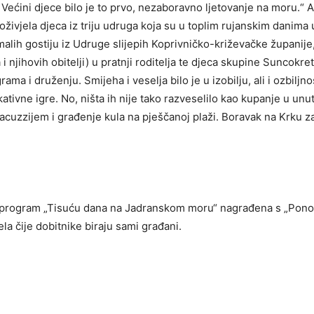
Većini djece bilo je to prvo, nezaboravno ljetovanje na moru.“ Al
živjela djeca iz triju udruga koja su u toplim rujanskim danima 
alih gostiju iz Udruge slijepih Koprivničko-križevačke županije
njihovih obitelji) u pratnji roditelja te djeca skupine Suncokreti
ama i druženju. Smijeha i veselja bilo je u izobilju, ali i ozbiljno
ukativne igre. No, ništa ih nije tako razveselilo kao kupanje u unut
uzzijem i građenje kula na pješčanoj plaži. Boravak na Krku za 
a program „Tisuću dana na Jadranskom moru“ nagrađena s „Pon
a čije dobitnike biraju sami građani.