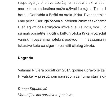
raspolaganju bile sve sadržajne i zabavne aktivnosti. 
morskim se radostima može uživati i u rujnu. To su do
hotelu Corinthia u Baški na otoku Krku. Dvadesetak m
Mali princ (Udruga osoba s intelektualnim teškoćama i 
Dječjeg vrtića Petrinjčica uživalo je u suncu, moru, igr
su mali posjetitelji učili o kulturi otoka Krka kroz ed
vanjskim bazenima hotela s podvodnim masažama i jac
iskustvo koje će sigurno pamtiti cijelog života.
Nagrada
Valamar Riviera početkom 2017. godine upravo je z
Hrvatske“ – prestižnom nagradom za humanitarna djel
Deana Stipanović
Voditeljica korporativnih poslova