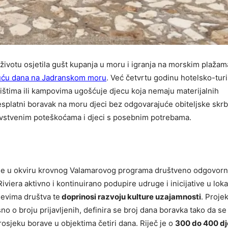
 životu osjetila gušt kupanja u moru i igranja na morskim plažam
uću dana na Jadranskom moru
. Već četvrtu godinu hotelsko-turi
lištima ili kampovima ugošćuje djecu koja nemaju materijalnih
latni boravak na moru djeci bez odgovarajuće obiteljske skrbi
ravstvenim poteškoćama i djeci s posebnim potrebama.
 se u okviru krovnog Valamarovog programa društveno odgovor
iviera aktivno i kontinuirano podupire udruge i inicijative u loka
ojevima društva te
doprinosi razvoju kulture uzajamnosti
. Proje
o o broju prijavljenih, definira se broj dana boravka tako da se
osjeku borave u objektima četiri dana. Riječ je o
300 do 400 dj