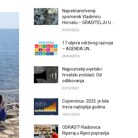
Najveličanstveniji
spomenik Vladimiru
Horvatu – GRADITELJU U...
03/03/2022
17 ciljeva održivog razvoja
– AGENDA UN...
28/04/2016
Najpoznatiji svjetski i
hrvatski zviždači: Od
odlikovanja...
03/12/2021
Copernicus: 2025. je bila
treća najtoplija godina...
16/01/2026
ODRAST! Radionica
Riperaj u Rijeci popravlja