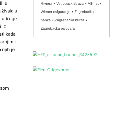
i, u
Riviera
•
Vetropack Straža
•
VIPnet
•
uživala u
Wiener osiguranje
•
Zagrebačka
, udruge
banka
•
Zagrebačka burza
•
 iz
Zagrebačka pivovara
sti kada
arnjim i
njih je
osom