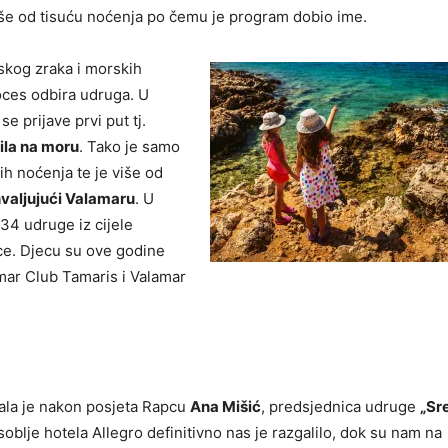
više od tisuću noćenja po čemu je program dobio ime.
skog zraka i morskih
roces odbira udruga. U
e prijave prvi put tj.
bila na moru
. Tako je samo
ih noćenja te je više od
hvaljujući Valamaru
. U
 34 udruge iz cijele
ce. Djecu su ove godine
amar Club Tamaris i Valamar
sala je nakon posjeta Rapcu
Ana Mišić
, predsjednica udruge
„Sr
oblje hotela Allegro definitivno nas je razgalilo, dok su nam na