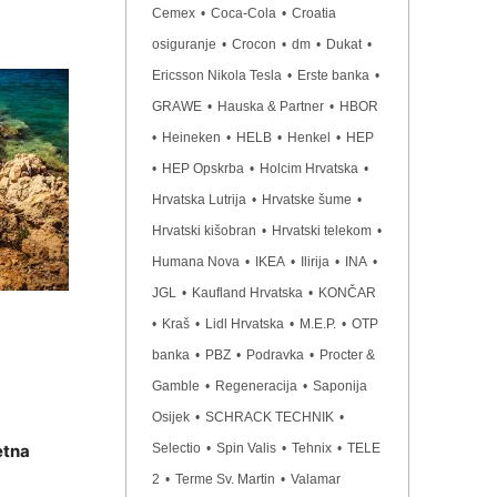
Cemex
•
Coca-Cola
•
Croatia
osiguranje
•
Crocon
•
dm
•
Dukat
•
Ericsson Nikola Tesla
•
Erste banka
•
GRAWE
•
Hauska & Partner
•
HBOR
•
Heineken
•
HELB
•
Henkel
•
HEP
•
HEP Opskrba
•
Holcim Hrvatska
•
Hrvatska Lutrija
•
Hrvatske šume
•
Hrvatski kišobran
•
Hrvatski telekom
•
Humana Nova
•
IKEA
•
Ilirija
•
INA
•
JGL
•
Kaufland Hrvatska
•
KONČAR
•
Kraš
•
Lidl Hrvatska
•
M.E.P.
•
OTP
banka
•
PBZ
•
Podravka
•
Procter &
Gamble
•
Regeneracija
•
Saponija
Osijek
•
SCHRACK TECHNIK
•
etna
Selectio
•
Spin Valis
•
Tehnix
•
TELE
2
•
Terme Sv. Martin
•
Valamar