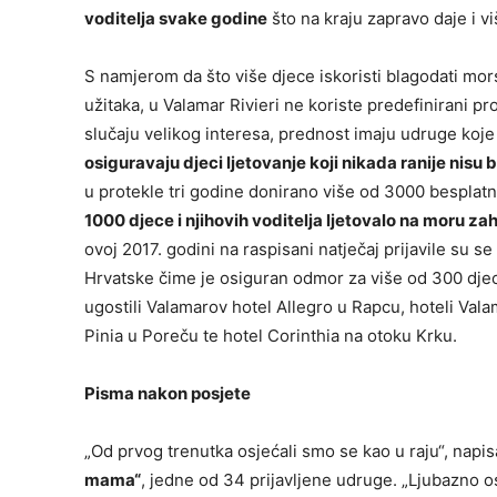
voditelja svake godine
što na kraju zapravo daje i 
S namjerom da što više djece iskoristi blagodati mor
užitaka, u Valamar Rivieri ne koriste predefinirani p
slučaju velikog interesa, prednost imaju udruge koje s
osiguravaju djeci ljetovanje koji nikada ranije nisu 
u protekle tri godine donirano više od 3000 besplatn
1000 djece i njihovih voditelja ljetovalo na moru za
ovoj 2017. godini na raspisani natječaj prijavile su se
Hrvatske čime je osiguran odmor za više od 300 dje
ugostili Valamarov hotel Allegro u Rapcu, hoteli Val
Pinia u Poreču te hotel Corinthia na otoku Krku.
Pisma nakon posjete
„Od prvog trenutka osjećali smo se kao u raju“, napi
mama“
, jedne od 34 prijavljene udruge. „Ljubazno os