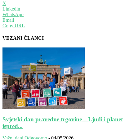
X
Linkedin
WhatsApp
Email
Copy URL
VEZANI ČLANCI
Svjetski dan pravedne trgovine – Ljudi i planet
ispred...
Važni dani
Odgovorno
-
04/05/2026