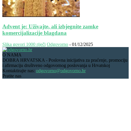
Advent je: Uživajte, ali izbjegnite zamke
komercijalizacije blagdana
Slika govori 1000 riječi
Odgovorno
-
01/12/2025
O NAMA
DOBRA HRVATSKA - Poslovna inicijativa za praćenje, promociju
i afirmaciju društveno odgovornog poslovanja u Hrvatskoj
Kontaktirajte nas:
odgovorno@odgovorno.hr
Pratite nas