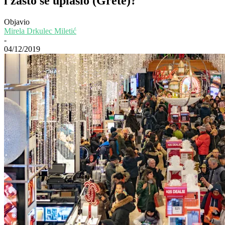
i zašto se uplašio (Grete)?
Objavio
Mirela Drkulec Miletić
-
04/12/2019