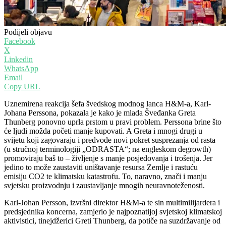
Podijeli objavu
Facebook
X
Linkedin
WhatsApp
Email
Copy URL
Uznemirena reakcija šefa švedskog modnog lanca H&M-a, Karl-
Johana Perssona, pokazala je kako je mlada Šveđanka Greta
Thunberg ponovno uprla prstom u pravi problem. Perssona brine što
će ljudi možda početi manje kupovati. A Greta i mnogi drugi u
svijetu koji zagovaraju i predvode novi pokret susprezanja od rasta
(u stručnoj terminologiji „ODRASTA“; na engleskom degrowth)
promoviraju baš to – življenje s manje posjedovanja i trošenja. Jer
jedino to može zaustaviti uništavanje resursa Zemlje i rastuću
emisiju CO2 te klimatsku katastrofu. To, naravno, znači i manju
svjetsku proizvodnju i zaustavljanje mnogih neuravnoteženosti.
Karl-Johan Persson, izvršni direktor H&M-a te sin multimilijardera i
predsjednika koncerna, zamjerio je najpoznatijoj svjetskoj klimatskoj
aktivistici, tinejdžerici Greti Thunberg, da potiče na suzdržavanje od