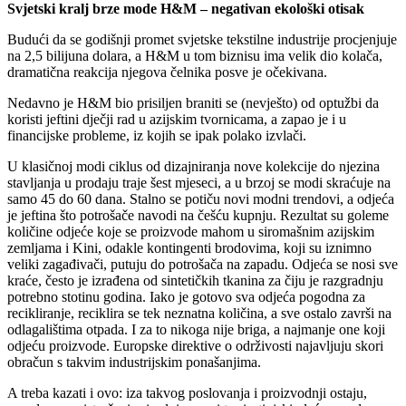
Svjetski kralj brze mode H&M – negativan ekološki otisak
Budući da se godišnji promet svjetske tekstilne industrije procjenjuje
na 2,5 bilijuna dolara, a H&M u tom biznisu ima velik dio kolača,
dramatična reakcija njegova čelnika posve je očekivana.
Nedavno je H&M bio prisiljen braniti se (nevješto) od optužbi da
koristi jeftini dječji rad u azijskim tvornicama, a zapao je i u
financijske probleme, iz kojih se ipak polako izvlači.
U klasičnoj modi ciklus od dizajniranja nove kolekcije do njezina
stavljanja u prodaju traje šest mjeseci, a u brzoj se modi skraćuje na
samo 45 do 60 dana. Stalno se potiču novi modni trendovi, a odjeća
je jeftina što potrošače navodi na češću kupnju. Rezultat su goleme
količine odjeće koje se proizvode mahom u siromašnim azijskim
zemljama i Kini, odakle kontingenti brodovima, koji su iznimno
veliki zagađivači, putuju do potrošača na zapadu. Odjeća se nosi sve
kraće, često je izrađena od sintetičkih tkanina za čiju je razgradnju
potrebno stotinu godina. Iako je gotovo sva odjeća pogodna za
recikliranje, reciklira se tek neznatna količina, a sve ostalo završi na
odlagalištima otpada. I za to nikoga nije briga, a najmanje one koji
odjeću proizvode. Europske direktive o održivosti najavljuju skori
obračun s takvim industrijskim ponašanjima.
A treba kazati i ovo: iza takvog poslovanja i proizvodnji ostaju,