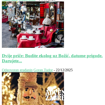
Dvije priče: Budite ekolog uz Božić, datume prigode.
Darujete...
Odgovoran građanin
Goran Tudor
-
22/12/2025