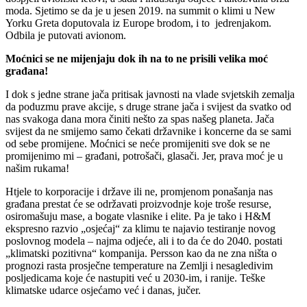
moda. Sjetimo se da je u jesen 2019. na summit o klimi u New
Yorku Greta doputovala iz Europe brodom, i to jedrenjakom.
Odbila je putovati avionom.
Moćnici se ne mijenjaju dok ih na to ne prisili velika moć
građana!
I dok s jedne strane jača pritisak javnosti na vlade svjetskih zemalja
da poduzmu prave akcije, s druge strane jača i svijest da svatko od
nas svakoga dana mora činiti nešto za spas našeg planeta. Jača
svijest da ne smijemo samo čekati državnike i koncerne da se sami
od sebe promijene. Moćnici se neće promijeniti sve dok se ne
promijenimo mi – građani, potrošači, glasači. Jer, prava moć je u
našim rukama!
Htjele to korporacije i države ili ne, promjenom ponašanja nas
građana prestat će se održavati proizvodnje koje troše resurse,
osiromašuju mase, a bogate vlasnike i elite. Pa je tako i H&M
ekspresno razvio „osjećaj“ za klimu te najavio testiranje novog
poslovnog modela – najma odjeće, ali i to da će do 2040. postati
„klimatski pozitivna“ kompanija. Persson kao da ne zna ništa o
prognozi rasta prosječne temperature na Zemlji i nesagledivim
posljedicama koje će nastupiti već u 2030-im, i ranije. Teške
klimatske udarce osjećamo već i danas, jučer.