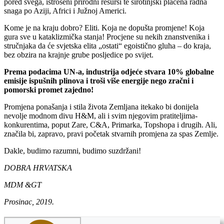
pored svega, istrošeni prirodni resursi te sirotinjski plaćena radna
snaga po Aziji, Africi i Južnoj Americi.
Kome je na kraju dobro? Eliti. Koja ne dopušta promjene! Koja
gura sve u kataklizmička stanja! Procjene su nekih znanstvenika i
stručnjaka da će svjetska elita „ostati“ egoistično gluha – do kraja,
bez obzira na krajnje grube posljedice po svijet.
Prema podacima UN-a, industrija odjeće stvara 10% globalne
emisije ispušnih plinova i troši više energije nego zračni i
pomorski promet zajedno!
Promjena ponašanja i stila života Zemljana itekako bi donijela
nevolje modnom divu H&M, ali i svim njegovim pratiteljima-
konkurentima, poput Zare, C&A, Primarka, Topshopa i drugih. Ali,
značila bi, zapravo, pravi početak stvarnih promjena za spas Zemlje.
Dakle, budimo razumni, budimo suzdržani!
DOBRA HRVATSKA
MDM &GT
Prosinac, 2019.