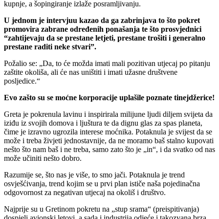
kupnje, a šopingiranje izlaže posramljivanju.
U jednom je intervjuu kazao da ga zabrinjava to što pokret
promovira zabrane određenih ponašanja te što prosvjednici
“zahtijevaju da se prestane letjeti, prestane trošiti i generalno
prestane raditi neke stvari”.
Požalio se: „Da, to će možda imati mali pozitivan utjecaj po pitanju
zaštite okoliša, ali će nas uništiti i imati užasne društvene
posljedice.“
Evo zašto su se moćne korporacije uplašile poznate tinejdžerice!
Greta je pokrenula lavinu i inspirirala milijune ljudi diljem svijeta da
iziđu iz svojih domova i ljuštura te da dignu glas za spas planeta,
čime je izravno ugrozila interese moćnika. Potaknula je svijest da se
može i treba živjeti jednostavnije, da ne moramo baš stalno kupovati
nešto što nam baš i ne treba, samo zato što je „in“, i da svatko od nas
može učiniti nešto dobro.
Razumije se, što nas je više, to smo jači. Potaknula je trend
osvješćivanja, trend kojim se u prvi plan ističe naša pojedinačna
odgovornost za negativan utjecaj na okoliš i društvo.
Najprije su u Gretinom pokretu na „stup srama“ (preispitivanja)
dospjeli avionski letovi, a sada i industrija odjeće i takozvana brza