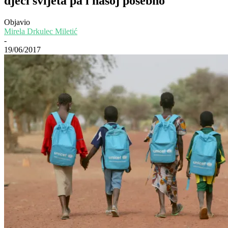
djeci svijeta pa i našoj posebno
Objavio
Mirela Drkulec Miletić
-
19/06/2017