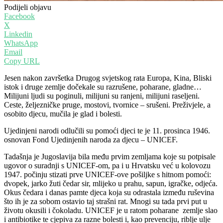
Podijeli objavu
Facebook
X
Linkedin
WhatsApp
Email
Copy URL
Jesen nakon završetka Drugog svjetskog rata Europa, Kina, Bliski
istok i druge zemlje dočekale su razrušene, poharane, gladne…
Milijuni ljudi su poginuli, milijuni su ranjeni, milijuni raseljeni.
Ceste, željezničke pruge, mostovi, tvornice – srušeni. Preživjele, a
osobito djecu, mučila je glad i bolesti.
Ujedinjeni narodi odlučili su pomoći djeci te je 11. prosinca 1946.
osnovan Fond Ujedinjenih naroda za djecu – UNICEF.
Tadašnja je Jugoslavija bila među prvim zemljama koje su potpisale
ugovor o suradnji s UNICEF-om, pa i u Hrvatsku već u kolovozu
1947. počinju stizati prve UNICEF-ove pošiljke s hitnom pomoći:
dvopek, jarko žuti čedar sir, mlijeko u prahu, sapun, igračke, odjeća.
Okus čedara i danas pamte djeca koja su odrastala između ruševina
što ih je za sobom ostavio taj strašni rat. Mnogi su tada prvi put u
životu okusili i čokoladu. UNICEF je u ratom poharane zemlje slao
i antibiotike te cjepiva za razne bolesti i, kao prevenciju, riblje ulje