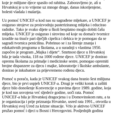
koje je milijune djece spasilo od rahitisa. Zaboravljeno je, ali u
Hrvatskoj je u to vrijeme uz mnoge druge, danas iskorijenjene,
bolesti vladala i malarija.
Uz pomoć UNICEF-a kod nas su sagrađene mljekare, a UNICEF je
osigurao strojeve za proizvodnju pasteriziranog mlijeka i educirao
radnike. Tako je svako dijete u školi besplatno moglo dobiti čašu
mlijeka. UNICEF je osigurao i sirovinu od koje su domaće tvornice
izradile na tisuće pari dječjih cipelica i dekica te je pomogao da se
sagradi tvornica penicilina. Pobrinuo se i za širenje znanja i
edukativnih programa u školama, a u suradnji s vlastima 1950.
započeo je program „Majka i dijete“. Smrtnost djece u Hrvatskoj
bila je tada visoka, 118 na 1000 rođene djece. UNICEF je donirao
opremu školama za primalje i medicinske sestre, pomogao opremiti
brojne dispanzere za djecu i majke, laboratorije i školske ambulante,
donirao je inkubatore za prijevremeno rođenu djecu.
Pomoć u poraću, kada je UNICEF svakog dana hranio šest milijuna
djece, bio je prvi uspjeh UNICEF-a. Drugi je veliki korak u zaštiti
djece bilo donošenje Konvencije o pravima djece 1989. godine, koja
je kod nas usvojena već sljedeće godine, uoči rata. Pomoć
UNICEF-a bila je Hrvatskoj dragocjena i u Domovinskom ratu, a ta
je organizacija i prije priznanja Hrvatske, usred rata 1991., otvorila u
Hrvatskoj svoj Ured za krizne situacije. Vrlo je aktivno UNICEF
pružao pomoć i djeci u Bosni i Hercegovini. Posljednjih godina