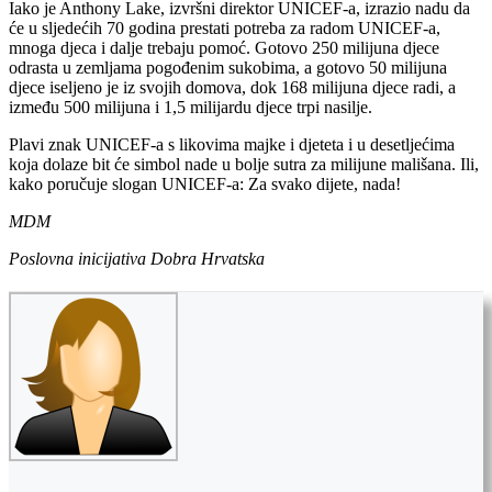
Iako je Anthony Lake, izvršni direktor UNICEF-a, izrazio nadu da
će u sljedećih 70 godina prestati potreba za radom UNICEF-a,
mnoga djeca i dalje trebaju pomoć. Gotovo 250 milijuna djece
odrasta u zemljama pogođenim sukobima, a gotovo 50 milijuna
djece iseljeno je iz svojih domova, dok 168 milijuna djece radi, a
između 500 milijuna i 1,5 milijardu djece trpi nasilje.
Plavi znak UNICEF-a s likovima majke i djeteta i u desetljećima
koja dolaze bit će simbol nade u bolje sutra za milijune mališana. Ili,
kako poručuje slogan UNICEF-a: Za svako dijete, nada!
MDM
Poslovna inicijativa Dobra Hrvatska