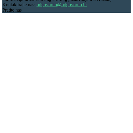
Kontaktirajte nas:
odgovorno@odgovorno.hr
Pratite nas