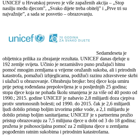
UNICEF u Hrvatskoj proveo je više zapaženih akcija – „Stop
nasilju među djecom”, „Svako dijete treba obitelj” i „Prve tri su
najvažnije”, a sada se posvetio – obrazovanju.
Sedamdeseta je
obljetnica prilika za zbrajanje rezultata. UNICEF danas djeluje u
192 zemlje svijeta. Učinio je nezamislivo puno pružajući hitnu
pomoć mnogim zemljama u vrijeme oružanih sukoba, ali i prirodnih
katastrofa, pomažući izbjeglicama, podižući razinu zdravstvene skrbi
i ulažući u obrazovanje. Ohrabruju brojke: broj djece koja umiru
prije petog rođendana prepolovljena je u posljednjih 25 godina;
stopa djece koja ne pohađa školu smanjena je za više od 40 posto od
1990.; 2015. godine UNICEF je nabavio 2,8 milijardi doza cjepiva
protiv smrtonosnih bolesti; od 1990. do 2015. čak je 2,6 milijardi
ljudi dobilo pristup boljim izvorima pitke vode, a 2,1 milijardu je
dobilo pristup boljim sanitarijama; UNICEF je s partnerima pružio
pristup obrazovanju za 7,5 milijuna djece u dobi od 3 do 18 godina;
pružena je psihosocijalna pomoć za 2 milijuna djece u zemljama
pogođenim ratnim sukobima i prirodnim katastrofama.