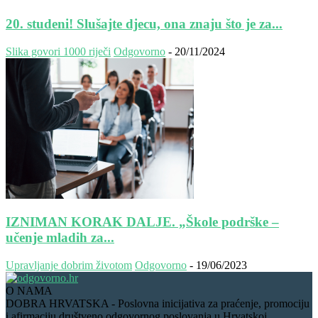
20. studeni! Slušajte djecu, ona znaju što je za...
Slika govori 1000 riječi
Odgovorno
-
20/11/2024
IZNIMAN KORAK DALJE. „Škole podrške –
učenje mladih za...
Upravljanje dobrim životom
Odgovorno
-
19/06/2023
O NAMA
DOBRA HRVATSKA - Poslovna inicijativa za praćenje, promociju
i afirmaciju društveno odgovornog poslovanja u Hrvatskoj