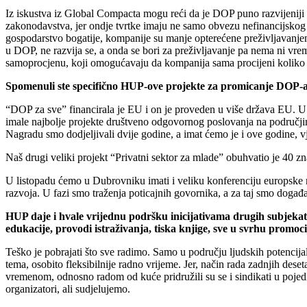
Iz iskustva iz Global Compacta mogu reći da je DOP puno razvijeniji 
zakonodavstva, jer ondje tvrtke imaju ne samo obvezu nefinancijskog i
gospodarstvo bogatije, kompanije su manje opterećene preživljavanjem
u DOP, ne razvija se, a onda se bori za preživljavanje pa nema ni v
samoprocjenu, koji omogućavaju da kompanija sama procijeni koliko
Spomenuli ste specifično HUP-ove projekte za promicanje DOP-a u
“DOP za sve” financirala je EU i on je proveden u više država EU. U 
imale najbolje projekte društveno odgovornog poslovanja na područjim
Nagradu smo dodjeljivali dvije godine, a imat ćemo je i ove godine, vj
Naš drugi veliki projekt “Privatni sektor za mlade” obuhvatio je 40 zna
U listopadu ćemo u Dubrovniku imati i veliku konferenciju europske m
razvoja. U fazi smo traženja poticajnih govornika, a za taj smo događ
HUP daje i hvale vrijednu podršku inicijativama drugih subjekata
edukacije, provodi istraživanja, tiska knjige, sve u svrhu promoc
Teško je pobrajati što sve radimo. Samo u području ljudskih potencij
tema, osobito fleksibilnije radno vrijeme. Jer, način rada zadnjih dese
vremenom, odnosno radom od kuće pridružili su se i sindikati u pojed
organizatori, ali sudjelujemo.