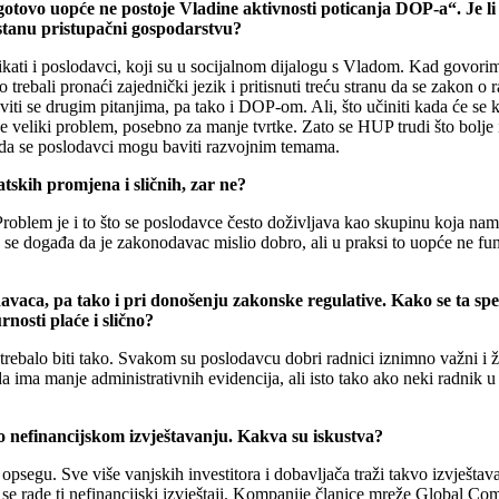
otovo uopće ne postoje Vladine aktivnosti poticanja DOP-a“. Je li s
ostanu pristupačni gospodarstvu?
ati i poslodavci, koji su u socijalnom dijalogu s Vladom. Kad govorimo
mo trebali pronaći zajednički jezik i pritisnuti treću stranu da se zakon 
baviti se drugim pitanjima, pa tako i DOP-om. Ali, što učiniti kada će 
e veliki problem, posebno za manje tvrtke. Zato se HUP trudi što bolje 
i da se poslodavci mogu baviti razvojnim temama.
tskih promjena i sličnih, zar ne?
roblem je i to što se poslodavce često doživljava kao skupinu koja name
o se događa da je zakonodavac mislio dobro, ali u praksi to uopće ne fu
.
avaca, pa tako i pri donošenju zakonske regulative. Kako se ta spe
rnosti plaće i slično?
i trebalo biti tako. Svakom su poslodavcu dobri radnici iznimno važni i ž
da ima manje administrativnih evidencija, ali isto tako ako neki radnik 
o nefinancijskom izvještavanju. Kakva su iskustva?
psegu. Sve više vanjskih investitora i dobavljača traži takvo izvještav
 se rade ti nefinancijski izvještaji. Kompanije članice mreže Global Co