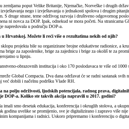
u zemljama poput Velike Britanije, Njemačke, Norveške i drugih država i
zvještavanja nego i izvještavanja o jednakosti spolova i drugim pitanjim
. S druge strane, teme održivog razvoja i društveno odgovornog poslova
remena ni novca za DOP. Ipak, odnekud se mora početi. Na stranicama G
 je napredovala u području DOP-a.
 Hrvatskoj. Možete li reći više o rezultatima nekih od njih?
sklopu projekta bile su organizirane brojne edukativne radionice, a kru
a brige za zaposlenike, brige za zajednicu i brige za okoliš te za pr
erojatno u lipnju.
nstveno-obrazovnih institucija i oko 170 poslodavaca te više od 1000 stud
reže Global Compacta. Dva dana održavat će se radni sastanak svih naci
aj već dobili i načelnu podršku Vlade RH.
 na polju održivosti, ljudskih potencijala, radnog prava, digitaln
ije DOP-a. Koliko ste takvih akcija napravili u 2017. godini?
ala imali smo desetak edukacija, konferencija i okruglih stolova, a uk
tak godina uvelike se promijenio, sve je digitalizirano i zapravo više ni
inim kompanijama i radnici. Uskoro pripremamo i konferenciju o digita