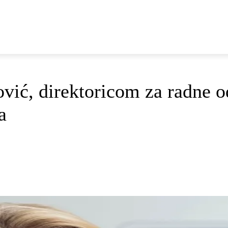
E
DOP I ODRŽIVI RAZVOJ
AKTUALNO
OSVRTI
ć, direktoricom za radne od
a