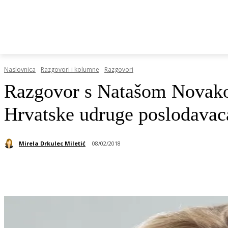
HRVATSKI REGISTAR DOP-A
RAZGOVORI I KOLUMN
Naslovnica
Razgovori i kolumne
Razgovori
Razgovor s Natašom Novakovi
Hrvatske udruge poslodavac
Mirela Drkulec Miletić
08/02/2018
Podijeli objavu