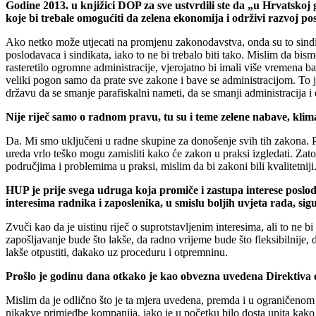
Godine 2013. u knjižici DOP za sve ustvrdili ste da „u Hrvatskoj g
koje bi trebale omogućiti da zelena ekonomija i održivi razvoj p
Ako netko može utjecati na promjenu zakonodavstva, onda su to sindik
poslodavaca i sindikata, iako to ne bi trebalo biti tako. Mislim da bis
rasteretilo ogromne administracije, vjerojatno bi imali više vremena 
veliki pogon samo da prate sve zakone i bave se administracijom. To j
državu da se smanje parafiskalni nameti, da se smanji administracija 
Nije riječ samo o radnom pravu, tu su i teme zelene nabave, klima
Da. Mi smo uključeni u radne skupine za donošenje svih tih zakona. P
ureda vrlo teško mogu zamisliti kako će zakon u praksi izgledati. Zat
područjima i problemima u praksi, mislim da bi zakoni bili kvalitetniji
HUP je prije svega udruga koja promiče i zastupa interese poslod
interesima radnika i zaposlenika, u smislu boljih uvjeta rada, sigu
Zvuči kao da je uistinu riječ o suprotstavljenim interesima, ali to ne b
zapošljavanje bude što lakše, da radno vrijeme bude što fleksibilnije, 
lakše otpustiti, dakako uz proceduru i otpremninu.
Prošlo je godinu dana otkako je kao obvezna uvedena Direktiva 
Mislim da je odlično što je ta mjera uvedena, premda i u ograničenom o
nikakve primjedbe kompanija, iako je u početku bilo dosta upita kako