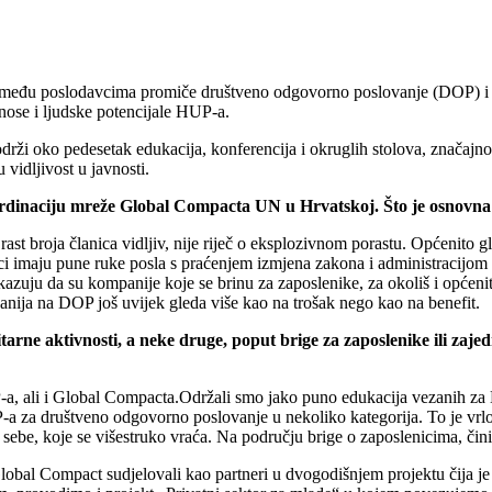
 među poslodavcima promiče društveno odgovorno poslovanje (DOP) i održ
ose i ljudske potencijale HUP-a.
drži oko pedesetak edukacija, konferencija i okruglih stolova, značajn
 vidljivost u javnosti.
rdinaciju mreže Global Compacta UN u Hrvatskoj. Što je osnovna 
st broja članica vidljiv, nije riječ o eksplozivnom porastu. Općenito 
i imaju pune ruke posla s praćenjem izmjena zakona i administracijom d
pokazuju da su kompanije koje se brinu za zaposlenike, za okoliš i općenit
panija na DOP još uvijek gleda više kao na trošak nego kao na benefit.
rne aktivnosti, a neke druge, poput brige za zaposlenike ili zajed
UP-a, ali i Global Compacta.Održali smo jako puno edukacija vezanih 
P-a za društveno odgovorno poslovanje u nekoliko kategorija. To je vrlo
sebe, koje se višestruko vraća. Na području brige o zaposlenicima, čini
lobal Compact sudjelovali kao partneri u dvogodišnjem projektu čija je 