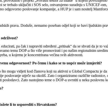
, provodimo i projekt „Privatni sektor za mlade“ u kojem povezujemo s
 bi se trebalo uključiti i SOS selo, ostvarujemo suradnju s UNICEF-om
no odgovorno poslovanje kompanije, a HUP je i sam nositelj Mamforce
ljudskih prava. Doduše, nemamo poseban odjel koji se bavi ljudskim pra
 održivost?
ducirati, pa čak i napraviti određeni „pritisak“ da se shvati da je to važ
vamo temu DOP-a što više promovirati i po našim regionalnim uredima
reba, u kojemu je koncentrirana većina svih aktivnosti.
tvenu odgovornost? Po čemu i kako se to uopće može izmjeriti?
što mogu vidjeti kod članova koji su aktivni u Global Compactu je da n
e poslovanje utječe na okoliš. Zato i organiziramo različite radionice
isti poslodavci. Zato nastojimo teme o DOP-u uvrstiti u neku poslovnu k
u?
ožete li to usporediti s Hrvatskom?