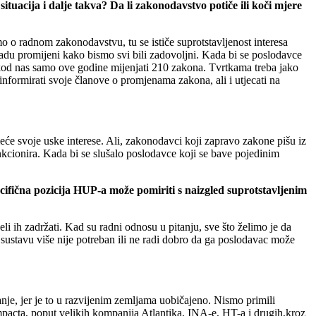
ituacija i dalje takva? Da li zakonodavstvo potiče ili koči mjere
 o radnom zakonodavstvu, tu se ističe suprotstavljenost interesa
o radu promijeni kako bismo svi bili zadovoljni. Kada bi se poslodavce
se kod nas samo ove godine mijenjati 210 zakona. Tvrtkama treba jako
informirati svoje članove o promjenama zakona, ali i utjecati na
će svoje uske interese. Ali, zakonodavci koji zapravo zakone pišu iz
nkcionira. Kada bi se slušalo poslodavce koji se bave pojedinim
cifična pozicija HUP-a može pomiriti s naizgled suprotstavljenim
eli ih zadržati. Kad su radni odnosu u pitanju, sve što želimo je da
u sustavu više nije potreban ili ne radi dobro da ga poslodavac može
anje, jer je to u razvijenim zemljama uobičajeno. Nismo primili
mpacta, poput velikih kompanija Atlantika, INA-e, HT-a i drugih,kroz