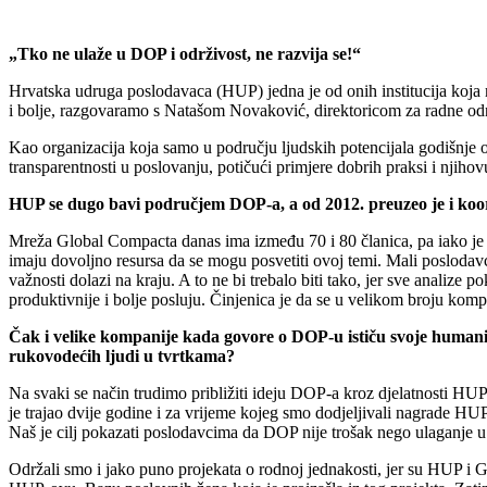
„Tko ne ulaže u DOP i održivost, ne razvija se!“
Hrvatska udruga poslodavaca (HUP) jedna je od onih institucija koja
i bolje, razgovaramo s Natašom Novaković, direktoricom za radne odn
Kao organizacija koja samo u području ljudskih potencijala godišnje o
transparentnosti u poslovanju, potičući primjere dobrih praksi i njihovu
HUP se dugo bavi područjem DOP-a, a od 2012. preuzeo je i koo
Mreža Global Compacta danas ima između 70 i 80 članica, pa iako je ra
imaju dovoljno resursa da se mogu posvetiti ovoj temi. Mali poslodavc
važnosti dolazi na kraju. A to ne bi trebalo biti tako, jer sve analize 
produktivnije i bolje posluju. Činjenica je da se u velikom broju kom
Čak i velike kompanije kada govore o DOP-u ističu svoje humanita
rukovodećih ljudi u tvrtkama?
Na svaki se način trudimo približiti ideju DOP-a kroz djelatnosti H
je trajao dvije godine i za vrijeme kojeg smo dodjeljivali nagrade HU
Naš je cilj pokazati poslodavcima da DOP nije trošak nego ulaganje u 
Održali smo i jako puno projekata o rodnoj jednakosti, jer su HUP i G