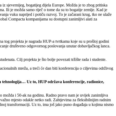
z sjevernijeg, bogatijeg dijela Europe. Možda je to zbog pritiska
a. Ili je možda samo riječ o tome da su to bogatije zemlje. Kad je
nja vuku naprijed i potiču razvoj. To je začarani krug, tko ne ulaže
lobal Compacta kompanijama su dostupni zanimljivi alati za
na tog projekta je nagrada HUP-a tvrtkama koje su u prošloj godini
omicanje društveno odgovornog poslovanja unutar dobavljačkog lanca.
enata. Cilj projekta je što bolje povezati tržište rada i studente.
onalnih mreža, a treći će dan biti konferencija o ciljevima održivog
ih tehnologija… Uz to, HUP održava konferencije, radionice,
upno možda i 50-ak na godinu. Radno pravo nam je uvijek zanimljiva
je važno mjesto odakle netko radi. Zahtjevima za fleksibilnijim radnim
lnoj transformaciji. Uz to, ima još jako puno događaja u kojima nismo