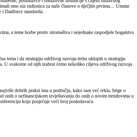
tudente, poslodavce i obrazovne institucije s ciljem sustavnog
, imali smo niz radionica za naše članove o dječjim prvima… Unutar
 i Dadforce standarda.
vima, a teme borbe protiv siromaštva i nejednake raspodjele bogatstva
na tema i da strategiju održivog razvoja treba uklopiti u strategiju
. U svakome od njih izabrat ćemo nekoliko ciljeva održivog razvoja
ajviše dobrih praksi ima u području, kako sam već rekla, brige o
, od onih o nefinancijskom izvještavanju do onih o novim trendovima u
onferenciju koju posjećuje veći broj poslodavaca.