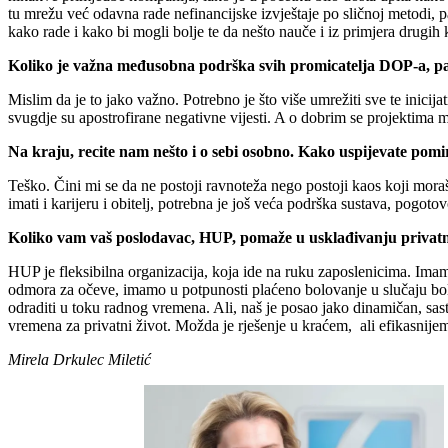
tu mrežu već odavna rade nefinancijske izvještaje po sličnoj metodi, p
kako rade i kako bi mogli bolje te da nešto nauče i iz primjera drugih
Koliko je važna međusobna podrška svih promicatelja DOP-a, pa
Mislim da je to jako važno. Potrebno je što više umrežiti sve te inicija
svugdje su apostrofirane negativne vijesti. A o dobrim se projektima m
Na kraju, recite nam nešto i o sebi osobno. Kako uspijevate pomi
Teško. Čini mi se da ne postoji ravnoteža nego postoji kaos koji moraš 
imati i karijeru i obitelj, potrebna je još veća podrška sustava, pogotov
Koliko vam vaš poslodavac, HUP, pomaže u usklađivanju privatno
HUP je fleksibilna organizacija, koja ide na ruku zaposlenicima. Ima
odmora za očeve, imamo u potpunosti plaćeno bolovanje u slučaju boles
odraditi u toku radnog vremena. Ali, naš je posao jako dinamičan, sas
vremena za privatni život. Možda je rješenje u kraćem, ali efikasni
Mirela Drkulec Miletić