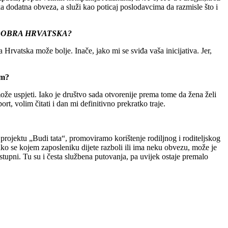
ka dodatna obveza, a služi kao poticaj poslodavcima da razmisle što i
ti – DOBRA HRVATSKA?
a Hrvatska može bolje. Inače, jako mi se sviđa vaša inicijativa. Jer,
om?
može uspjeti. Iako je društvo sada otvorenije prema tome da žena želi
ort, volim čitati i dan mi definitivno prekratko traje.
rojektu „Budi tata“, promoviramo korištenje rodiljnog i roditeljskog
ako se kojem zaposleniku dijete razboli ili ima neku obvezu, može je
tupni. Tu su i česta službena putovanja, pa uvijek ostaje premalo