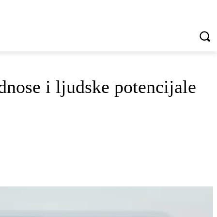
VREDNOTE I VRLINE
VIŠE...
nose i ljudske potencijale