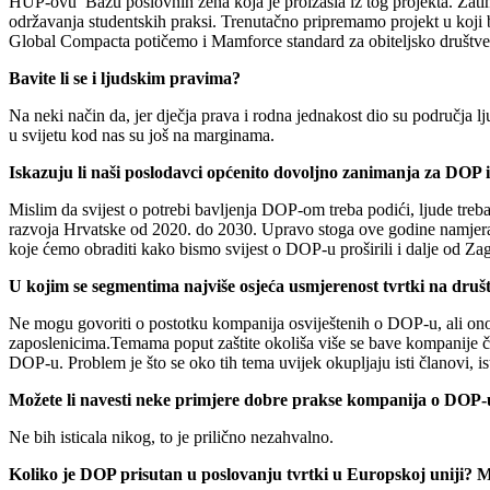
HUP-ovu Bazu poslovnih žena koja je proizašla iz tog projekta. Zatim
održavanja studentskih praksi. Trenutačno pripremamo projekt u koji
Global Compacta potičemo i Mamforce standard za obiteljsko društve
Bavite li se i ljudskim pravima?
Na neki način da, jer dječja prava i rodna jednakost dio su područja 
u svijetu kod nas su još na marginama.
Iskazuju li naši poslodavci općenito dovoljno zanimanja za DOP i
Mislim da svijest o potrebi bavljenja DOP-om treba podići, ljude treba e
razvoja Hrvatske od 2020. do 2030. Upravo stoga ove godine namjera
koje ćemo obraditi kako bismo svijest o DOP-u proširili i dalje od Zag
U kojim se segmentima najviše osjeća usmjerenost tvrtki na druš
Ne mogu govoriti o postotku kompanija osviještenih o DOP-u, ali ono 
zaposlenicima.Temama poput zaštite okoliša više se bave kompanije čij
DOP-u. Problem je što se oko tih tema uvijek okupljaju isti članovi, 
Možete li navesti neke primjere dobre prakse kompanija o DOP-
Ne bih isticala nikog, to je prilično nezahvalno.
Koliko je DOP prisutan u poslovanju tvrtki u Europskoj uniji? M