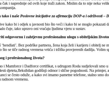
a čak i naprednije od ovih koje traži zakon. Mislim da to nije neka veli
 kompanija.
 tako i naše
Poslovne inicijative za afirmaciju DOP-a i održivos
tive kako bi i odjek u javnosti bio što veći i kako bi se moglo pokazati d
alo čuje, iako upravo oni vraćaju ljudima vjeru u sustav.
riti odgovornu i zahtjevnu profesionalnu ulogu s obiteljskim život
‘hendlati’. Bez podrške partnera, žena koja želi i karijeru i obitelj ne 
o što se tiče radnog vremena vrtića i tržišta provjerenih dadilja. Volim sp
g i profesionalnog života?
mo i Mamforce i Dadforce certifikat, s udrugom Roda sudjelovali smo u p
ti djeteta,fleksibilan godišnji odmor i slične pogodnosti. Na primjer, 
tanci se često oduže, a kako svi imamo pametne telefone, stalno smo dos
jem radnom vremenu.