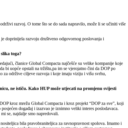
ivi razvoj. O tome što se do sada napravilo, može li se učiniti više
o je doprinijela razvoju društveno odgovornog poslovanja i
slika toga?
gledajući, članice Global Compacta najčešće su velike kompanije koje
a bi uopće opstali na tržištu,pa im se vjerojatno čini da DOP po
o za održive ciljeve razvoja i koje imaju viziju i višu svrhu,
nicu, ne ističu. Kako HUP može utjecati na promjenu svijesti
za DOP kroz mrežu Global Compacta i kroz projekt “DOP za sve”, koji
 posjećen događaj i izazvao je iznimno veliki interes poslodavaca.
 mi se, najdalje smo napredovali.
nositeljica bila pravobraniteljica za ravnopravnost spolova. Imamo i